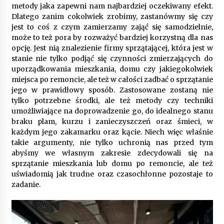
9 miesięcy ago
metody jaka zapewni nam najbardziej oczekiwany efekt.
Dlatego zanim cokolwiek zrobimy, zastanówmy się czy
Automatyzacja zbierania informacji zwrotnych
jest to coś z czym zamierzamy zająć się samodzielnie,
– oszczędność czasu dzięki recom system
może to też pora by rozważyć bardziej korzystną dla nas
9 miesięcy ago
opcję. Jest nią znalezienie firmy sprzątającej, która jest w
stanie nie tylko podjąć się czynności zmierzających do
Startpolish w praktyce – jak szybko przyswajać
uporządkowania mieszkania, domu czy jakiegokolwiek
nowy język?
miejsca po remoncie, ale też w całości zadbać o sprzątanie
10 miesięcy ago
jego w prawidłowy sposób. Zastosowane zostaną nie
tylko potrzebne środki, ale też metody czy techniki
umożliwiające na doprowadzenie go, do idealnego stanu
Zakopane: apartament z basenem dla
braku plam, kurzu i zanieczyszczeń oraz śmieci, w
wymagających
każdym jego zakamarku oraz kącie. Niech więc właśnie
10 miesięcy ago
takie argumenty, nie tylko uchronią nas przed tym
abyśmy we własnym zakresie zdecydowali się na
Jak wybrać idealny stół do jadalni? poradnik
sprzątanie mieszkania lub domu po remoncie, ale też
zakupowy
uświadomią jak trudne oraz czasochłonne pozostaje to
10 miesięcy ago
zadanie.
Nowoczesne rozwiązania opakowaniowe
dopasowane do potrzeb różnych branż
12 miesięcy ago