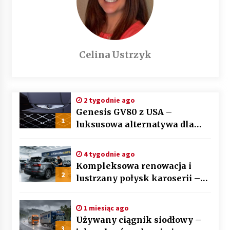
Celina Ustrzyk
2 tygodnie ago
Genesis GV80 z USA –
1
luksusowa alternatywa dla
BMW X5 i Mercedesa GLE
4 tygodnie ago
Kompleksowa renowacja i
2
lustrzany połysk karoserii –
sztuka auto detailingu
1 miesiąc ago
Używany ciągnik siodłowy –
3