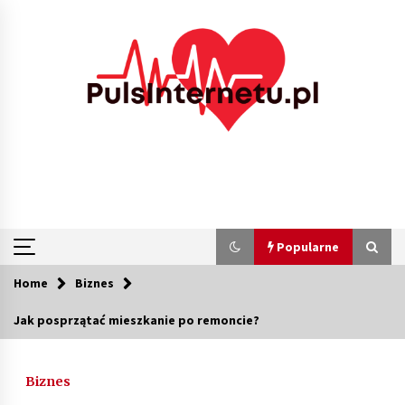
Skip
to
content
Popularne
Home
Biznes
Popularne
Jak posprzątać mieszkanie po remoncie?
Kolejki i zadania w tle w laravel – jak
przyspieszyć aplikację
Biznes
2 miesiące ago