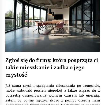
Gruntowa czy powietrzna pompa ciepła – co
wybrać do ogrzewania domu?
1 rok ago
Zgłoś się do firmy, która posprząta ci
takie mieszkanie i zadba o jego
czystość
Już sama myśl, i sprzątaniu mieszkania po remoncie,
może wzbudzić pewien niepokój a także wiązać się z
potrzebą dysponowania wolnym czasem lub energią,
zatem po co się męczyć skoro z pomoc oferują nam