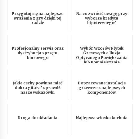
Przygotuj się na najlepsze
Na co zwrócić uwagę przy
wrażenia z gry dzięki tej
wyborze kredytu
radzie
hipotecznego?
Profesjonalny serwis oraz
Wybór Wzorów Płytek
dystrybucja sprzętu
Gresowych a Iluzja
biurowego
Optycznego Powiększania
lub Pomniejszania
Pomieszczenia
Jakie cechy powinna mieć
Dopracowane instalacje
dobra gitara? sprawdź
grzewcze z najlepszych
nasze wskazówki
komponentów
Droga do układania
Najlepsza włoska kuchnia