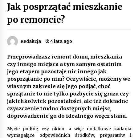
Jak posprzątać mieszkanie
Poczucie bezpieczeństwa a jasne zasady pracy.
Psychologiczne korzyści z cyfryzacji kadr
po remoncie?
4 miesiące ago
Customizacja wnętrza samochodu: Jak
Redakcja
4 lata ago
zamontować radio 2DIN i uchwyty na kubki
dzięki drukowi 3D?
4 miesiące ago
Przeprowadzasz remont domu, mieszkania
czy innego miejsca a tym samym ostatnim
Piece do pizzy – jak wybrać między piecem na
jego etapem pozostaje nic innego jak
drewno, gaz i prąd
8 miesięcy ago
posprzątanie po nim? Oczywiście, możemy we
własnym zakresie się jego podjąć, choć
sprzątanie to nie tylko pozbycie się gruzu czy
Oferta z pojazdami wyposażonymi w kontenery
– nowoczesne rozwiązanie dla logistyki
jakichkolwiek pozostałości, ale też dokładne
9 miesięcy ago
czyszczenie trudno dostępnych miejsc,
doprowadzenie go do idealnego wręcz stanu.
Filtrowanie chłodziwa w procesach obróbki
skrawaniem – wpływ na żywotność narzędzi i
Mycie podłóg czy okien, a więc dodatkowe zadania
jakość detali
wymagające odpowiednich środków, preparatów i