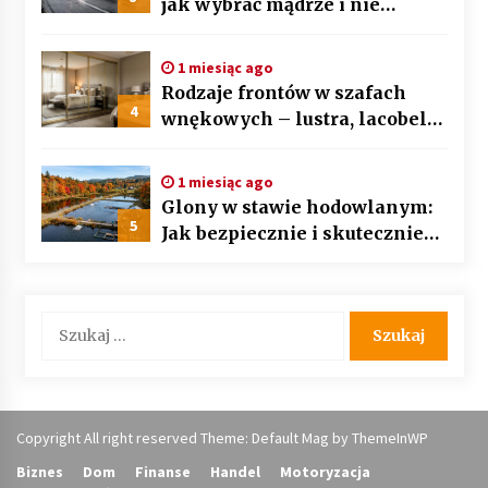
jak wybrać mądrze i nie
przepłacić? Przewodnik krok
po kroku
1 miesiąc ago
Rodzaje frontów w szafach
4
wnękowych – lustra, lacobel
czy płyta laminowana?
1 miesiąc ago
Glony w stawie hodowlanym:
5
Jak bezpiecznie i skutecznie
przywrócić biologiczną
równowagę ekosystemu?
Szukaj:
Copyright All right reserved Theme: Default Mag by
ThemeInWP
Biznes
Dom
Finanse
Handel
Motoryzacja