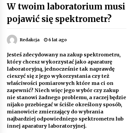
W twoim laboratorium musi
Poczucie bezpieczeństwa a jasne zasady pracy.
Psychologiczne korzyści z cyfryzacji kadr
pojawić się spektrometr?
4 miesiące ago
Customizacja wnętrza samochodu: Jak
Redakcja
6 lat ago
zamontować radio 2DIN i uchwyty na kubki
dzięki drukowi 3D?
4 miesiące ago
Jesteś zdecydowany na zakup spektrometru,
który chcesz wykorzystać jako aparaturę
Piece do pizzy – jak wybrać między piecem na
laboratoryjną, jednocześnie tak naprawdę
drewno, gaz i prąd
8 miesięcy ago
cieszyć się z jego wykorzystania czy też
właściwości pomiarowych które ma ci on
zapewnić? Niech więc jego wybór czy zakup
Oferta z pojazdami wyposażonymi w kontenery
– nowoczesne rozwiązanie dla logistyki
nie stanowi żadnego problemu, a raczej będzie
9 miesięcy ago
nijako przebiegać w ściśle określony sposób,
mianowicie zmierzający do wybrania
Filtrowanie chłodziwa w procesach obróbki
najbardziej odpowiedniego spektrometru lub
skrawaniem – wpływ na żywotność narzędzi i
innej aparatury laboratoryjnej.
jakość detali