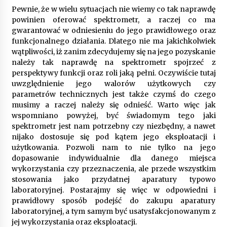
9 miesięcy ago
Pewnie, że w wielu sytuacjach nie wiemy co tak naprawdę
powinien oferować spektrometr, a raczej co ma
Automatyzacja zbierania informacji zwrotnych
gwarantować w odniesieniu do jego prawidłowego oraz
– oszczędność czasu dzięki recom system
funkcjonalnego działania. Dlatego nie ma jakichkolwiek
9 miesięcy ago
wątpliwości, iż zanim zdecydujemy się na jego pozyskanie
należy tak naprawdę na spektrometr spojrzeć z
Startpolish w praktyce – jak szybko przyswajać
perspektywy funkcji oraz roli jaką pełni. Oczywiście tutaj
nowy język?
uwzględnienie jego walorów użytkowych czy
10 miesięcy ago
parametrów technicznych jest także czymś do czego
musimy a raczej należy się odnieść. Warto więc jak
Zakopane: apartament z basenem dla
wspomniano powyżej, być świadomym tego jaki
wymagających
spektrometr jest nam potrzebny czy niezbędny, a nawet
10 miesięcy ago
nijako dostosuje się pod kątem jego eksploatacji i
użytkowania. Pozwoli nam to nie tylko na jego
dopasowanie indywidualnie dla danego miejsca
Jak wybrać idealny stół do jadalni? poradnik
wykorzystania czy przeznaczenia, ale przede wszystkim
zakupowy
stosowania jako przydatnej aparatury typowo
11 miesięcy ago
laboratoryjnej. Postarajmy się więc w odpowiedni i
prawidłowy sposób podejść do zakupu aparatury
Nowoczesne rozwiązania opakowaniowe
laboratoryjnej, a tym samym być usatysfakcjonowanym z
dopasowane do potrzeb różnych branż
jej wykorzystania oraz eksploatacji.
12 miesięcy ago