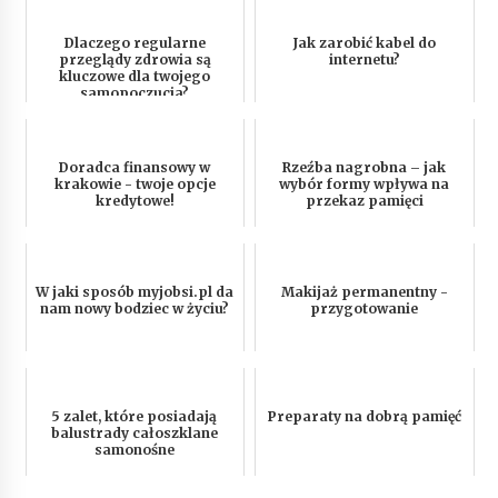
Dlaczego regularne
Jak zarobić kabel do
przeglądy zdrowia są
internetu?
kluczowe dla twojego
samopoczucia?
Doradca finansowy w
Rzeźba nagrobna – jak
krakowie - twoje opcje
wybór formy wpływa na
kredytowe!
przekaz pamięci
W jaki sposób myjobsi.pl da
Makijaż permanentny -
nam nowy bodziec w życiu?
przygotowanie
5 zalet, które posiadają
Preparaty na dobrą pamięć
balustrady całoszklane
samonośne