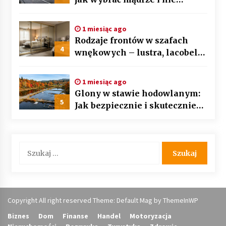
przepłacić? Przewodnik krok
po kroku
1 miesiąc ago
Rodzaje frontów w szafach
4
wnękowych – lustra, lacobel
czy płyta laminowana?
1 miesiąc ago
Glony w stawie hodowlanym:
5
Jak bezpiecznie i skutecznie
przywrócić biologiczną
równowagę ekosystemu?
Szukaj:
Copyright All right reserved Theme: Default Mag by
ThemeInWP
Biznes
Dom
Finanse
Handel
Motoryzacja