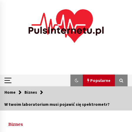
Skip
to
content
Popularne
Home
Biznes
Popularne
W twoim laboratorium musi pojawić się spektrometr?
Kolejki i zadania w tle w laravel – jak
przyspieszyć aplikację
Biznes
2 miesiące ago