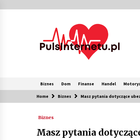
Skip
to
content
Biznes
Dom
Finanse
Handel
Motoryz
Home
Biznes
Masz pytania dotyczące ubez
Popularne
Biznes
Kolejki i zadania w tle w laravel –
jak przyspieszyć aplikację
Masz pytania dotyczące
1 miesiąc ago