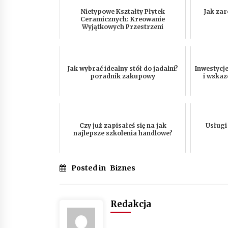
Nietypowe Kształty Płytek
Jak zar
Ceramicznych: Kreowanie
Wyjątkowych Przestrzeni
Jak wybrać idealny stół do jadalni?
Inwestycj
poradnik zakupowy
i wskaz
Czy już zapisałeś się na jak
Usługi
najlepsze szkolenia handlowe?
Posted in
Biznes
Redakcja