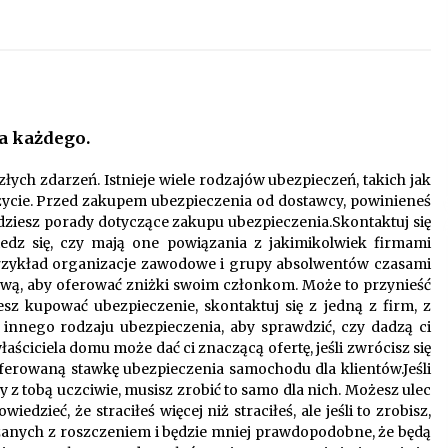
Oferta z pojazdami wyposażonymi w
kontenery – nowoczesne
rozwiązanie dla logistyki
9 miesięcy ago
i
Startpolish w praktyce – jak szybko
a każdego.
przyswajać nowy język?
10 miesięcy ago
ch zdarzeń. Istnieje wiele rodzajów ubezpieczeń, takich jak
ycie. Przed zakupem ubezpieczenia od dostawcy, powinieneś
Nowoczesne rozwiązania
jdziesz porady dotyczące zakupu ubezpieczenia.Skontaktuj się
opakowaniowe dopasowane do
iedz się, czy mają one powiązania z jakimikolwiek firmami
potrzeb różnych branż
rzykład organizacje zawodowe i grupy absolwentów czasami
12 miesięcy ago
ową, aby oferować zniżki swoim członkom. Może to przynieść
sz kupować ubezpieczenie, skontaktuj się z jedną z firm, z
 innego rodzaju ubezpieczenia, aby sprawdzić, czy dadzą ci
ciciela domu może dać ci znaczącą ofertę, jeśli zwrócisz się
eferowaną stawkę ubezpieczenia samochodu dla klientów.Jeśli
z tobą uczciwie, musisz zrobić to samo dla nich. Możesz ulec
edzieć, że straciłeś więcej niż straciłeś, ale jeśli to zrobisz,
zanych z roszczeniem i będzie mniej prawdopodobne, że będą