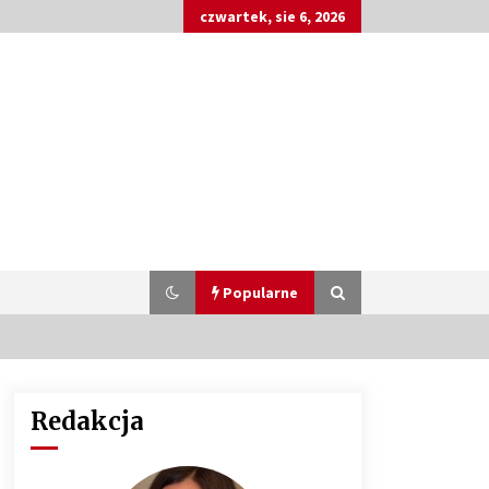
czwartek, sie 6, 2026
Popularne
Redakcja
Customizacja wnętrza samochodu:
Jak zamontować radio 2DIN i
uchwyty na kubki dzięki drukowi
3D?
4 miesiące ago