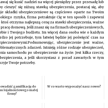
waj się kusić nadziei na więcej pieniędzy przez przesadę lub
 cieszyć się niższą stawką ubezpieczenia, postaraj się, aby
oje składki ubezpieczeniowe są częściowo oparte na Twoim
ysokiego ryzyka, firma potraktuje Cię w ten sposób i zapewni
ktoś otrzyma najlepszą cenę za stawki ubezpieczenia, ważne
ła pracę domową. Jeśli znasz się na firmach ubezpieczeniowych,
ebie i Twojego budżetu. Im więcej dana osoba wie o każdym
zo jej potrzebuje, tym łatwiej będzie jej poświęcić czas na
pieczeniowymi.Podsumowując, ubezpieczenie jest ważne,
ematycznych zdarzeń. Istnieją różne rodzaje ubezpieczeń,
enia samochodu po ubezpieczenie na życie. Jest kilka rzeczy,
ezpieczenia, a jeśli skorzystasz z porad zawartych w tym
kryje Twoje potrzeby.
owadzić gamifikację do
W co warto wyposażyć nasz rower?
u lojalnościowego małej
firmy?