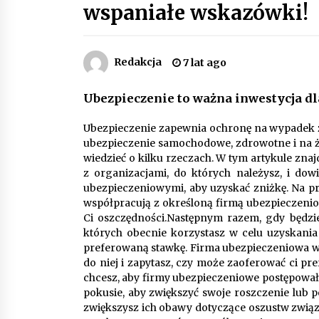
wspaniałe wskazówki!
Piece do pizzy – jak wybrać między
piecem na drewno, gaz i prąd
8 miesięcy ago
Redakcja
7 lat ago
Automatyzacja zbierania informacj
Ubezpieczenie to ważna inwestycja dl
zwrotnych – oszczędność czasu
dzięki recom system
9 miesięcy ago
Ubezpieczenie zapewnia ochronę na wypadek zły
ubezpieczenie samochodowe, zdrowotne i na ż
Jak wybrać idealny stół do jadalni?
wiedzieć o kilku rzeczach. W tym artykule zna
poradnik zakupowy
z organizacjami, do których należysz, i dow
10 miesięcy ago
ubezpieczeniowymi, aby uzyskać zniżkę. Na p
współpracują z określoną firmą ubezpieczeni
Ci oszczędności.Następnym razem, gdy będzie
których obecnie korzystasz w celu uzyskania
preferowaną stawkę. Firma ubezpieczeniowa właś
do niej i zapytasz, czy może zaoferować ci pr
chcesz, aby firmy ubezpieczeniowe postępowały 
pokusie, aby zwiększyć swoje roszczenie lub powi
zwiększysz ich obawy dotyczące oszustw zwią