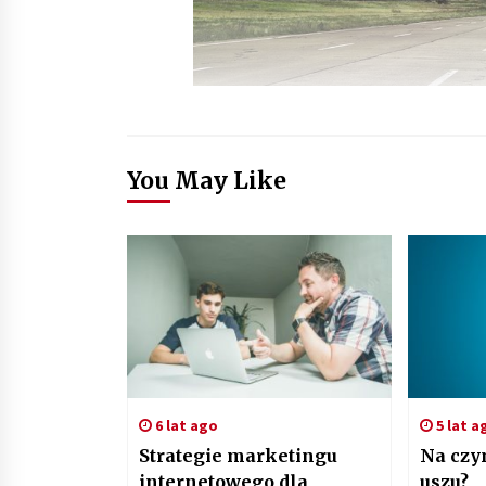
You May Like
6 lat ago
5 lat a
Strategie marketingu
Na czy
internetowego dla
uszu?