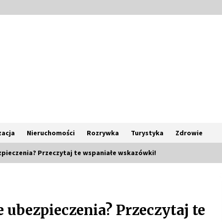
acja
Nieruchomości
Rozrywka
Turystyka
Zdrowie
pieczenia? Przeczytaj te wspaniałe wskazówki!
Poczucie bezpieczeństwa a jasne
zasady pracy. Psychologiczne
korzyści z cyfryzacji kadr
 ubezpieczenia? Przeczytaj te
4 miesiące ago