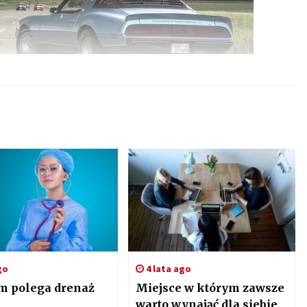
go
4 lata ago
m polega drenaż
Miejsce w którym zawsze
warto wynająć dla siebie