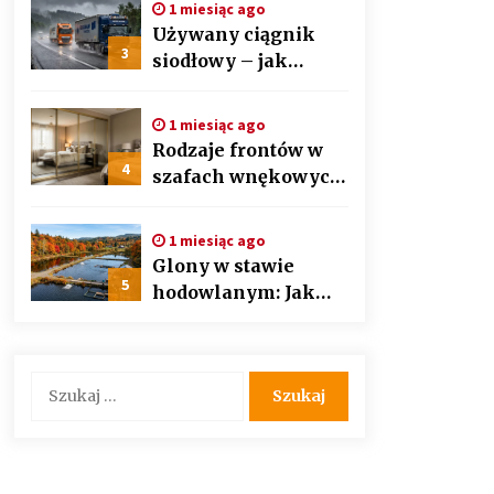
1 miesiąc ago
auto detailingu
Używany ciągnik
3
siodłowy – jak
wybrać mądrze i nie
przepłacić?
1 miesiąc ago
Przewodnik krok po
Rodzaje frontów w
kroku
4
szafach wnękowych
– lustra, lacobel czy
płyta laminowana?
1 miesiąc ago
Glony w stawie
5
hodowlanym: Jak
bezpiecznie i
skutecznie
przywrócić
Szukaj:
biologiczną
równowagę
ekosystemu?