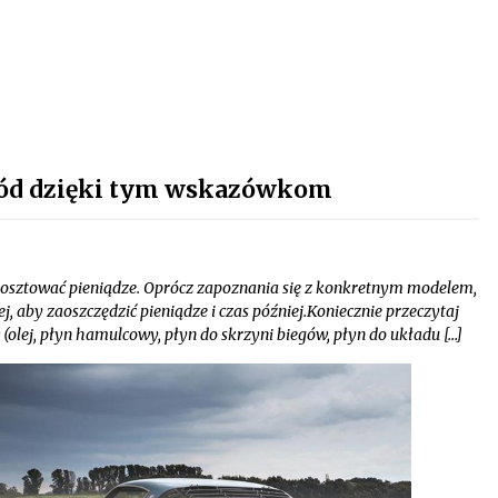
ód dzięki tym wskazówkom
to kosztować pieniądze. Oprócz zapoznania się z konkretnym modelem,
ej, aby zaoszczędzić pieniądze i czas później.Koniecznie przeczytaj
w (olej, płyn hamulcowy, płyn do skrzyni biegów, płyn do układu […]