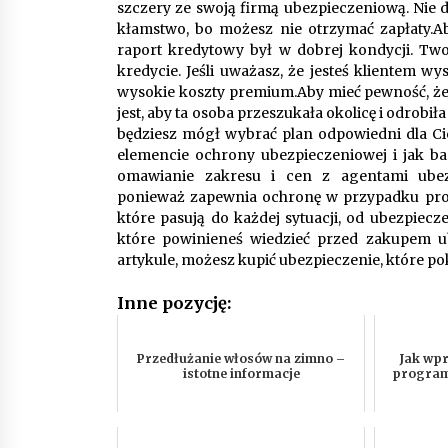
szczery ze swoją firmą ubezpieczeniową. Nie da
kłamstwo, bo możesz nie otrzymać zapłaty.Aby
raport kredytowy był w dobrej kondycji. Tw
kredycie. Jeśli uważasz, że jesteś klientem w
wysokie koszty premium.Aby mieć pewność, że 
jest, aby ta osoba przeszukała okolicę i odrobi
będziesz mógł wybrać plan odpowiedni dla Ci
elemencie ochrony ubezpieczeniowej i jak bard
omawianie zakresu i cen z agentami ubez
ponieważ zapewnia ochronę w przypadku probl
które pasują do każdej sytuacji, od ubezpiecz
które powinieneś wiedzieć przed zakupem ub
artykule, możesz kupić ubezpieczenie, które po
Inne pozycję:
Przedłużanie włosów na zimno –
Jak wpr
istotne informacje
program