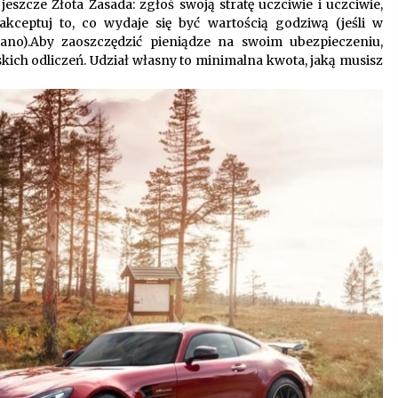
szcze Złota Zasada: zgłoś swoją stratę uczciwie i uczciwie,
akceptuj to, co wydaje się być wartością godziwą (jeśli w
wano).Aby zaoszczędzić pieniądze na swoim ubezpieczeniu,
skich odliczeń. Udział własny to minimalna kwota, jaką musisz