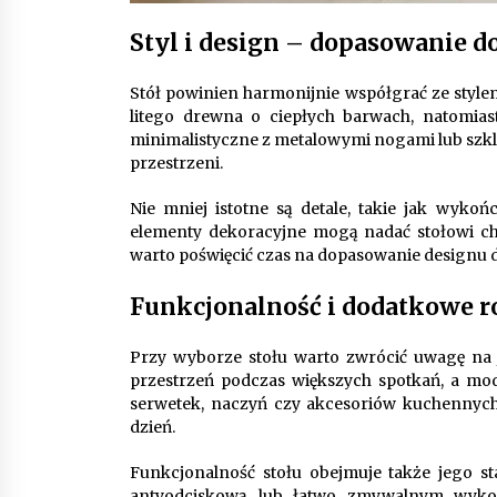
Styl i design – dopasowanie d
Stół powinien harmonijnie współgrać ze stylem
litego drewna o ciepłych barwach, natomias
minimalistyczne z metalowymi nogami lub szkla
przestrzeni.
Nie mniej istotne są detale, takie jak wyko
elementy dekoracyjne mogą nadać stołowi cha
warto poświęcić czas na dopasowanie designu d
Funkcjonalność i dodatkowe r
Przy wyborze stołu warto zwrócić uwagę na j
przestrzeń podczas większych spotkań, a mo
serwetek, naczyń czy akcesoriów kuchennych
dzień.
Funkcjonalność stołu obejmuje także jego st
antyodciskową lub łatwo zmywalnym wykoń