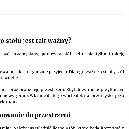
Oferta z pojazdami wyposażonymi w
kontenery – nowoczesne
rozwiązanie dla logistyki
9 miesięcy ago
i
Startpolish w praktyce – jak szybko
 stołu jest tak ważny?
przyswajać nowy język?
10 miesięcy ago
 być przemyślany, ponieważ stół pełni nie tylko funkcję
Nowoczesne rozwiązania
opakowaniowe dopasowane do
ywa posiłki i organizuje przyjęcia. Dlatego ważne jest, aby stół
potrzeb różnych branż
ru wnętrza.
12 miesięcy ago
ia oraz aranżację przestrzeni. Zbyt duży może przytłoczyć
ędą niewygodne. Właśnie dlatego warto dobrze przemyśleć jego
 wykonany.
asowanie do przestrzeni
zmiar. Należy uwzględnić liczbę osób, które będą korzystać z