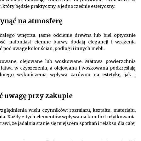
 który będzie praktyczny, a jednocześnie estetyczny.
łynąć na atmosferę
ałego wnętrza. Jasne odcienie drewna lub biel optycznie
ość, natomiast ciemne barwy dodają elegancji i wrażenia
ąć pod uwagę kolor ścian, podłogi i innych mebli.
erowane, olejowane lub woskowane. Matowa powierzchnia
st łatwa w czyszczeniu, a olejowana i woskowana podkreślają
dniego wykończenia wpływa zarówno na estetykę, jak i
ć uwagę przy zakupie
ględnienia wielu czynników: rozmiaru, kształtu, materiału,
enia. Każdy z tych elementów wpływa na komfort użytkowania
wi, że jadalnia stanie się miejscem spotkań i relaksu dla całej