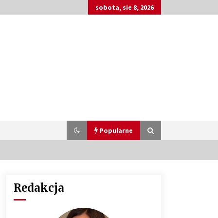
sobota, sie 8, 2026
Popularne
Redakcja
Customizacja wnętrza samochodu:
Jak zamontować radio 2DIN i
uchwyty na kubki dzięki drukowi
3D?
4 miesiące ago