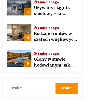
1 miesiąc ago
auto detailingu
Używany ciągnik
3
siodłowy – jak
wybrać mądrze i nie
przepłacić?
1 miesiąc ago
Przewodnik krok po
Rodzaje frontów w
kroku
4
szafach wnękowych
– lustra, lacobel czy
płyta laminowana?
1 miesiąc ago
Glony w stawie
5
hodowlanym: Jak
bezpiecznie i
skutecznie
przywrócić
Szukaj:
biologiczną
równowagę
ekosystemu?