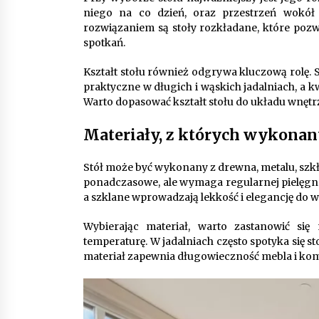
niego na co dzień, oraz przestrzeń wokół
rozwiązaniem są stoły rozkładane, które pozw
spotkań.
Kształt stołu również odgrywa kluczową rolę. S
praktyczne w długich i wąskich jadalniach, a
Warto dopasować kształt stołu do układu wnętr
Materiały, z których wykonany
Stół może być wykonany z drewna, metalu, szkła
ponadczasowe, ale wymaga regularnej pielęgna
a szklane wprowadzają lekkość i elegancję do w
Wybierając materiał, warto zastanowić si
temperaturę. W jadalniach często spotyka się s
materiał zapewnia długowieczność mebla i ko