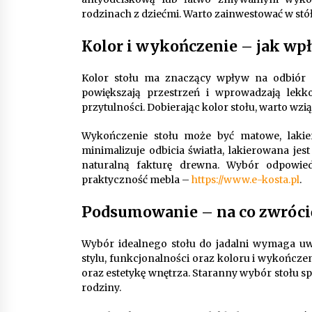
rodzinach z dziećmi. Warto zainwestować w stół,
Kolor i wykończenie – jak wp
Kolor stołu ma znaczący wpływ na odbiór c
powiększają przestrzeń i wprowadzają lekk
przytulności. Dobierając kolor stołu, warto wzi
Wykończenie stołu może być matowe, laki
minimalizuje odbicia światła, lakierowana je
naturalną fakturę drewna. Wybór odpowie
praktyczność mebla –
https://www.e-kosta.pl
.
Podsumowanie – na co zwróci
Wybór idealnego stołu do jadalni wymaga uwz
stylu, funkcjonalności oraz koloru i wykończ
oraz estetykę wnętrza. Staranny wybór stołu spra
rodziny.