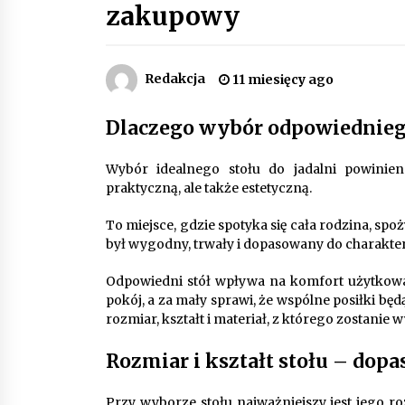
zakupowy
Piece do pizzy – jak wybrać między
piecem na drewno, gaz i prąd
8 miesięcy ago
Redakcja
11 miesięcy ago
Automatyzacja zbierania informacj
Dlaczego wybór odpowiedniego
zwrotnych – oszczędność czasu
dzięki recom system
9 miesięcy ago
Wybór idealnego stołu do jadalni powinien
praktyczną, ale także estetyczną.
Jak wybrać idealny stół do jadalni?
poradnik zakupowy
To miejsce, gdzie spotyka się cała rodzina, spoż
11 miesięcy ago
był wygodny, trwały i dopasowany do charakte
Odpowiedni stół wpływa na komfort użytkowan
pokój, a za mały sprawi, że wspólne posiłki b
rozmiar, kształt i materiał, z którego zostanie
Rozmiar i kształt stołu – dop
Przy wyborze stołu najważniejszy jest jego ro