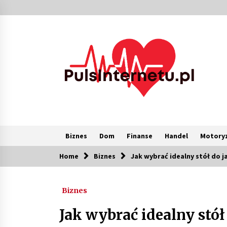
Skip
to
content
Biznes
Dom
Finanse
Handel
Motoryz
Home
Biznes
Jak wybrać idealny stół do 
Popularne
Biznes
Kolejki i zadania w tle w laravel –
jak przyspieszyć aplikację
Jak wybrać idealny stół
2 miesiące ago