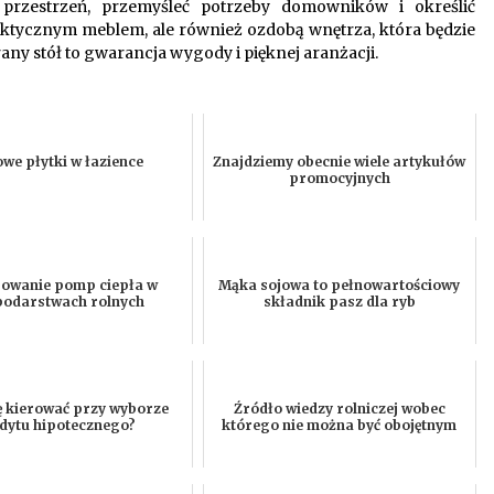
przestrzeń, przemyśleć potrzeby domowników i określić
praktycznym meblem, ale również ozdobą wnętrza, która będzie
rany stół to gwarancja wygody i pięknej aranżacji.
we płytki w łazience
Znajdziemy obecnie wiele artykułów
promocyjnych
sowanie pomp ciepła w
Mąka sojowa to pełnowartościowy
odarstwach rolnych
składnik pasz dla ryb
ę kierować przy wyborze
Źródło wiedzy rolniczej wobec
dytu hipotecznego?
którego nie można być obojętnym