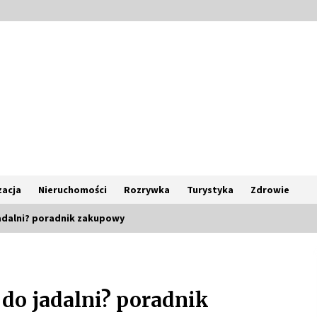
acja
Nieruchomości
Rozrywka
Turystyka
Zdrowie
jadalni? poradnik zakupowy
Poczucie bezpieczeństwa a jasne
zasady pracy. Psychologiczne
korzyści z cyfryzacji kadr
 do jadalni? poradnik
4 miesiące ago