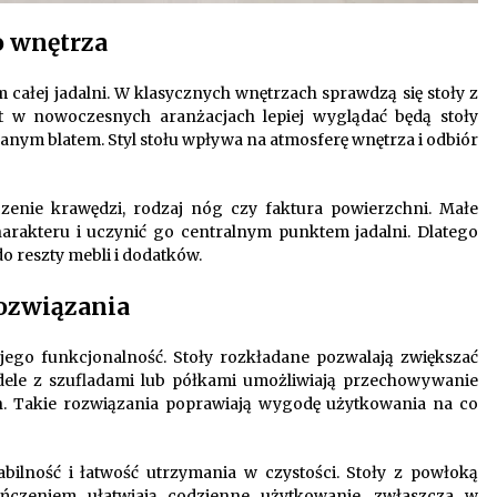
o wnętrza
 całej jadalni. W klasycznych wnętrzach sprawdzą się stoły z
t w nowoczesnych aranżacjach lepiej wyglądać będą stoły
nym blatem. Styl stołu wpływa na atmosferę wnętrza i odbiór
ńczenie krawędzi, rodzaj nóg czy faktura powierzchni. Małe
rakteru i uczynić go centralnym punktem jadalni. Dlatego
o reszty mebli i dodatków.
ozwiązania
ego funkcjonalność. Stoły rozkładane pozwalają zwiększać
dele z szufladami lub półkami umożliwiają przechowywanie
. Takie rozwiązania poprawiają wygodę użytkowania na co
abilność i łatwość utrzymania w czystości. Stoły z powłoką
czeniem ułatwiają codzienne użytkowanie, zwłaszcza w