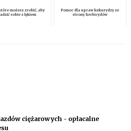
które możesz zrobić, aby
Pomoc dla upraw kukurydzy ze
adzić sobie z lękiem
strony herbicydów
zdów ciężarowych - opłacalne
esu