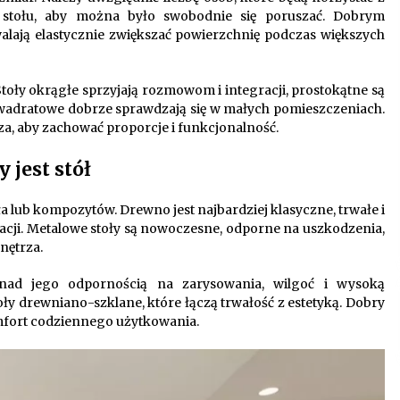
 stołu, aby można było swobodnie się poruszać. Dobrym
alają elastycznie zwiększać powierzchnię podczas większych
toły okrągłe sprzyjają rozmowom i integracji, prostokątne są
 kwadratowe dobrze sprawdzają się w małych pomieszczeniach.
za, aby zachować proporcje i funkcjonalność.
 jest stół
 lub kompozytów. Drewno jest najbardziej klasyczne, trwałe i
cji. Metalowe stoły są nowoczesne, odporne na uszkodzenia,
nętrza.
ę nad jego odpornością na zarysowania, wilgoć i wysoką
toły drewniano-szklane, które łączą trwałość z estetyką. Dobry
mfort codziennego użytkowania.