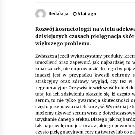
Piece do pizzy – jak wybrać między
piecem na drewno, gaz i prąd
Redakcja
6 lat ago
8 miesięcy ago
Rozwój kosmetologii na wielu adekwa
dzisiejszych czasach pielęgnacja skór
Automatyzacja zbierania informacj
zwrotnych – oszczędność czasu
większego problemu.
dzięki recom system
9 miesięcy ago
Zwłaszcza jeżeli wykorzystamy produkty, krem
umożliwić oraz zapewnić. Jak najbardziej to
Jak wybrać idealny stół do jadalni?
zmarszczek, nie doprowadzić do tego by pojawi
poradnik zakupowy
inaczej jest w przypadku kwestii ochrony 
10 miesięcy ago
atrakcyjny oraz zdrowy wygląd, czy też w 
regeneracyjne. Oczywiście większość kobiet do
tutaj ku ich zdziwieniu okazuje się, iż częst
serum, to nie tylko gwarancja skuteczności 
często przemawia na ich korzyść. Wyróżnia je to
możemy używać serum wraz z dotychczasowymi
uzyskanie danego efektu. Dlatego jak najbard
tak naprawdę ono jest oraz z jakiego powodu z
czysto pielęgnacyjnym cery na twarzy lub co za