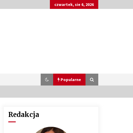
czwartek, sie 6, 2026
Popularne
Redakcja
Customizacja wnętrza samochodu:
Jak zamontować radio 2DIN i
uchwyty na kubki dzięki drukowi
3D?
4 miesiące ago