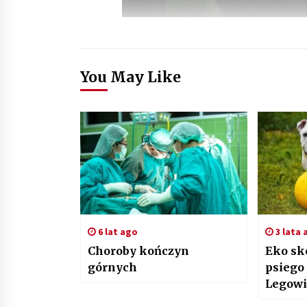
You May Like
6 lat ago
3 lata 
Choroby kończyn
Eko sk
górnych
psiego
Legowi
jako e