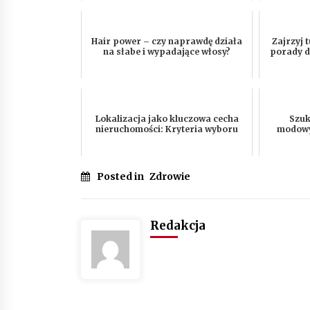
Hair power – czy naprawdę działa
Zajrzyj 
na słabe i wypadające włosy?
porady d
Lokalizacja jako kluczowa cecha
Szuk
nieruchomości: Kryteria wyboru
modowy
Posted in
Zdrowie
Redakcja