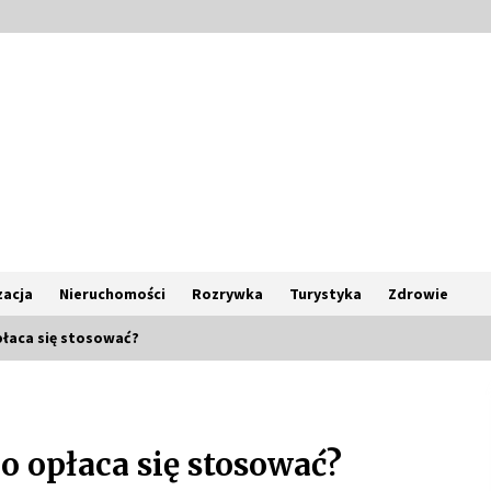
acja
Nieruchomości
Rozrywka
Turystyka
Zdrowie
płaca się stosować?
Poczucie bezpieczeństwa a jasne
zasady pracy. Psychologiczne
korzyści z cyfryzacji kadr
o opłaca się stosować?
4 miesiące ago