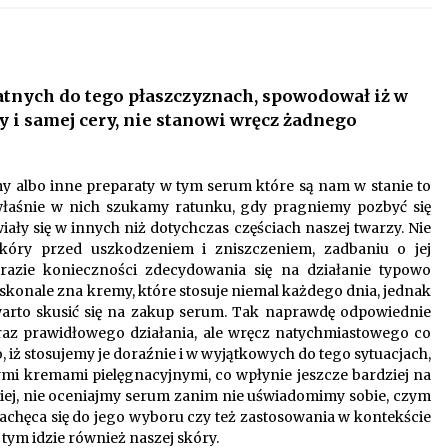
Oferta z pojazdami wyposażonymi w
kontenery – nowoczesne
rozwiązanie dla logistyki
9 miesięcy ago
tnych do tego płaszczyznach, spowodował iż w
y i samej cery, nie stanowi wręcz żadnego
i
Startpolish w praktyce – jak szybko
przyswajać nowy język?
10 miesięcy ago
y albo inne preparaty w tym serum które są nam w stanie to
 właśnie w nich szukamy ratunku, gdy pragniemy pozbyć się
Nowoczesne rozwiązania
ały się w innych niż dotychczas częściach naszej twarzy. Nie
opakowaniowe dopasowane do
skóry przed uszkodzeniem i zniszczeniem, zadbaniu o jej
potrzeb różnych branż
razie konieczności zdecydowania się na działanie typowo
12 miesięcy ago
skonale zna kremy, które stosuje niemal każdego dnia, jednak
o warto skusić się na zakup serum. Tak naprawdę odpowiednie
oraz prawidłowego działania, ale wręcz natychmiastowego co
, iż stosujemy je doraźnie i w wyjątkowych do tego sytuacjach,
 kremami pielęgnacyjnymi, co wpłynie jeszcze bardziej na
ziej, nie oceniajmy serum zanim nie uświadomimy sobie, czym
achęca się do jego wyboru czy też zastosowania w kontekście
 tym idzie również naszej skóry.