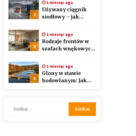
1 miesiąc ago
auto detailingu
Używany ciągnik
3
siodłowy – jak
wybrać mądrze i nie
przepłacić?
1 miesiąc ago
Przewodnik krok po
Rodzaje frontów w
kroku
4
szafach wnękowych
– lustra, lacobel czy
płyta laminowana?
1 miesiąc ago
Glony w stawie
5
hodowlanym: Jak
bezpiecznie i
skutecznie
przywrócić
Szukaj:
biologiczną
równowagę
ekosystemu?