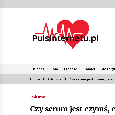
Skip
to
content
Biznes
Dom
Finanse
Handel
Motoryz
Home
Zdrowie
Czy serum jest czymś, co o
Popularne
Zdrowie
Kolejki i zadania w tle w laravel –
jak przyspieszyć aplikację
Czy serum jest czymś, c
1 miesiąc ago