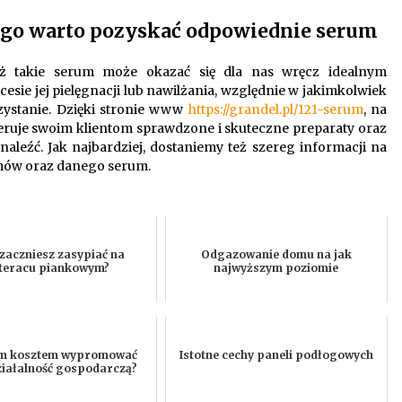
zego warto pozyskać odpowiednie serum
ż takie serum może okazać się dla nas wręcz idealnym
sie jej pielęgnacji lub nawilżania, względnie w jakimkolwiek
zystanie. Dzięki stronie www
https://grandel.pl/121-serum
, na
oferuje swoim klientom sprawdzone i skuteczne preparaty oraz
aleźć. Jak najbardziej, dostaniemy też szereg informacji na
mów oraz danego serum.
 zaczniesz zasypiać na
Odgazowanie domu na jak
teracu piankowym?
najwyższym poziomie
im kosztem wypromować
Istotne cechy paneli podłogowych
ziałalność gospodarczą?