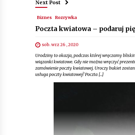
Next Post
Biznes
Rozrywka
Poczta kwiatowa – podaruj pi
sob. wrz 26 , 2020
Urodziny to okazja, podczas której wręczamy blisk
wiązanki kwiatowe. Gdy nie można wręczyć prezen
zamówienie poczty kwiatowej. Uroczy bukiet zostani
usługa poczty kwiatowej? Poczta […]