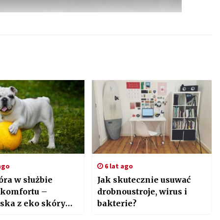
ago
6 lat ago
óra w służbie
Jak skutecznie usuwać
 komfortu –
drobnoustroje, wirus i
ska z eko skóry
bakterie?
leganckie