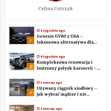
Celina Ustrzyk
2 tygodnie ago
Genesis GV80 z USA –
1
luksusowa alternatywa dla
BMW X5 i Mercedesa GLE
4 tygodnie ago
Kompleksowa renowacja i
2
lustrzany połysk karoserii –
sztuka auto detailingu
1 miesiąc ago
Używany ciągnik siodłowy –
3
jak wybrać mądrze i nie
przepłacić? Przewodnik krok
po kroku
1 miesiąc ago