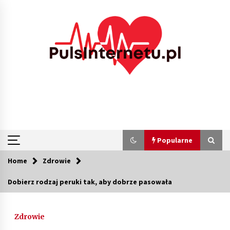
Skip
to
content
Popularne
Home
Zdrowie
Popularne
Dobierz rodzaj peruki tak, aby dobrze pasowała
Kolejki i zadania w tle w laravel – jak
przyspieszyć aplikację
Zdrowie
2 miesiące ago