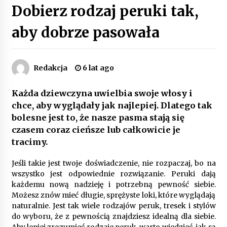
Dobierz rodzaj peruki tak,
Poczucie bezpieczeństwa a jasne zasady pracy.
Psychologiczne korzyści z cyfryzacji kadr
aby dobrze pasowała
4 miesiące ago
Customizacja wnętrza samochodu: Jak
Redakcja
6 lat ago
zamontować radio 2DIN i uchwyty na kubki
dzięki drukowi 3D?
4 miesiące ago
Każda dziewczyna uwielbia swoje włosy i
chce, aby wyglądały jak najlepiej. Dlatego tak
Piece do pizzy – jak wybrać między piecem na
bolesne jest to, że nasze pasma stają się
drewno, gaz i prąd
8 miesięcy ago
czasem coraz cieńsze lub całkowicie je
tracimy.
Oferta z pojazdami wyposażonymi w kontenery
Jeśli takie jest twoje doświadczenie, nie rozpaczaj, bo na
– nowoczesne rozwiązanie dla logistyki
wszystko jest odpowiednie rozwiązanie. Peruki dają
9 miesięcy ago
każdemu nową nadzieję i potrzebną pewność siebie.
Możesz znów mieć długie, sprężyste loki, które wyglądają
Filtrowanie chłodziwa w procesach obróbki
naturalnie. Jest tak wiele rodzajów peruk, tresek i stylów
skrawaniem – wpływ na żywotność narzędzi i
do wyboru, że z pewnością znajdziesz idealną dla siebie.
jakość detali