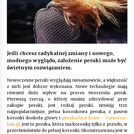
Gruntowa czy powietrzna pompa ciepła – co
wybrać do ogrzewania domu?
1 rok ago
Jeśli chcesz radykalnej zmiany i nowego,
modnego wyglądu, założenie peruki może być
świetnym rozwiązaniem.
Nowoczesne peruki wyglądają niesamowicie, a większość
z nich jest dobrze wykonana. Nowe technologie mają
również duży wpływ na proces tworzenia peruk.
Pierwszą rzeczą, o której musisz zdecydować przy
zakupie peruki, jest rodzaj peruki. Istnieją trzy
najpopularniejsze, pełna koronkowa peruka, z pasem
koronki dookoła głowy i
peruka lace front – Cameron-
hair.pl
. Jest to peruka, która ma koronkę tylko z przodu, w
przeciwieństwie do pełnej koronki. Skonstruowana jest w