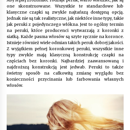
Aby lepiej zrozumieć rodzaje peruk, warto wiedzieć, jak są
9 miesięcy ago
one skonstruowane. Wszystkie te standardowe lub
klasyczne czapki są zwykle najtańszą dostępną opcją.
Automatyzacja zbierania informacji zwrotnych
– oszczędność czasu dzięki recom system
Jednak nie są tak realistyczne, jak niektóre inne typy, takie
9 miesięcy ago
jak peruki z pojedynczego włókna. Jest to ogólny termin
na peruki, które producenci wytwarzają z koronki z
siatką. Każde pasma włosów są szyte ręcznie na koronce.
Startpolish w praktyce – jak szybko przyswajać
Istnieje również wiele odmian takich peruk dobrej jakości.
nowy język?
Z wyjątkiem pełnej koronkowej peruki, wszystkie inne
10 miesięcy ago
typy zwykle mają klasyczną konstrukcję czapki na
częściach bez koronki. Najbardziej zaawansowaną i
Zakopane: apartament z basenem dla
najdroższą konstrukcją jest jedwab. Peruki to także
wymagających
świetny sposób na całkowitą zmianę wyglądu bez
10 miesięcy ago
konieczności przycinania lub farbowania własnych
włosów.
Jak wybrać idealny stół do jadalni? poradnik
zakupowy
11 miesięcy ago
Nowoczesne rozwiązania opakowaniowe
dopasowane do potrzeb różnych branż
12 miesięcy ago