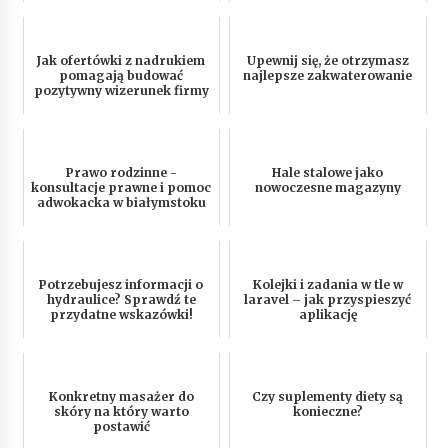
Jak ofertówki z nadrukiem
Upewnij się, że otrzymasz
pomagają budować
najlepsze zakwaterowanie
pozytywny wizerunek firmy
Prawo rodzinne -
Hale stalowe jako
konsultacje prawne i pomoc
nowoczesne magazyny
adwokacka w białymstoku
Potrzebujesz informacji o
Kolejki i zadania w tle w
hydraulice? Sprawdź te
laravel – jak przyspieszyć
przydatne wskazówki!
aplikację
Konkretny masażer do
Czy suplementy diety są
skóry na który warto
konieczne?
postawić