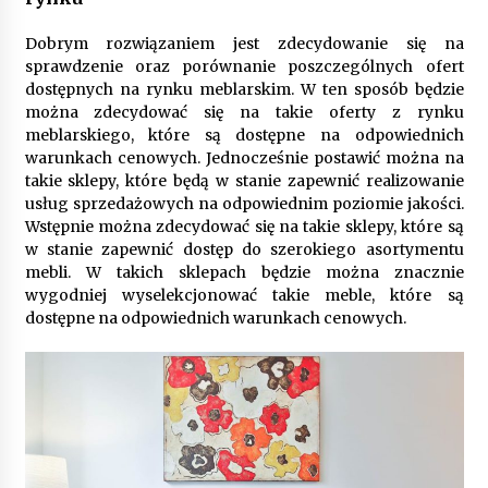
9 miesięcy ago
Dobrym rozwiązaniem jest zdecydowanie się na
Automatyzacja zbierania informacji zwrotnych
sprawdzenie oraz porównanie poszczególnych ofert
– oszczędność czasu dzięki recom system
dostępnych na rynku meblarskim. W ten sposób będzie
9 miesięcy ago
można zdecydować się na takie oferty z rynku
meblarskiego, które są dostępne na odpowiednich
Startpolish w praktyce – jak szybko przyswajać
warunkach cenowych. Jednocześnie postawić można na
nowy język?
takie sklepy, które będą w stanie zapewnić realizowanie
10 miesięcy ago
usług sprzedażowych na odpowiednim poziomie jakości.
Wstępnie można zdecydować się na takie sklepy, które są
Zakopane: apartament z basenem dla
w stanie zapewnić dostęp do szerokiego asortymentu
wymagających
mebli. W takich sklepach będzie można znacznie
10 miesięcy ago
wygodniej wyselekcjonować takie meble, które są
dostępne na odpowiednich warunkach cenowych.
Jak wybrać idealny stół do jadalni? poradnik
zakupowy
10 miesięcy ago
Nowoczesne rozwiązania opakowaniowe
dopasowane do potrzeb różnych branż
12 miesięcy ago