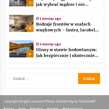
3
jak wybrać mądrze i nie
przepłacić? Przewodnik krok
po kroku
1 miesiąc ago
Rodzaje frontów w szafach
4
wnękowych – lustra, lacobel
czy płyta laminowana?
1 miesiąc ago
Glony w stawie hodowlanym:
5
Jak bezpiecznie i skutecznie
przywrócić biologiczną
równowagę ekosystemu?
Szukaj:
Copyright All right reserved Theme: Default Mag by
ThemeInWP
Biznes
Dom
Finanse
Handel
Motoryzacja