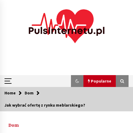
Skip
to
content
Popularne
Home
Dom
Popularne
Jak wybrać ofertę z rynku meblarskiego?
Kolejki i zadania w tle w laravel – jak
przyspieszyć aplikację
Dom
1 miesiąc ago