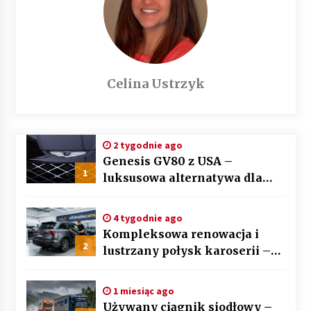
Celina Ustrzyk
2 tygodnie ago
Genesis GV80 z USA –
1
luksusowa alternatywa dla
BMW X5 i Mercedesa GLE
4 tygodnie ago
Kompleksowa renowacja i
2
lustrzany połysk karoserii –
sztuka auto detailingu
1 miesiąc ago
Używany ciągnik siodłowy –