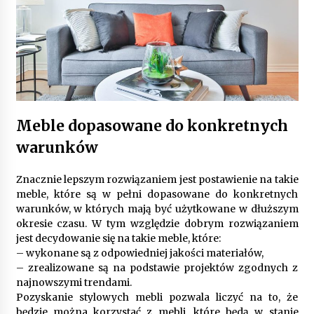
Gruntowa czy powietrzna pompa ciepła – co
wybrać do ogrzewania domu?
1 rok ago
Meble dopasowane do konkretnych
warunków
Znacznie lepszym rozwiązaniem jest postawienie na takie
meble, które są w pełni dopasowane do konkretnych
warunków, w których mają być użytkowane w dłuższym
okresie czasu. W tym względzie dobrym rozwiązaniem
jest decydowanie się na takie meble, które:
– wykonane są z odpowiedniej jakości materiałów,
– zrealizowane są na podstawie projektów zgodnych z
najnowszymi trendami.
Pozyskanie stylowych mebli pozwala liczyć na to, że
będzie można korzystać z mebli, które będą w stanie