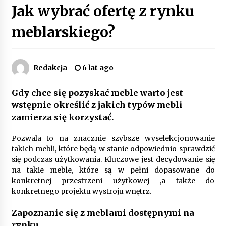
Jak wybrać ofertę z rynku
Poczucie bezpieczeństwa a jasne zasady pracy.
Psychologiczne korzyści z cyfryzacji kadr
meblarskiego?
4 miesiące ago
Customizacja wnętrza samochodu: Jak
Redakcja
6 lat ago
zamontować radio 2DIN i uchwyty na kubki
dzięki drukowi 3D?
4 miesiące ago
Gdy chce się pozyskać meble warto jest
wstępnie określić z jakich typów mebli
Piece do pizzy – jak wybrać między piecem na
zamierza się korzystać.
drewno, gaz i prąd
8 miesięcy ago
Pozwala to na znacznie szybsze wyselekcjonowanie
takich mebli, które będą w stanie odpowiednio sprawdzić
Oferta z pojazdami wyposażonymi w kontenery
się podczas użytkowania. Kluczowe jest decydowanie się
– nowoczesne rozwiązanie dla logistyki
na takie meble, które są w pełni dopasowane do
9 miesięcy ago
konkretnej przestrzeni użytkowej ,a także do
konkretnego projektu wystroju wnętrz.
Filtrowanie chłodziwa w procesach obróbki
skrawaniem – wpływ na żywotność narzędzi i
Zapoznanie się z meblami dostępnymi na
jakość detali
rynku