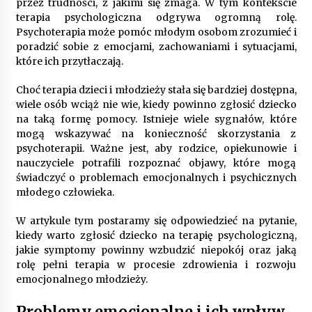
9 miesięcy ago
przez trudności, z jakimi się zmaga. W tym kontekście
terapia psychologiczna odgrywa ogromną rolę.
Automatyzacja zbierania informacji zwrotnych
Psychoterapia może pomóc młodym osobom zrozumieć i
– oszczędność czasu dzięki recom system
poradzić sobie z emocjami, zachowaniami i sytuacjami,
9 miesięcy ago
które ich przytłaczają.
Choć terapia dzieci i młodzieży stała się bardziej dostępna,
Startpolish w praktyce – jak szybko przyswajać
wiele osób wciąż nie wie, kiedy powinno zgłosić dziecko
nowy język?
na taką formę pomocy. Istnieje wiele sygnałów, które
10 miesięcy ago
mogą wskazywać na konieczność skorzystania z
psychoterapii. Ważne jest, aby rodzice, opiekunowie i
Zakopane: apartament z basenem dla
nauczyciele potrafili rozpoznać objawy, które mogą
wymagających
świadczyć o problemach emocjonalnych i psychicznych
10 miesięcy ago
młodego człowieka.
W artykule tym postaramy się odpowiedzieć na pytanie,
Jak wybrać idealny stół do jadalni? poradnik
zakupowy
kiedy warto zgłosić dziecko na terapię psychologiczną,
11 miesięcy ago
jakie symptomy powinny wzbudzić niepokój oraz jaką
rolę pełni terapia w procesie zdrowienia i rozwoju
emocjonalnego młodzieży.
Nowoczesne rozwiązania opakowaniowe
dopasowane do potrzeb różnych branż
Problemy emocjonalne i ich wpływ
12 miesięcy ago