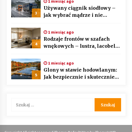
1 miesiąc ago
Używany ciągnik siodłowy –
3
jak wybrać mądrze i nie
przepłacić? Przewodnik krok
po kroku
1 miesiąc ago
Rodzaje frontów w szafach
4
wnękowych – lustra, lacobel
czy płyta laminowana?
1 miesiąc ago
Glony w stawie hodowlanym:
5
Jak bezpiecznie i skutecznie
przywrócić biologiczną
równowagę ekosystemu?
Szukaj: