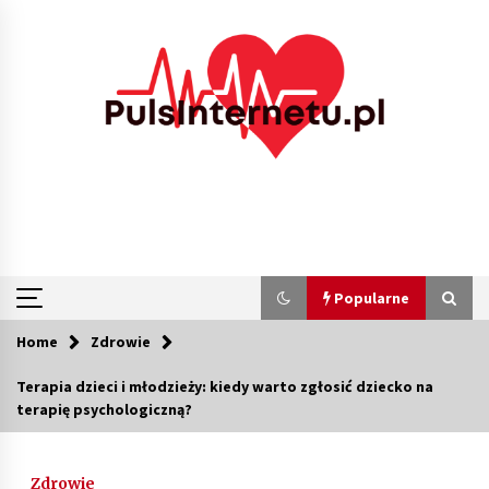
Skip
to
content
Popularne
Home
Zdrowie
Popularne
Terapia dzieci i młodzieży: kiedy warto zgłosić dziecko na
terapię psychologiczną?
Kolejki i zadania w tle w laravel – jak
przyspieszyć aplikację
2 miesiące ago
Zdrowie