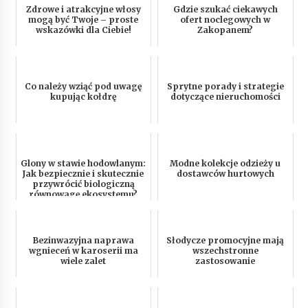
Zdrowe i atrakcyjne włosy
Gdzie szukać ciekawych
mogą być Twoje – proste
ofert noclegowych w
wskazówki dla Ciebie!
Zakopanem?
Co należy wziąć pod uwagę
Sprytne porady i strategie
kupując kołdrę
dotyczące nieruchomości
Glony w stawie hodowlanym:
Modne kolekcje odzieży u
Jak bezpiecznie i skutecznie
dostawców hurtowych
przywrócić biologiczną
równowagę ekosystemu?
Bezinwazyjna naprawa
Słodycze promocyjne mają
wgnieceń w karoserii ma
wszechstronne
wiele zalet
zastosowanie