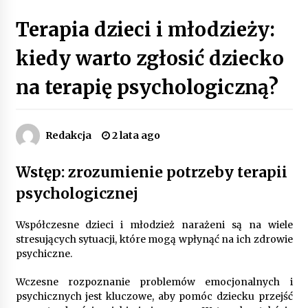
Poczucie bezpieczeństwa a jasne zasady pracy.
Terapia dzieci i młodzieży:
Psychologiczne korzyści z cyfryzacji kadr
4 miesiące ago
kiedy warto zgłosić dziecko
na terapię psychologiczną?
Customizacja wnętrza samochodu: Jak
zamontować radio 2DIN i uchwyty na kubki
dzięki drukowi 3D?
4 miesiące ago
Redakcja
2 lata ago
Piece do pizzy – jak wybrać między piecem na
drewno, gaz i prąd
Wstęp: zrozumienie potrzeby terapii
8 miesięcy ago
psychologicznej
Oferta z pojazdami wyposażonymi w kontenery
– nowoczesne rozwiązanie dla logistyki
Współczesne dzieci i młodzież narażeni są na wiele
9 miesięcy ago
stresujących sytuacji, które mogą wpłynąć na ich zdrowie
psychiczne.
Filtrowanie chłodziwa w procesach obróbki
Wczesne rozpoznanie problemów emocjonalnych i
skrawaniem – wpływ na żywotność narzędzi i
jakość detali
psychicznych jest kluczowe, aby pomóc dziecku przejść