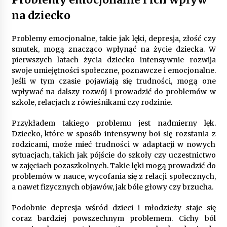
na dziecko
Gruntowa czy powietrzna pompa ciepła – co
wybrać do ogrzewania domu?
Problemy emocjonalne, takie jak lęki, depresja, złość czy
1 rok ago
smutek, mogą znacząco wpłynąć na życie dziecka. W
pierwszych latach życia dziecko intensywnie rozwija
swoje umiejętności społeczne, poznawcze i emocjonalne.
Jeśli w tym czasie pojawiają się trudności, mogą one
wpływać na dalszy rozwój i prowadzić do problemów w
szkole, relacjach z rówieśnikami czy rodzinie.
Przykładem takiego problemu jest nadmierny lęk.
Dziecko, które w sposób intensywny boi się rozstania z
rodzicami, może mieć trudności w adaptacji w nowych
sytuacjach, takich jak pójście do szkoły czy uczestnictwo
w zajęciach pozaszkolnych. Takie lęki mogą prowadzić do
problemów w nauce, wycofania się z relacji społecznych,
a nawet fizycznych objawów, jak bóle głowy czy brzucha.
Podobnie depresja wśród dzieci i młodzieży staje się
coraz bardziej powszechnym problemem. Cichy ból