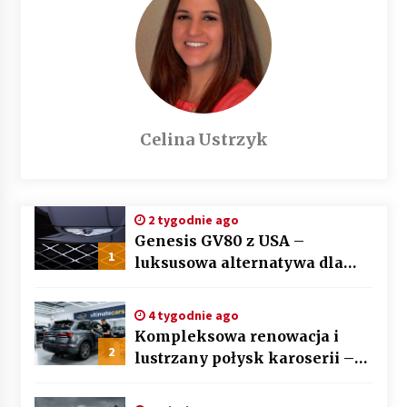
Celina Ustrzyk
2 tygodnie ago
Genesis GV80 z USA –
1
luksusowa alternatywa dla
BMW X5 i Mercedesa GLE
4 tygodnie ago
Kompleksowa renowacja i
2
lustrzany połysk karoserii –
sztuka auto detailingu