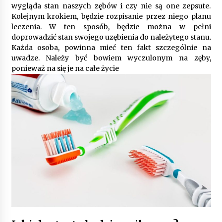
9 miesięcy ago
wygląda stan naszych zębów i czy nie są one zepsute.
Kolejnym krokiem, będzie rozpisanie przez niego planu
Automatyzacja zbierania informacji zwrotnych
leczenia. W ten sposób, będzie można w pełni
– oszczędność czasu dzięki recom system
doprowadzić stan swojego uzębienia do należytego stanu.
9 miesięcy ago
Każda osoba, powinna mieć ten fakt szczególnie na
uwadze. Należy być bowiem wyczulonym na zęby,
Startpolish w praktyce – jak szybko przyswajać
ponieważ na się je na całe życie
nowy język?
10 miesięcy ago
Zakopane: apartament z basenem dla
wymagających
10 miesięcy ago
Jak wybrać idealny stół do jadalni? poradnik
zakupowy
10 miesięcy ago
Nowoczesne rozwiązania opakowaniowe
dopasowane do potrzeb różnych branż
12 miesięcy ago