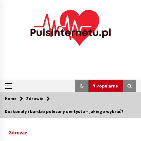
Skip
to
content
Popularne
Home
Zdrowie
Popularne
Doskonały i bardzo polecany dentysta – jakiego wybrać?
Kolejki i zadania w tle w laravel – jak
przyspieszyć aplikację
Zdrowie
1 miesiąc ago