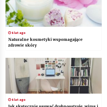
6 lat ago
Naturalne kosmetyki wspomagające
zdrowie skóry
6 lat ago
Jak skutecznie usuwać drobnoustroje, wirus i