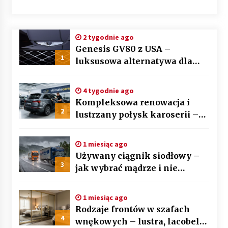
2 tygodnie ago
Genesis GV80 z USA –
1
luksusowa alternatywa dla
BMW X5 i Mercedesa GLE
4 tygodnie ago
Kompleksowa renowacja i
2
lustrzany połysk karoserii –
sztuka auto detailingu
1 miesiąc ago
Używany ciągnik siodłowy –
3
jak wybrać mądrze i nie
przepłacić? Przewodnik krok
po kroku
1 miesiąc ago
Rodzaje frontów w szafach
4
wnękowych – lustra, lacobel