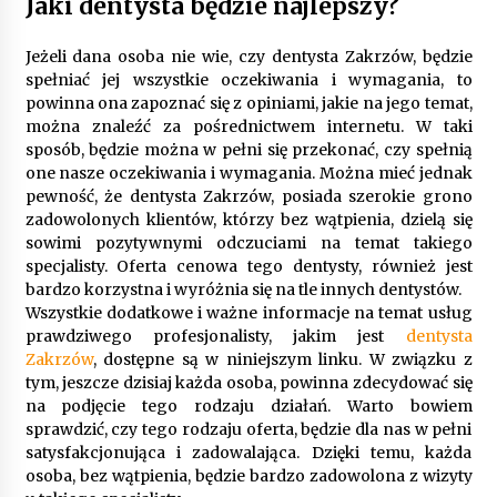
Jaki dentysta będzie najlepszy?
Jeżeli dana osoba nie wie, czy dentysta Zakrzów, będzie
Gruntowa czy powietrzna pompa ciepła – co
wybrać do ogrzewania domu?
spełniać jej wszystkie oczekiwania i wymagania, to
1 rok ago
powinna ona zapoznać się z opiniami, jakie na jego temat,
można znaleźć za pośrednictwem internetu. W taki
sposób, będzie można w pełni się przekonać, czy spełnią
one nasze oczekiwania i wymagania. Można mieć jednak
pewność, że dentysta Zakrzów, posiada szerokie grono
zadowolonych klientów, którzy bez wątpienia, dzielą się
sowimi pozytywnymi odczuciami na temat takiego
specjalisty. Oferta cenowa tego dentysty, również jest
bardzo korzystna i wyróżnia się na tle innych dentystów.
Wszystkie dodatkowe i ważne informacje na temat usług
prawdziwego profesjonalisty, jakim jest
dentysta
Zakrzów
, dostępne są w niniejszym linku. W związku z
tym, jeszcze dzisiaj każda osoba, powinna zdecydować się
na podjęcie tego rodzaju działań. Warto bowiem
sprawdzić, czy tego rodzaju oferta, będzie dla nas w pełni
satysfakcjonująca i zadowalająca. Dzięki temu, każda
osoba, bez wątpienia, będzie bardzo zadowolona z wizyty