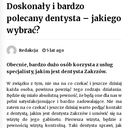
Doskonały i bardzo
Poczucie bezpieczeństwa a jasne zasady pracy.
Psychologiczne korzyści z cyfryzacji kadr
polecany dentysta – jakiego
4 miesiące ago
wybrać?
Customizacja wnętrza samochodu: Jak
zamontować radio 2DIN i uchwyty na kubki
dzięki drukowi 3D?
4 miesiące ago
Redakcja
5 lat ago
Piece do pizzy – jak wybrać między piecem na
Obecnie, bardzo dużo osób korzysta z usług
drewno, gaz i prąd
specjalisty, jakim jest dentysta Zakrzów.
8 miesięcy ago
W związku z tym, nie ma na co czekać i jeszcze dzisiaj
Oferta z pojazdami wyposażonymi w kontenery
każda osoba, powinna powziąć tego rodzaju działania.
– nowoczesne rozwiązanie dla logistyki
Będzie się miało absolutną pewność, że będą one dla nas w
9 miesięcy ago
pełni satysfakcjonujące i bardzo zadowalające. Nie ma
zatem na co czekać i jeszcze dzisiaj warto podjąć kontakt
z dentystą, jakim jest dentysta Zakrzów i umówić się na
Filtrowanie chłodziwa w procesach obróbki
skrawaniem – wpływ na żywotność narzędzi i
wizytę do jego gabinetu. Pierwsza wizyta, będzie z
jakość detali
pewnością wizytą kontrolną. Taki dentysta sprawi, jak