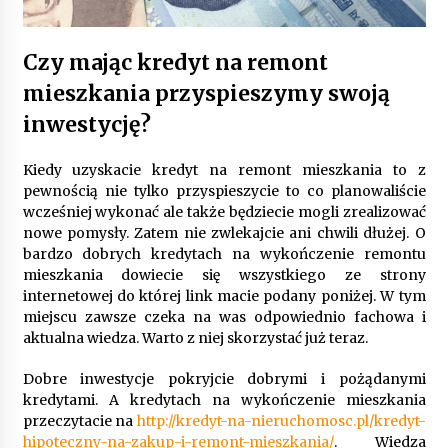
Gruntowa czy powietrzna pompa ciepła – co
Czy mając kredyt na remont
wybrać do ogrzewania domu?
mieszkania przyspieszymy swoją
1 rok ago
inwestycję?
Kiedy uzyskacie kredyt na remont mieszkania to z
pewnością nie tylko przyspieszycie to co planowaliście
wcześniej wykonać ale także będziecie mogli zrealizować
nowe pomysły. Zatem nie zwlekajcie ani chwili dłużej. O
bardzo dobrych kredytach na wykończenie remontu
mieszkania dowiecie się wszystkiego ze strony
internetowej do której link macie podany poniżej. W tym
miejscu zawsze czeka na was odpowiednio fachowa i
aktualna wiedza. Warto z niej skorzystać już teraz.
Dobre inwestycje pokryjcie dobrymi i pożądanymi
kredytami. A kredytach na wykończenie mieszkania
przeczytacie na
http://kredyt-na-nieruchomosc.pl/kredyt-
hipoteczny-na-zakup-i-remont-mieszkania/
. Wiedza