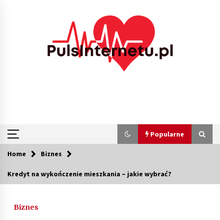
Skip
to
content
Popularne
Home
Biznes
Popularne
Kredyt na wykończenie mieszkania – jakie wybrać?
Kolejki i zadania w tle w laravel – jak
przyspieszyć aplikację
Biznes
1 miesiąc ago