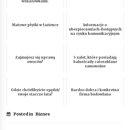
wskazówkami.
Matowe płytki w łazience
Informacje o
ubezpieczeniach dostępnych
na rynku komunikacyjnym
Zajmujesz się uprawą
5 zalet, które posiadają
owoców?
balustrady całoszklane
samonośne
Gdzie chcielibyście spędzić
Bardzo dobra i konkretna
swoje starcze lata?
firma budowlana
Posted in
Biznes