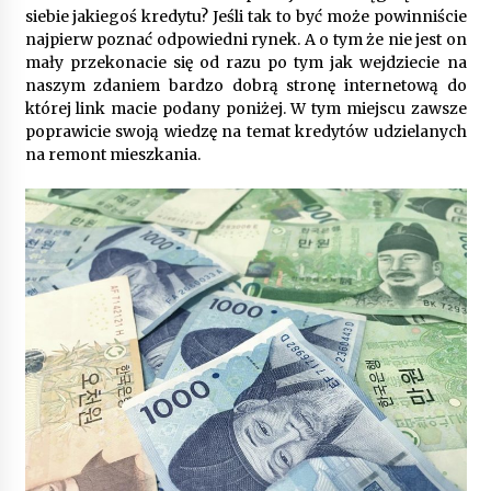
9 miesięcy ago
siebie jakiegoś kredytu? Jeśli tak to być może powinniście
najpierw poznać odpowiedni rynek. A o tym że nie jest on
Automatyzacja zbierania informacji zwrotnych
mały przekonacie się od razu po tym jak wejdziecie na
– oszczędność czasu dzięki recom system
naszym zdaniem bardzo dobrą stronę internetową do
9 miesięcy ago
której link macie podany poniżej. W tym miejscu zawsze
poprawicie swoją wiedzę na temat kredytów udzielanych
Startpolish w praktyce – jak szybko przyswajać
na remont mieszkania.
nowy język?
10 miesięcy ago
Zakopane: apartament z basenem dla
wymagających
10 miesięcy ago
Jak wybrać idealny stół do jadalni? poradnik
zakupowy
10 miesięcy ago
Nowoczesne rozwiązania opakowaniowe
dopasowane do potrzeb różnych branż
12 miesięcy ago