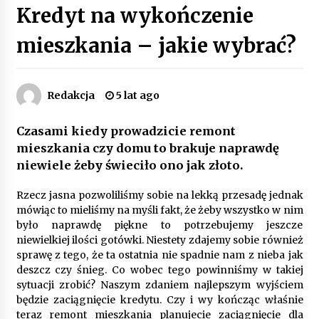
Kredyt na wykończenie
Poczucie bezpieczeństwa a jasne zasady pracy.
Psychologiczne korzyści z cyfryzacji kadr
mieszkania – jakie wybrać?
4 miesiące ago
Customizacja wnętrza samochodu: Jak
Redakcja
5 lat ago
zamontować radio 2DIN i uchwyty na kubki
dzięki drukowi 3D?
4 miesiące ago
Czasami kiedy prowadzicie remont
mieszkania czy domu to brakuje naprawdę
Piece do pizzy – jak wybrać między piecem na
niewiele żeby świeciło ono jak złoto.
drewno, gaz i prąd
8 miesięcy ago
Rzecz jasna pozwoliliśmy sobie na lekką przesadę jednak
mówiąc to mieliśmy na myśli fakt, że żeby wszystko w nim
Oferta z pojazdami wyposażonymi w kontenery
było naprawdę piękne to potrzebujemy jeszcze
– nowoczesne rozwiązanie dla logistyki
niewielkiej ilości gotówki. Niestety zdajemy sobie również
9 miesięcy ago
sprawę z tego, że ta ostatnia nie spadnie nam z nieba jak
deszcz czy śnieg. Co wobec tego powinniśmy w takiej
Filtrowanie chłodziwa w procesach obróbki
sytuacji zrobić? Naszym zdaniem najlepszym wyjściem
skrawaniem – wpływ na żywotność narzędzi i
będzie zaciągnięcie kredytu. Czy i wy kończąc właśnie
jakość detali
teraz remont mieszkania planujecie zaciągnięcie dla