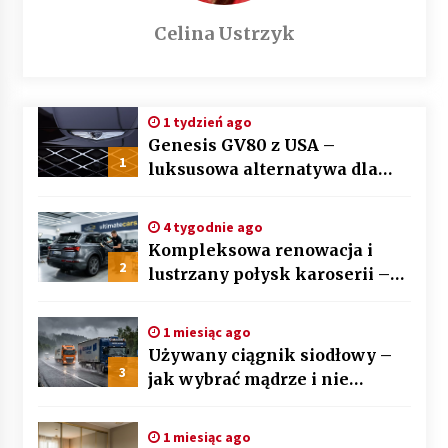
Celina Ustrzyk
1 tydzień ago
Genesis GV80 z USA –
1
luksusowa alternatywa dla
BMW X5 i Mercedesa GLE
4 tygodnie ago
Kompleksowa renowacja i
2
lustrzany połysk karoserii –
sztuka auto detailingu
1 miesiąc ago
Używany ciągnik siodłowy –
3
jak wybrać mądrze i nie
przepłacić? Przewodnik krok
po kroku
1 miesiąc ago