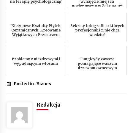
na terapię psychologiczną?
wynajęcie miejsca
noclegowego w Zakopane?
Nietypowe Kształty Płytek
Sekrety fotografii, o których
Ceramicznych: Kreowanie
profesjonaliści nie chcą
Wyjątkowych Przestrzeni
wiedzieć
Problemy z niezdrowymi i
Fungicydy zawsze
wypadającymi włosami
pomagające waszym
drzewom owocowym
Posted in
Biznes
Redakcja