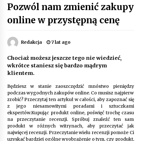
Pozwól nam zmienić zakupy
Poczucie bezpieczeństwa a jasne zasady pracy.
Psychologiczne korzyści z cyfryzacji kadr
online w przystępną cenę
4 miesiące ago
Customizacja wnętrza samochodu: Jak
Redakcja
7 lat ago
zamontować radio 2DIN i uchwyty na kubki
dzięki drukowi 3D?
4 miesiące ago
Chociaż możesz jeszcze tego nie wiedzieć,
wkrótce staniesz się bardzo mądrym
Piece do pizzy – jak wybrać między piecem na
klientem.
drewno, gaz i prąd
8 miesięcy ago
Będziesz w stanie zaoszczędzić mnóstwo pieniędzy
podczas wygodnych zakupów online. Co musisz najpierw
Oferta z pojazdami wyposażonymi w kontenery
zrobić? Przeczytaj ten artykuł w całości, aby zapoznać się
– nowoczesne rozwiązanie dla logistyki
z jego niesamowitymi poradami i sztuczkami
9 miesięcy ago
ekspertów.Kupując produkt online, poświęć trochę czasu
na przeczytanie recenzji. Spróbuj znaleźć ten sam
Filtrowanie chłodziwa w procesach obróbki
produkt w różnych witrynach, aby przeczytać jak
skrawaniem – wpływ na żywotność narzędzi i
najwięcej recenzji. Przeczytanie wielu recenzji pomoże Ci
jakość detali
uzyskać bardziej ogólne wyobrażenie o tym, czy produkt,