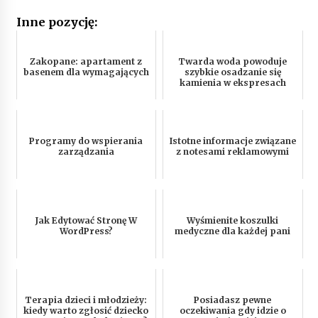
Inne pozycję:
Zakopane: apartament z
Twarda woda powoduje
basenem dla wymagających
szybkie osadzanie się
kamienia w ekspresach
Programy do wspierania
Istotne informacje związane
zarządzania
z notesami reklamowymi
Jak Edytować Stronę W
Wyśmienite koszulki
WordPress?
medyczne dla każdej pani
Terapia dzieci i młodzieży:
Posiadasz pewne
kiedy warto zgłosić dziecko
oczekiwania gdy idzie o