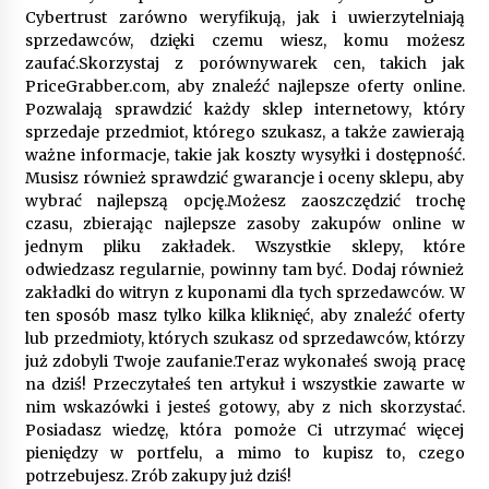
Cybertrust zarówno weryfikują, jak i uwierzytelniają
sprzedawców, dzięki czemu wiesz, komu możesz
zaufać.Skorzystaj z porównywarek cen, takich jak
PriceGrabber.com, aby znaleźć najlepsze oferty online.
Pozwalają sprawdzić każdy sklep internetowy, który
sprzedaje przedmiot, którego szukasz, a także zawierają
ważne informacje, takie jak koszty wysyłki i dostępność.
Musisz również sprawdzić gwarancje i oceny sklepu, aby
wybrać najlepszą opcję.Możesz zaoszczędzić trochę
czasu, zbierając najlepsze zasoby zakupów online w
jednym pliku zakładek. Wszystkie sklepy, które
odwiedzasz regularnie, powinny tam być. Dodaj również
zakładki do witryn z kuponami dla tych sprzedawców. W
ten sposób masz tylko kilka kliknięć, aby znaleźć oferty
lub przedmioty, których szukasz od sprzedawców, którzy
już zdobyli Twoje zaufanie.Teraz wykonałeś swoją pracę
na dziś! Przeczytałeś ten artykuł i wszystkie zawarte w
nim wskazówki i jesteś gotowy, aby z nich skorzystać.
Posiadasz wiedzę, która pomoże Ci utrzymać więcej
pieniędzy w portfelu, a mimo to kupisz to, czego
potrzebujesz. Zrób zakupy już dziś!