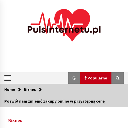
Skip
to
content
Popularne
Home
Biznes
Popularne
Pozwól nam zmienić zakupy online w przystępną cenę
Kolejki i zadania w tle w laravel – jak
przyspieszyć aplikację
Biznes
2 miesiące ago