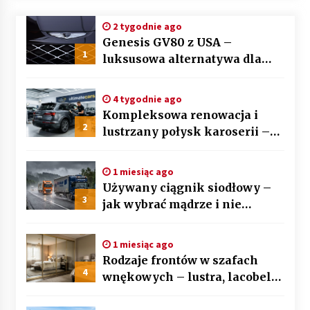
2 tygodnie ago
Genesis GV80 z USA –
1
luksusowa alternatywa dla
BMW X5 i Mercedesa GLE
4 tygodnie ago
Kompleksowa renowacja i
2
lustrzany połysk karoserii –
sztuka auto detailingu
1 miesiąc ago
Używany ciągnik siodłowy –
3
jak wybrać mądrze i nie
przepłacić? Przewodnik krok
po kroku
1 miesiąc ago
Rodzaje frontów w szafach
4
wnękowych – lustra, lacobel
czy płyta laminowana?