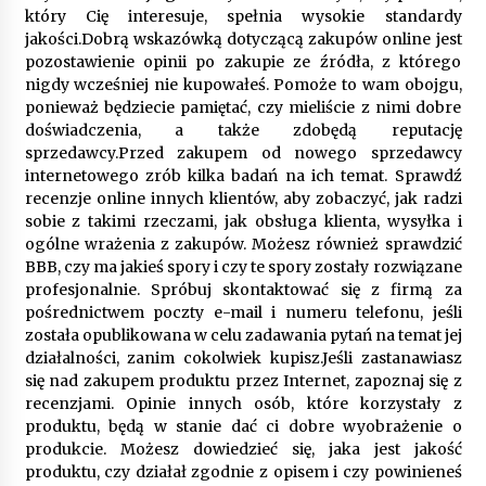
9 miesięcy ago
który Cię interesuje, spełnia wysokie standardy
jakości.Dobrą wskazówką dotyczącą zakupów online jest
Automatyzacja zbierania informacji zwrotnych
pozostawienie opinii po zakupie ze źródła, z którego
– oszczędność czasu dzięki recom system
nigdy wcześniej nie kupowałeś. Pomoże to wam obojgu,
9 miesięcy ago
ponieważ będziecie pamiętać, czy mieliście z nimi dobre
doświadczenia, a także zdobędą reputację
Startpolish w praktyce – jak szybko przyswajać
sprzedawcy.Przed zakupem od nowego sprzedawcy
nowy język?
internetowego zrób kilka badań na ich temat. Sprawdź
10 miesięcy ago
recenzje online innych klientów, aby zobaczyć, jak radzi
sobie z takimi rzeczami, jak obsługa klienta, wysyłka i
ogólne wrażenia z zakupów. Możesz również sprawdzić
Zakopane: apartament z basenem dla
wymagających
BBB, czy ma jakieś spory i czy te spory zostały rozwiązane
10 miesięcy ago
profesjonalnie. Spróbuj skontaktować się z firmą za
pośrednictwem poczty e-mail i numeru telefonu, jeśli
została opublikowana w celu zadawania pytań na temat jej
Jak wybrać idealny stół do jadalni? poradnik
działalności, zanim cokolwiek kupisz.Jeśli zastanawiasz
zakupowy
się nad zakupem produktu przez Internet, zapoznaj się z
10 miesięcy ago
recenzjami. Opinie innych osób, które korzystały z
produktu, będą w stanie dać ci dobre wyobrażenie o
Nowoczesne rozwiązania opakowaniowe
produkcie. Możesz dowiedzieć się, jaka jest jakość
dopasowane do potrzeb różnych branż
produktu, czy działał zgodnie z opisem i czy powinieneś
12 miesięcy ago