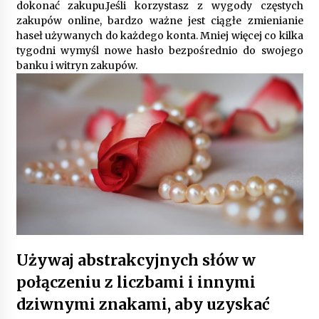
dokonać zakupu.Jeśli korzystasz z wygody częstych
zakupów online, bardzo ważne jest ciągłe zmienianie
haseł używanych do każdego konta. Mniej więcej co kilka
Gruntowa czy powietrzna pompa ciepła – co
wybrać do ogrzewania domu?
tygodni wymyśl nowe hasło bezpośrednio do swojego
1 rok ago
banku i witryn zakupów.
Używaj abstrakcyjnych słów w
połączeniu z liczbami i innymi
dziwnymi znakami, aby uzyskać