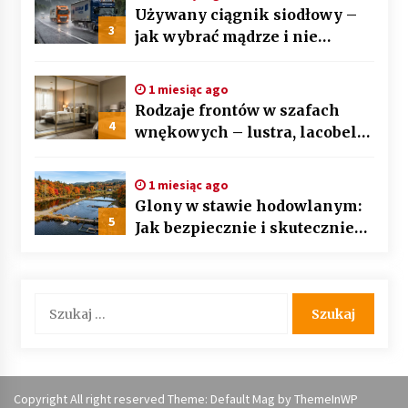
Używany ciągnik siodłowy –
3
jak wybrać mądrze i nie
przepłacić? Przewodnik krok
po kroku
1 miesiąc ago
Rodzaje frontów w szafach
4
wnękowych – lustra, lacobel
czy płyta laminowana?
1 miesiąc ago
Glony w stawie hodowlanym:
5
Jak bezpiecznie i skutecznie
przywrócić biologiczną
równowagę ekosystemu?
Szukaj:
Copyright All right reserved Theme: Default Mag by
ThemeInWP