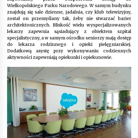
9 miesięcy ago
Wielkopolskiego Parku Narodowego. W samym budynku
znajdują się sale dzienne, jadalnia, czy klub telewizyjny,
Automatyzacja zbierania informacji zwrotnych
został on przemyślany tak, żeby nie stwarzać barier
– oszczędność czasu dzięki recom system
architektonicznych. Bliskość wielu wyspecjalizowanych
9 miesięcy ago
lekarzy zapewnia sąsiadujący z obiektem szpital
specjalistyczny, a w samym ośrodku seniorzy mają dostęp
Startpolish w praktyce – jak szybko przyswajać
do lekarza rodzinnego i opieki pielęgniarskiej.
nowy język?
Dodatkową asystę przy wykonywaniu codziennych
10 miesięcy ago
aktywności zapewniają opiekunki i opiekunowie.
Zakopane: apartament z basenem dla
wymagających
10 miesięcy ago
Jak wybrać idealny stół do jadalni? poradnik
zakupowy
10 miesięcy ago
Nowoczesne rozwiązania opakowaniowe
dopasowane do potrzeb różnych branż
12 miesięcy ago