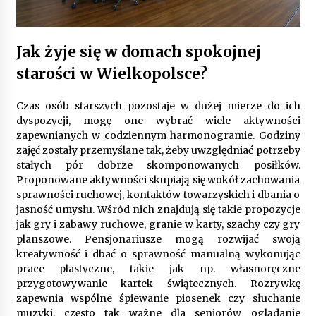
Gruntowa czy powietrzna pompa ciepła – co
wybrać do ogrzewania domu?
Jak żyje się w domach spokojnej
1 rok ago
starości w Wielkopolsce?
Czas osób starszych pozostaje w dużej mierze do ich
dyspozycji, mogę one wybrać wiele aktywności
zapewnianych w codziennym harmonogramie. Godziny
zajęć zostały przemyślane tak, żeby uwzględniać potrzeby
stałych pór dobrze skomponowanych posiłków.
Proponowane aktywności skupiają się wokół zachowania
sprawności ruchowej, kontaktów towarzyskich i dbania o
jasność umysłu. Wśród nich znajdują się takie propozycje
jak gry i zabawy ruchowe, granie w karty, szachy czy gry
planszowe. Pensjonariusze mogą rozwijać swoją
kreatywność i dbać o sprawność manualną wykonując
prace plastyczne, takie jak np. własnoręczne
przygotowywanie kartek świątecznych. Rozrywkę
zapewnia wspólne śpiewanie piosenek czy słuchanie
muzyki, często tak ważne dla seniorów oglądanie