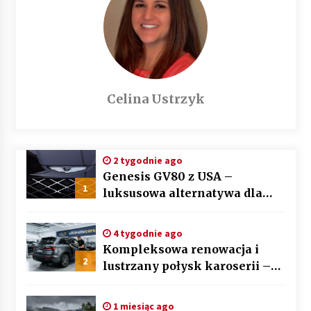
Celina Ustrzyk
2 tygodnie ago
Genesis GV80 z USA –
1
luksusowa alternatywa dla
BMW X5 i Mercedesa GLE
4 tygodnie ago
Kompleksowa renowacja i
2
lustrzany połysk karoserii –
sztuka auto detailingu
1 miesiąc ago