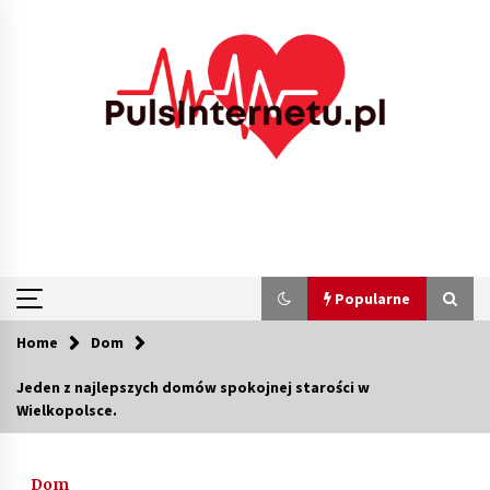
Skip
to
content
Popularne
Home
Dom
Popularne
Jeden z najlepszych domów spokojnej starości w
Wielkopolsce.
Kolejki i zadania w tle w laravel – jak
przyspieszyć aplikację
2 miesiące ago
Dom