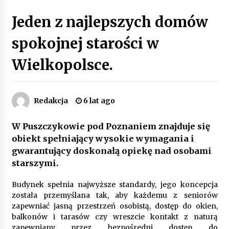
Poczucie bezpieczeństwa a jasne zasady pracy.
Jeden z najlepszych domów
Psychologiczne korzyści z cyfryzacji kadr
4 miesiące ago
spokojnej starości w
Wielkopolsce.
Customizacja wnętrza samochodu: Jak
zamontować radio 2DIN i uchwyty na kubki
dzięki drukowi 3D?
4 miesiące ago
Redakcja
6 lat ago
Piece do pizzy – jak wybrać między piecem na
drewno, gaz i prąd
W Puszczykowie pod Poznaniem znajduje się
8 miesięcy ago
obiekt spełniający wysokie wymagania i
gwarantujący doskonałą opiekę nad osobami
Oferta z pojazdami wyposażonymi w kontenery
starszymi.
– nowoczesne rozwiązanie dla logistyki
9 miesięcy ago
Budynek spełnia najwyższe standardy, jego koncepcja
została przemyślana tak, aby każdemu z seniorów
Filtrowanie chłodziwa w procesach obróbki
zapewniać jasną przestrzeń osobistą, dostęp do okien,
skrawaniem – wpływ na żywotność narzędzi i
balkonów i tarasów czy wreszcie kontakt z naturą
jakość detali
zapewniany przez bezpośredni dostęp do