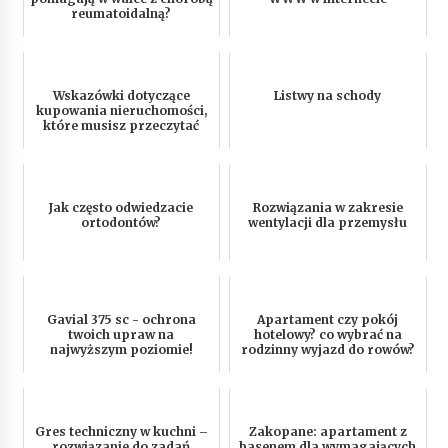
reumatoidalną?
Wskazówki dotyczące
Listwy na schody
kupowania nieruchomości,
które musisz przeczytać
Jak często odwiedzacie
Rozwiązania w zakresie
ortodontów?
wentylacji dla przemysłu
Gavial 375 sc - ochrona
Apartament czy pokój
twoich upraw na
hotelowy? co wybrać na
najwyższym poziomie!
rodzinny wyjazd do rowów?
Gres techniczny w kuchni –
Zakopane: apartament z
rozwiązanie do zadań
basenem dla wymagających