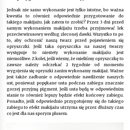
9 miesięcy ago
Jednak nie samo wykonanie jest tylko istotne, bo ważna
Automatyzacja zbierania informacji zwrotnych
kwestia to również odpowiednie przygotowanie do
– oszczędność czasu dzięki recom system
takiego makijażu. Jak zatem to zrobić? Przez 3 dni przed
9 miesięcy ago
samym wykonaniem makijażu trzeba przyjmować lek
przeciwwirusowy według zleconej dawki. Wszystko to po
Startpolish w praktyce – jak szybko przyswajać
to, aby ochronić naszą twarz przed pojawieniem się
nowy język?
opryszczki. Jeśli taka opryszczka na naszej twarzy
10 miesięcy ago
występuje to niestety wykonanie makijażu jest
niemożliwe. Z kolei, jeśli wiemy, że mieliśmy opryszczkę to
zawsze należy odczekać 2 tygodnie od momentu
Zakopane: apartament z basenem dla
wymagających
wygojenia się opryszki zanim wykonamy makijaż. Ważne
10 miesięcy ago
jest także zadbanie o odpowiednie nawilżenie naszych
ust, ponieważ popękane usta podczas zabiegu znacznie
gorzej przyjmą pigment. Jeśli usta będą w odpowiednim
Jak wybrać idealny stół do jadalni? poradnik
stanie to również lepszy będzie efekt końcowy zabiegu.
zakupowy
Ponadto, jeśli odpowiednio przygotujemy się do takiego
10 miesięcy ago
zabiegu to efekt makijażu utrzyma się przez dłuższy czas
co jest dla nas sporym plusem.
Nowoczesne rozwiązania opakowaniowe
dopasowane do potrzeb różnych branż
12 miesięcy ago