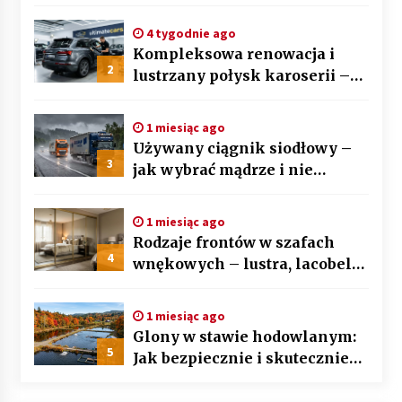
BMW X5 i Mercedesa GLE
4 tygodnie ago
Kompleksowa renowacja i
2
lustrzany połysk karoserii –
sztuka auto detailingu
1 miesiąc ago
Używany ciągnik siodłowy –
3
jak wybrać mądrze i nie
przepłacić? Przewodnik krok
po kroku
1 miesiąc ago
Rodzaje frontów w szafach
4
wnękowych – lustra, lacobel
czy płyta laminowana?
1 miesiąc ago
Glony w stawie hodowlanym:
5
Jak bezpiecznie i skutecznie
przywrócić biologiczną
równowagę ekosystemu?