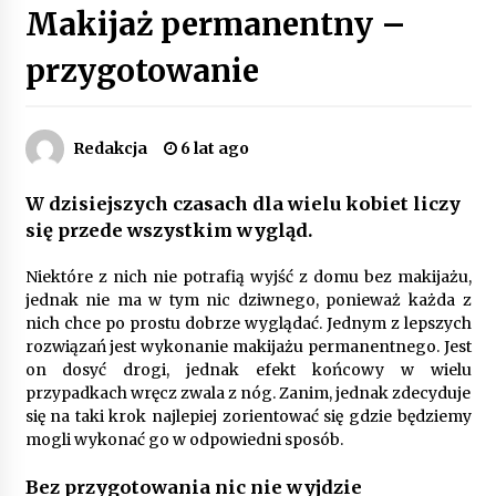
Makijaż permanentny –
Poczucie bezpieczeństwa a jasne zasady pracy.
Psychologiczne korzyści z cyfryzacji kadr
przygotowanie
4 miesiące ago
Customizacja wnętrza samochodu: Jak
Redakcja
6 lat ago
zamontować radio 2DIN i uchwyty na kubki
dzięki drukowi 3D?
4 miesiące ago
W dzisiejszych czasach dla wielu kobiet liczy
się przede wszystkim wygląd.
Piece do pizzy – jak wybrać między piecem na
drewno, gaz i prąd
Niektóre z nich nie potrafią wyjść z domu bez makijażu,
8 miesięcy ago
jednak nie ma w tym nic dziwnego, ponieważ każda z
nich chce po prostu dobrze wyglądać. Jednym z lepszych
Oferta z pojazdami wyposażonymi w kontenery
rozwiązań jest wykonanie makijażu permanentnego. Jest
– nowoczesne rozwiązanie dla logistyki
on dosyć drogi, jednak efekt końcowy w wielu
9 miesięcy ago
przypadkach wręcz zwala z nóg. Zanim, jednak zdecyduje
się na taki krok najlepiej zorientować się gdzie będziemy
mogli wykonać go w odpowiedni sposób.
Filtrowanie chłodziwa w procesach obróbki
skrawaniem – wpływ na żywotność narzędzi i
jakość detali
Bez przygotowania nic nie wyjdzie