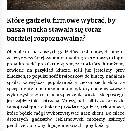
Gruntowa czy powietrzna pompa ciepła – co
Które gadżetu firmowe wybrać, by
wybrać do ogrzewania domu?
1 rok ago
nasza marka stawała się coraz
bardziej rozpoznawalna?
Obecnie do najtańszych gadżetów reklamowych można
zaliczyć wcześniej wspomniany długopis z naszym logo,
ponadto nadal popularne są smycze na których możemy
zawiesić na przykład klucze. Jeśli już jesteśmy przy
kluczach, to popularność breloczków do kluczy nadal nie
spada. Największa popularnością cieszą się breloki ze
specjalnym zamiennikiem monety, który możemy zawsze
wykorzystać w celu odbezpieczenia wózka sklepowego
jeśli zajdzie taka potrzeba. Notesy, notatniki czy karteczki
samoprzylepne to kolejne przydatne gadżety reklamowe,
które będzie mógł wykorzystywać nasz klient. Do nieco
droższych gadżetów reklamowych możemy zaliczyć
pendrive’y o różnych pojemnościach i prędkością.