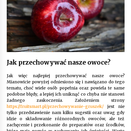
Gruntowa czy powietrzna pompa ciepła – co
wybrać do ogrzewania domu?
1 rok ago
Jak przechowywać nasze owoce?
Jak więc najlepiej przechowywać nasze owoce?
Mianowicie powyżej odniesiono się i nawiązano do tego
tematu, choć wiele osób popełnia oraz powiela te same
podobne błędy, a lepiej ich uniknąć co chyba nie stanowi
żadnego zaskoczenia. Założeniem strony
https://fruitsmart.pl/przechowywanie-gruszek/
jest nie
tylko przedstawienie nam kilku sugestii oraz uwag gdy
idzie o składowanie różnorodnych owoców, ale też
zachęcenie i przekonanie do preparatów oraz środków,