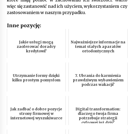
które mają pomóc w zachowaniu ich świeżości. Warto
więc się zastanowić nad ich użyciem, wykorzystaniem czy
zastosowaniem w naszym przypadku.
Inne pozycję:
Jakie usługi mogą
Najważniejsze informacje na
zaoferować doradcy
temat stałych aparatów
kredytowi?
ortodontycznych
Utrzymanie formy dzięki
7. Ubrania do karmienia
kilku prostym pomysłom
prawdziwym wybawieniem
podczas wakacji?
Jak zadbać o dobre pozycje
Digital transformation:
strony firmowej w
dlaczego twoja firma
internetowej wyszukiwarce
potrzebuje strategii
cyfrowej już dziś?