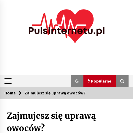
Skip
to
content
Popularne
Home
Zajmujesz się uprawą owoców?
Popularne
Zajmujesz się uprawą
Kolejki i zadania w tle w laravel – jak
przyspieszyć aplikację
owoców?
1 miesiąc ago