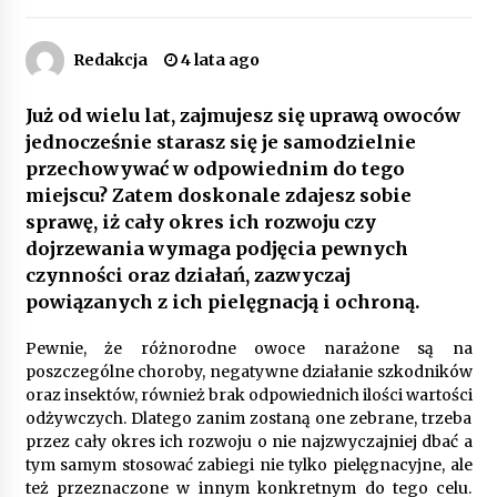
Poczucie bezpieczeństwa a jasne zasady pracy.
Psychologiczne korzyści z cyfryzacji kadr
Redakcja
4 lata ago
4 miesiące ago
Już od wielu lat, zajmujesz się uprawą owoców
Customizacja wnętrza samochodu: Jak
jednocześnie starasz się je samodzielnie
zamontować radio 2DIN i uchwyty na kubki
przechowywać w odpowiednim do tego
dzięki drukowi 3D?
4 miesiące ago
miejscu? Zatem doskonale zdajesz sobie
sprawę, iż cały okres ich rozwoju czy
Piece do pizzy – jak wybrać między piecem na
dojrzewania wymaga podjęcia pewnych
drewno, gaz i prąd
czynności oraz działań, zazwyczaj
8 miesięcy ago
powiązanych z ich pielęgnacją i ochroną.
Oferta z pojazdami wyposażonymi w kontenery
Pewnie, że różnorodne owoce narażone są na
– nowoczesne rozwiązanie dla logistyki
poszczególne choroby, negatywne działanie szkodników
9 miesięcy ago
oraz insektów, również brak odpowiednich ilości wartości
odżywczych. Dlatego zanim zostaną one zebrane, trzeba
przez cały okres ich rozwoju o nie najzwyczajniej dbać a
Filtrowanie chłodziwa w procesach obróbki
skrawaniem – wpływ na żywotność narzędzi i
tym samym stosować zabiegi nie tylko pielęgnacyjne, ale
jakość detali
też przeznaczone w innym konkretnym do tego celu.