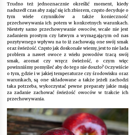
9 miesięcy ago
Trudno też jednoznacznie określić moment, kiedy
nadszedł czas aby zająć się ich zbiorem, często decyduje o
Automatyzacja zbierania informacji zwrotnych
tym wiele czynników a także konieczność
– oszczędność czasu dzięki recom system
przechowywania ich potem w konkretnych warunkach.
9 miesięcy ago
Niestety samo przechowywanie owoców, wcale nie jest
zadaniem prostym czy łatwym a wymagającym od nas
Startpolish w praktyce – jak szybko przyswajać
pozytywnego wpływu na to iż zachowają one swój smak
nowy język?
oraz świeżość. Często jak doskonale wiemy, jest to nie lada
10 miesięcy ago
problem a nawet owoce z wielu powodów tracą swój
smak, aromat czy wręcz świeżość, o czym więc
powinniśmy pomyśleć aby do tego nie doszło? Oczywiście
Zakopane: apartament z basenem dla
wymagających
o tym, gdzie i w jakiej temperaturze czy środowisku oraz
10 miesięcy ago
warunkach, są one składowane a także jeżeli zachodzi
taka potrzeba, wykorzystać pewne preparaty jakie mają
za zadanie zachować świeżość owoców w trakcie ich
Jak wybrać idealny stół do jadalni? poradnik
przechowywania.
zakupowy
10 miesięcy ago
Nowoczesne rozwiązania opakowaniowe
dopasowane do potrzeb różnych branż
12 miesięcy ago