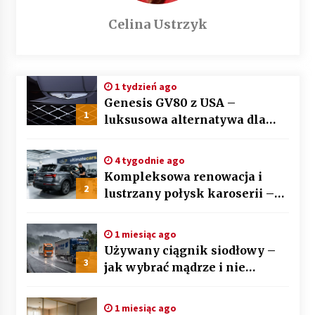
Celina Ustrzyk
1 tydzień ago
Genesis GV80 z USA –
1
luksusowa alternatywa dla
BMW X5 i Mercedesa GLE
4 tygodnie ago
Kompleksowa renowacja i
2
lustrzany połysk karoserii –
sztuka auto detailingu
1 miesiąc ago
Używany ciągnik siodłowy –
3
jak wybrać mądrze i nie
przepłacić? Przewodnik krok
po kroku
1 miesiąc ago