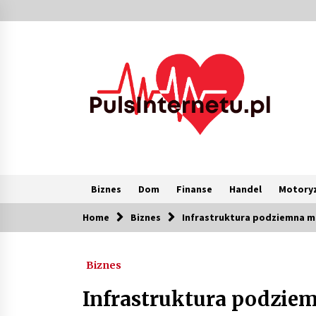
Skip
to
content
Biznes
Dom
Finanse
Handel
Motoryz
Home
Biznes
Infrastruktura podziemna m
Popularne
Biznes
Kolejki i zadania w tle w laravel –
jak przyspieszyć aplikację
Infrastruktura podzie
2 miesiące ago