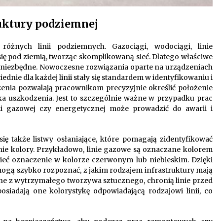
ruktury podziemnej
óżnych linii podziemnych. Gazociągi, wodociągi, linie
ię pod ziemią, tworząc skomplikowaną sieć. Dlatego właściwe
jest niezbędne. Nowoczesne rozwiązania oparte na urządzeniach
ie dla każdej linii stały się standardem w identyfikowaniu i
zenia pozwalają pracownikom precyzyjnie określić położenie
yka uszkodzenia. Jest to szczególnie ważne w przypadku prac
ii gazowej czy energetycznej może prowadzić do awarii i
ę także listwy osłaniające, które pomagają zidentyfikować
dnie kolory. Przykładowo, linie gazowe są oznaczane kolorem
ieć oznaczenie w kolorze czerwonym lub niebieskim. Dzięki
gą szybko rozpoznać, z jakim rodzajem infrastruktury mają
ne z wytrzymałego tworzywa sztucznego, chronią linie przed
iadają one kolorystykę odpowiadającą rodzajowi linii, co