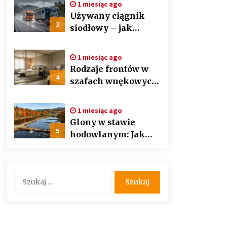
1 miesiąc ago
auto detailingu
Używany ciągnik
3
siodłowy – jak
wybrać mądrze i nie
przepłacić?
1 miesiąc ago
Przewodnik krok po
Rodzaje frontów w
kroku
4
szafach wnękowych
– lustra, lacobel czy
płyta laminowana?
1 miesiąc ago
Glony w stawie
5
hodowlanym: Jak
bezpiecznie i
skutecznie
przywrócić
Szukaj:
biologiczną
równowagę
ekosystemu?