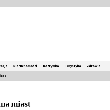
acja
Nieruchomości
Rozrywka
Turystyka
Zdrowie
iast
Poczucie bezpieczeństwa a jasne
zasady pracy. Psychologiczne
korzyści z cyfryzacji kadr
mna miast
4 miesiące ago