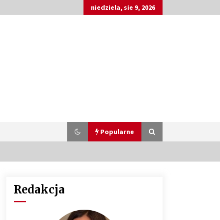
niedziela, sie 9, 2026
Popularne
Redakcja
Customizacja wnętrza samochodu:
Jak zamontować radio 2DIN i
uchwyty na kubki dzięki drukowi
3D?
4 miesiące ago