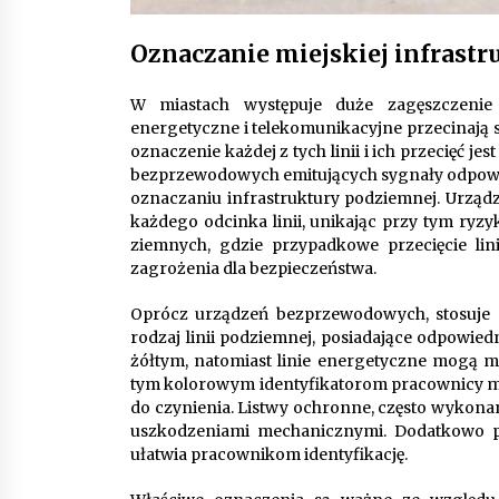
Oznaczanie miejskiej infrast
W miastach występuje duże zagęszczenie r
energetyczne i telekomunikacyjne przecinają s
oznaczenie każdej z tych linii i ich przecięć 
bezprzewodowych emitujących sygnały odpowiedn
oznaczaniu infrastruktury podziemnej. Urząd
każdego odcinka linii, unikając przy tym ryz
ziemnych, gdzie przypadkowe przecięcie lin
zagrożenia dla bezpieczeństwa.
Oprócz urządzeń bezprzewodowych, stosuje si
rodzaj linii podziemnej, posiadające odpowie
żółtym, natomiast linie energetyczne mogą m
tym kolorowym identyfikatorom pracownicy mo
do czynienia. Listwy ochronne, często wykona
uszkodzeniami mechanicznymi. Dodatkowo pos
ułatwia pracownikom identyfikację.