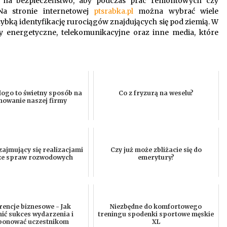
 na bezpieczeństwo, aby podczas prac remontowych czy
Na stronie internetowej
ptsrabka.pl
można wybrać wiele
bką identyfikację rurociągów znajdujących się pod ziemią. W
y energetyczne, telekomunikacyjne oraz inne media, które
logo to świetny sposób na
Co z fryzurą na weselu?
owanie naszej firmy
zajmujący się realizacjami
Czy już może zbliżacie się do
ze spraw rozwodowych
emerytury?
rencje biznesowe - Jak
Niezbędne do komfortowego
ić sukces wydarzenia i
treningu spodenki sportowe męskie
ponować uczestnikom
XL