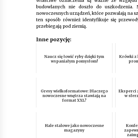
Właściwe oznaczenia są ważne ze względu
budowlanych nie doszło do uszkodzenia. 
nowoczesnych urządzeń, które pozwalają na szy
ten sposób również identyfikuje się przewod
przebiegają pod ziemią.
Inne pozycję:
Naucz się łowić ryby dzięki tym
Krówki z 
wspaniałym pomysłom!
prom
Gresy wielkoformatowe: Dlaczego
Eksperci 
nowoczesne wnętrza stawiają na
w sfer
format XXL?
Hale stalowe jako nowoczesne
Konfe
magazyny
zapewn
zaim