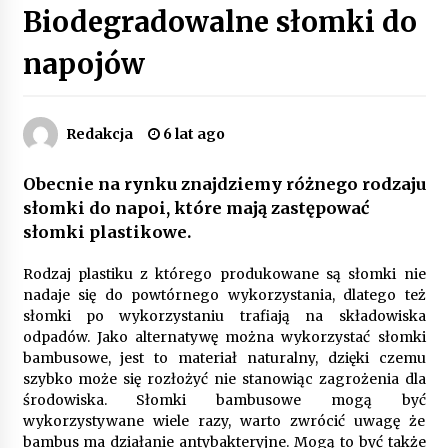
Biodegradowalne słomki do
Poczucie bezpieczeństwa a jasne zasady pracy.
Psychologiczne korzyści z cyfryzacji kadr
napojów
4 miesiące ago
Customizacja wnętrza samochodu: Jak
Redakcja
6 lat ago
zamontować radio 2DIN i uchwyty na kubki
dzięki drukowi 3D?
4 miesiące ago
Obecnie na rynku znajdziemy różnego rodzaju
słomki do napoi, które mają zastępować
Piece do pizzy – jak wybrać między piecem na
słomki plastikowe.
drewno, gaz i prąd
8 miesięcy ago
Rodzaj plastiku z którego produkowane są słomki nie
nadaje się do powtórnego wykorzystania, dlatego też
Oferta z pojazdami wyposażonymi w kontenery
słomki po wykorzystaniu trafiają na składowiska
– nowoczesne rozwiązanie dla logistyki
odpadów. Jako alternatywę można wykorzystać słomki
9 miesięcy ago
bambusowe, jest to materiał naturalny, dzięki czemu
szybko może się rozłożyć nie stanowiąc zagrożenia dla
Filtrowanie chłodziwa w procesach obróbki
środowiska. Słomki bambusowe mogą być
skrawaniem – wpływ na żywotność narzędzi i
wykorzystywane wiele razy, warto zwrócić uwagę że
jakość detali
bambus ma działanie antybakteryjne. Mogą to być także