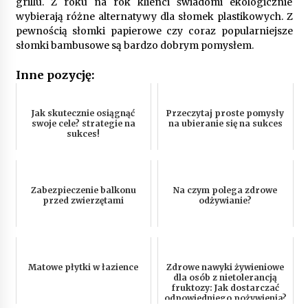
grillu. Z roku na rok klienci świadomi ekologicznie
wybierają różne alternatywy dla słomek plastikowych. Z
pewnością słomki papierowe czy coraz popularniejsze
słomki bambusowe są bardzo dobrym pomysłem.
Inne pozycję:
Jak skutecznie osiągnąć
Przeczytaj proste pomysły
swoje cele? strategie na
na ubieranie się na sukces
sukces!
Zabezpieczenie balkonu
Na czym polega zdrowe
przed zwierzętami
odżywianie?
Matowe płytki w łazience
Zdrowe nawyki żywieniowe
dla osób z nietolerancją
fruktozy: Jak dostarczać
odpowiedniego pożywienia?