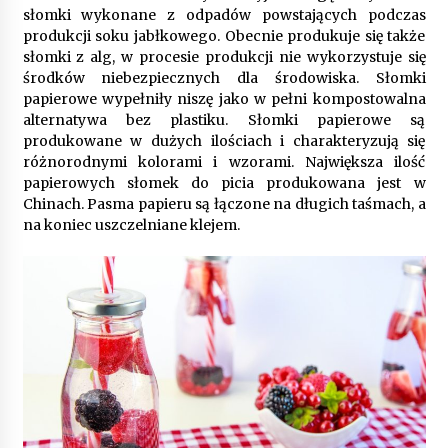
9 miesięcy ago
słomki wykonane z odpadów powstających podczas
produkcji soku jabłkowego. Obecnie produkuje się także
Automatyzacja zbierania informacji zwrotnych
słomki z alg, w procesie produkcji nie wykorzystuje się
– oszczędność czasu dzięki recom system
środków niebezpiecznych dla środowiska. Słomki
9 miesięcy ago
papierowe wypełniły niszę jako w pełni kompostowalna
alternatywa bez plastiku. Słomki papierowe są
Startpolish w praktyce – jak szybko przyswajać
produkowane w dużych ilościach i charakteryzują się
nowy język?
różnorodnymi kolorami i wzorami. Największa ilość
10 miesięcy ago
papierowych słomek do picia produkowana jest w
Chinach. Pasma papieru są łączone na długich taśmach, a
na koniec uszczelniane klejem.
Zakopane: apartament z basenem dla
wymagających
10 miesięcy ago
Jak wybrać idealny stół do jadalni? poradnik
zakupowy
10 miesięcy ago
Nowoczesne rozwiązania opakowaniowe
dopasowane do potrzeb różnych branż
12 miesięcy ago