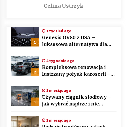
Celina Ustrzyk
1 tydzień ago
Genesis GV80 z USA –
1
luksusowa alternatywa dla
BMW X5 i Mercedesa GLE
4 tygodnie ago
Kompleksowa renowacja i
2
lustrzany połysk karoserii –
sztuka auto detailingu
1 miesiąc ago
Używany ciągnik siodłowy –
3
jak wybrać mądrze i nie
przepłacić? Przewodnik krok
po kroku
1 miesiąc ago
Rodzaje frontów w szafach