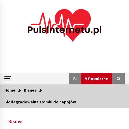
Skip
to
content
Popularne
Home
Biznes
Popularne
Biodegradowalne słomki do napojów
Kolejki i zadania w tle w laravel – jak
przyspieszyć aplikację
Biznes
1 miesiąc ago