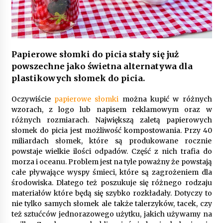
Gruntowa czy powietrzna pompa ciepła – co
wybrać do ogrzewania domu?
1 rok ago
Papierowe słomki do picia stały się już
powszechne jako świetna alternatywa dla
plastikowych słomek do picia.
Oczywiście
papierowe słomki
można kupić w różnych
wzorach, z logo lub napisem reklamowym oraz w
różnych rozmiarach. Największą zaletą papierowych
słomek do picia jest możliwość kompostowania. Przy 40
miliardach słomek, które są produkowane rocznie
powstaje wielkie ilości odpadów. Część z nich trafia do
morza i oceanu. Problem jest na tyle poważny że powstają
całe pływające wyspy śmieci, które są zagrożeniem dla
środowiska. Dlatego też poszukuje się różnego rodzaju
materiałów które będą się szybko rozkładały. Dotyczy to
nie tylko samych słomek ale także talerzyków, tacek, czy
też sztućców jednorazowego użytku, jakich używamy na