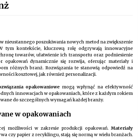
nż
Oferta z pojazdami wyposażonymi w
kontenery – nowoczesne
rozwiązanie dla logistyki
9 miesięcy ago
i
Startpolish w praktyce – jak szybko
w nieustannego poszukiwania nowych metod na zwiększenie
przyswajać nowy język?
 W tym kontekście, kluczową rolę odgrywają innowacyjne
10 miesięcy ago
ronę towarów, ułatwienie ich transportu oraz podniesienie
 opakowań dynamicznie się rozwija, oferując materiały i
Nowoczesne rozwiązania
om różnych branż. Rozwiązania te stanowią odpowiedź na
opakowaniowe dopasowane do
ności kosztowej, jak również personalizacji.
potrzeb różnych branż
12 miesięcy ago
ozwiązania opakowaniowe
mogą wpłynąć na efektywność
odnych innowacjach w opakowaniach, które z każdym rokiem
osowane do szczególnych wymagań każdej branży.
wane w opakowaniach
cej możliwości w zakresie produkcji opakowań.
Materiały
wa czy papier z recyklingu, stają się normą w wielu branżach.