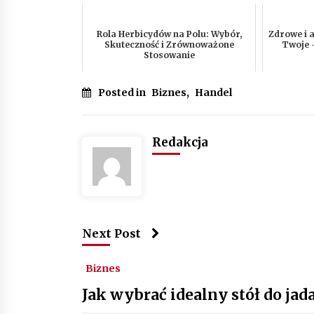
Rola Herbicydów na Polu: Wybór,
Zdrowe i 
Skuteczność i Zrównoważone
Twoje 
Stosowanie
Posted in
Biznes
,
Handel
Redakcja
Next Post
Biznes
Jak wybrać idealny stół do ja