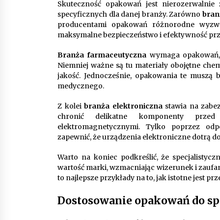
Skuteczność opakowań jest nierozerwalnie
specyficznych dla danej branży. Zarówno
bran
producentami opakowań różnorodne wyzwan
maksymalne bezpieczeństwo i efektywność p
Branża farmaceutyczna
wymaga opakowań, 
Niemniej ważne są tu materiały obojętne chemi
jakość. Jednocześnie, opakowania te muszą b
medycznego.
Z kolei
branża elektroniczna
stawia na zabe
chronić delikatne komponenty przed
elektromagnetycznymi. Tylko poprzez od
zapewnić, że urządzenia elektroniczne dotrą d
Warto na koniec podkreślić, że specjalistyc
wartość marki, wzmacniając wizerunek i zaufan
to najlepsze przykłady na to, jak istotne jest p
Dostosowanie opakowań do sp