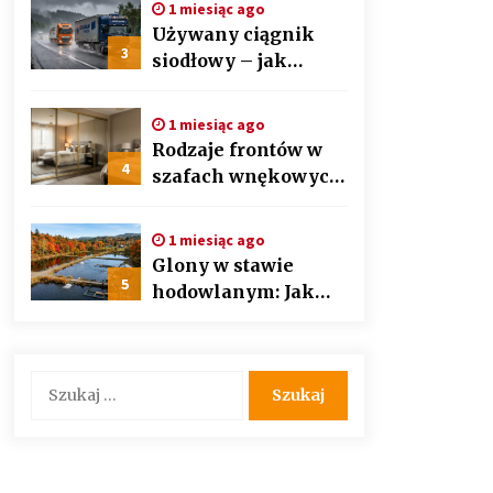
1 miesiąc ago
auto detailingu
Używany ciągnik
3
siodłowy – jak
wybrać mądrze i nie
przepłacić?
1 miesiąc ago
Przewodnik krok po
Rodzaje frontów w
kroku
4
szafach wnękowych
– lustra, lacobel czy
płyta laminowana?
1 miesiąc ago
Glony w stawie
5
hodowlanym: Jak
bezpiecznie i
skutecznie
przywrócić
Szukaj:
biologiczną
równowagę
ekosystemu?