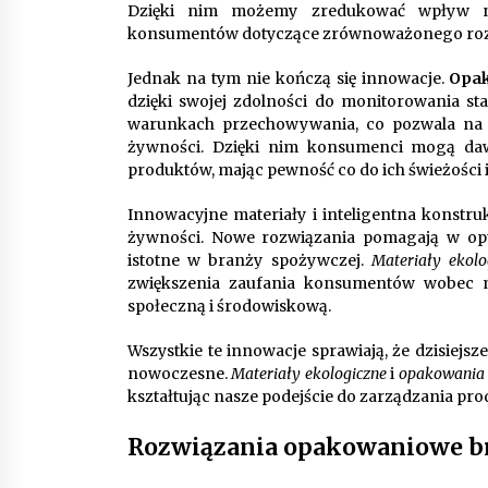
Dzięki nim możemy zredukować wpływ na
konsumentów dotyczące zrównoważonego roz
Jednak na tym nie kończą się innowacje.
Opak
dzięki swojej zdolności do monitorowania s
warunkach przechowywania, co pozwala na l
żywności. Dzięki nim konsumenci mogą daw
produktów, mając pewność co do ich świeżości i
Innowacyjne materiały i inteligentna konstr
żywności. Nowe rozwiązania pomagają w op
istotne w branży spożywczej.
Materiały ekolo
zwiększenia zaufania konsumentów wobec mar
społeczną i środowiskową.
Wszystkie te innowacje sprawiają, że dzisiejsz
nowoczesne.
Materiały ekologiczne
i
opakowania i
kształtując nasze podejście do zarządzania pr
Rozwiązania opakowaniowe b