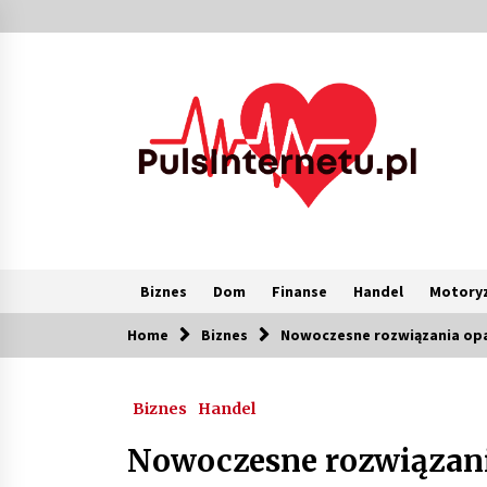
Skip
to
content
Biznes
Dom
Finanse
Handel
Motoryz
Home
Biznes
Nowoczesne rozwiązania op
Popularne
Biznes
Handel
Kolejki i zadania w tle w laravel –
jak przyspieszyć aplikację
Nowoczesne rozwiązan
2 miesiące ago