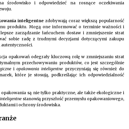
 środowisko i odpowiedzieć na rosnące oczekiwania
woju.
owania inteligentne
zdobywają coraz większą popularność
tanu produktu. Mogą one informować o terminie ważności i
epsze zarządzanie łańcuchem dostaw i zmniejszenie strat
ać sobie radę z trudnymi decyzjami dotyczącymi zakupu
 autentyczności.
ukcja opakowań odegrały kluczową rolę w zmniejszaniu strat
tymalnym przechowywaniu produktów, co jest szczególnie
giczne
i
opakowania inteligentne
przyczyniają się również do
ek, które je stosują, podkreślając ich odpowiedzialność
e opakowania są nie tylko praktyczne, ale także ekologiczne i
nteligentne
stanowią przyszłość przemysłu opakowaniowego,
oduktami i ochrony środowiska.
ranże