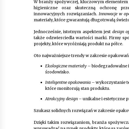
W branży spożywczej, kluczowym elementem 
higieniczne oraz skuteczną ochronę prze
innowacyjnych rozwiązaniach.
Innowacje w o
materiały, które gwarantują długotrwałą śwież
Jednocześnie, istotnym aspektem jest
design 
także odzwierciedla wartości marki. Firmy sp
projekty, które wyróżniają produkt na półce.
Oto najważniejsze trendy w zakresie opakowa
Ekologiczne materiały
– biodegradowalne 
środowisko.
Inteligentne opakowania
– wykorzystanie tec
które monitorują stan produktu.
Atrakcyjny design
– unikalne i estetyczne 
Szukasz solidnych rozwiązań w zakresie opako
Dzięki takim rozwiązaniom, branża spożywcza
wprowadzać na rynek produkty, które są zarówno