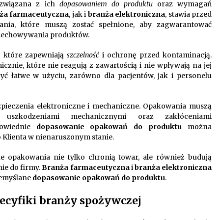
 związana z ich
dopasowaniem do produktu
oraz wymagań
ża farmaceutyczna
, jak i
branża elektroniczna
, stawia przed
ia, które muszą zostać spełnione, aby zagwarantować
rzechowywania produktów.
które zapewniają
szczelność
i ochronę przed kontaminacją.
cznie, które nie reagują z zawartością i nie wpływają na jej
yć łatwe w użyciu, zarówno dla pacjentów, jak i personelu
zpieczenia elektroniczne i mechaniczne. Opakowania muszą
 uszkodzeniami mechanicznymi oraz zakłóceniami
powiednie
dopasowanie opakowań do produktu
można
o Klienta w nienaruszonym stanie.
zne opakowania nie tylko chronią towar, ale również budują
ie do firmy.
Branża farmaceutyczna
i
branża elektroniczna
rzemyślane
dopasowanie opakowań do produktu
.
ecyfiki branży spożywczej