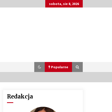
sobota, sie 8, 2026
Popularne
Redakcja
Customizacja wnętrza samochodu:
Jak zamontować radio 2DIN i
uchwyty na kubki dzięki drukowi
3D?
4 miesiące ago