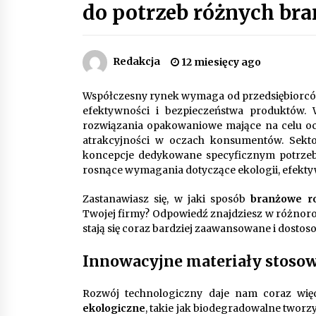
do potrzeb różnych bra
Piece do pizzy – jak wybrać między
piecem na drewno, gaz i prąd
8 miesięcy ago
Redakcja
12 miesięcy ago
Automatyzacja zbierania informacj
Współczesny rynek wymaga od przedsiębiorcó
zwrotnych – oszczędność czasu
dzięki recom system
efektywności i bezpieczeństwa produktów.
9 miesięcy ago
rozwiązania opakowaniowe mające na celu och
atrakcyjności w oczach konsumentów. Sektor
Jak wybrać idealny stół do jadalni?
koncepcje dedykowane specyficznym potrzeb
poradnik zakupowy
rosnące wymagania dotyczące ekologii, efektyw
11 miesięcy ago
Zastanawiasz się, w jaki sposób
branżowe r
Twojej firmy? Odpowiedź znajdziesz w różnor
stają się coraz bardziej zaawansowane i dost
Innowacyjne materiały stoso
Rozwój technologiczny daje nam coraz wię
ekologiczne
, takie jak biodegradowalne tworzy