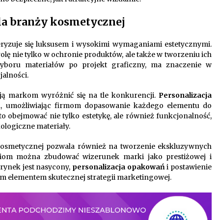
la branży kosmetycznej
ryzuje się luksusem i wysokimi wymaganiami estetycznymi.
lę nie tylko w ochronie produktów, ale także w tworzeniu ich
wyboru materiałów po projekt graficzny, ma znaczenie w
jalności.
ą markom wyróżnić się na tle konkurencji.
Personalizacja
na, umożliwiając firmom dopasowanie każdego elementu do
o obejmować nie tylko estetykę, ale również funkcjonalność,
ologiczne materiały.
osmetycznej pozwala również na tworzenie ekskluzywnych
niom można zbudować wizerunek marki jako prestiżowej i
 rynek jest nasycony,
personalizacja opakowań
i postawienie
ym elementem skutecznej strategii marketingowej.