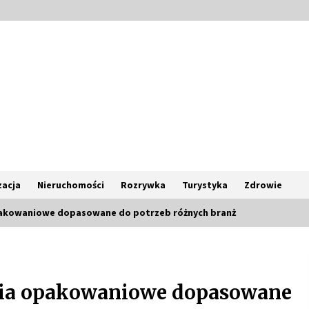
acja
Nieruchomości
Rozrywka
Turystyka
Zdrowie
akowaniowe dopasowane do potrzeb różnych branż
Poczucie bezpieczeństwa a jasne
zasady pracy. Psychologiczne
korzyści z cyfryzacji kadr
ia opakowaniowe dopasowane
4 miesiące ago