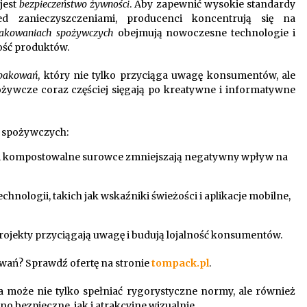
jest
bezpieczeństwo żywności
. Aby zapewnić wysokie standardy
d zanieczyszczeniami, producenci koncentrują się na
pakowaniach spożywczych
obejmują nowoczesne technologie i
ość produktów.
opakowań
, który nie tylko przyciąga uwagę konsumentów, ale
ożywcze coraz częściej sięgają po kreatywne i informatywne
ń spożywczych:
i kompostowalne surowce zmniejszają negatywny wpływ na
hnologii, takich jak wskaźniki świeżości i aplikacje mobilne,
projekty przyciągają uwagę i budują lojalność konsumentów.
wań? Sprawdź ofertę na stronie
tompack.pl
.
 może nie tylko spełniać rygorystyczne normy, ale również
 bezpieczne, jak i atrakcyjne wizualnie.