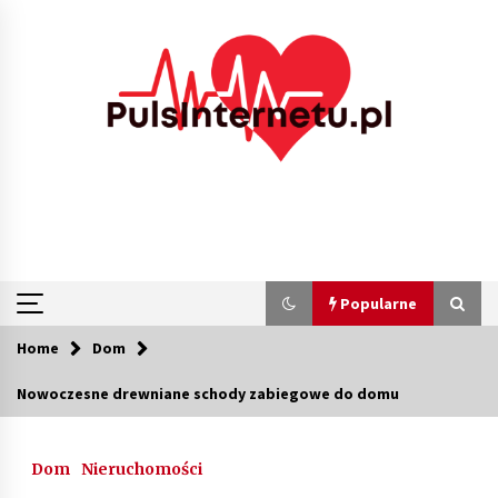
Skip
to
content
Popularne
Home
Dom
Popularne
Nowoczesne drewniane schody zabiegowe do domu
Kolejki i zadania w tle w laravel – jak
przyspieszyć aplikację
Dom
Nieruchomości
2 miesiące ago