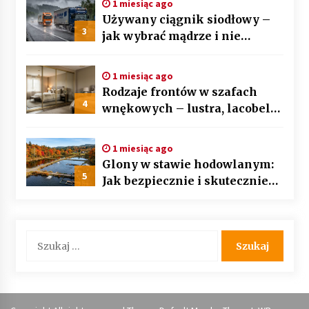
1 miesiąc ago
Używany ciągnik siodłowy –
3
jak wybrać mądrze i nie
przepłacić? Przewodnik krok
po kroku
1 miesiąc ago
Rodzaje frontów w szafach
4
wnękowych – lustra, lacobel
czy płyta laminowana?
1 miesiąc ago
Glony w stawie hodowlanym:
5
Jak bezpiecznie i skutecznie
przywrócić biologiczną
równowagę ekosystemu?
Szukaj: