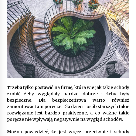
9 miesięcy ago
Automatyzacja zbierania informacji zwrotnych
– oszczędność czasu dzięki recom system
9 miesięcy ago
Startpolish w praktyce – jak szybko przyswajać
nowy język?
10 miesięcy ago
Zakopane: apartament z basenem dla
wymagających
10 miesięcy ago
Trzeba tylko postawić na firmę, która wie jak takie schody
zrobić żeby wyglądały bardzo dobrze i żeby były
Jak wybrać idealny stół do jadalni? poradnik
bezpieczne. Dla bezpieczeństwa warto również
zakupowy
zamontować tam poręcze. Dla dzieci i osób starszych takie
11 miesięcy ago
rozwiązanie jest bardzo praktyczne, a co ważne takie
poręcze nie wpływają negatywnie na wygląd schodów.
Nowoczesne rozwiązania opakowaniowe
dopasowane do potrzeb różnych branż
Można powiedzieć, że jest wręcz przeciwnie i schody
12 miesięcy ago