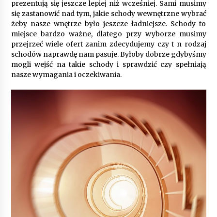
prezentują się jeszcze lepiej niż wcześniej. Sami musimy
się zastanowić nad tym, jakie schody wewnętrzne wybrać
żeby nasze wnętrze było jeszcze ładniejsze. Schody to
Gruntowa czy powietrzna pompa ciepła – co
wybrać do ogrzewania domu?
miejsce bardzo ważne, dlatego przy wyborze musimy
1 rok ago
przejrzeć wiele ofert zanim zdecydujemy czy t n rodzaj
schodów naprawdę nam pasuje. Byłoby dobrze gdybyśmy
mogli wejść na takie schody i sprawdzić czy spełniają
nasze wymagania i oczekiwania.