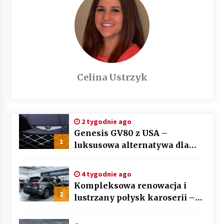
Celina Ustrzyk
2 tygodnie ago
Genesis GV80 z USA –
1
luksusowa alternatywa dla
BMW X5 i Mercedesa GLE
4 tygodnie ago
Kompleksowa renowacja i
2
lustrzany połysk karoserii –
sztuka auto detailingu