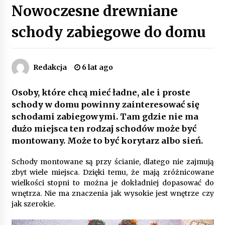
Nowoczesne drewniane
Poczucie bezpieczeństwa a jasne zasady pracy.
Psychologiczne korzyści z cyfryzacji kadr
schody zabiegowe do domu
4 miesiące ago
Customizacja wnętrza samochodu: Jak
Redakcja
6 lat ago
zamontować radio 2DIN i uchwyty na kubki
dzięki drukowi 3D?
4 miesiące ago
Osoby, które chcą mieć ładne, ale i proste
schody w domu powinny zainteresować się
Piece do pizzy – jak wybrać między piecem na
schodami zabiegowymi. Tam gdzie nie ma
drewno, gaz i prąd
8 miesięcy ago
dużo miejsca ten rodzaj schodów może być
montowany. Może to być korytarz albo sień.
Oferta z pojazdami wyposażonymi w kontenery
Schody montowane są przy ścianie, dlatego nie zajmują
– nowoczesne rozwiązanie dla logistyki
zbyt wiele miejsca. Dzięki temu, że mają zróżnicowane
9 miesięcy ago
wielkości stopni to można je dokładniej dopasować do
wnętrza. Nie ma znaczenia jak wysokie jest wnętrze czy
Filtrowanie chłodziwa w procesach obróbki
jak szerokie.
skrawaniem – wpływ na żywotność narzędzi i
jakość detali