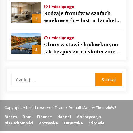
po kroku
1 miesiąc ago
Rodzaje frontów w szafach
4
wnękowych – lustra, lacobel
czy płyta laminowana?
1 miesiąc ago
Glony w stawie hodowlanym:
5
Jak bezpiecznie i skutecznie
przywrócić biologiczną
równowagę ekosystemu?
Szukaj:
Copyright All right reserved Theme: Default Mag by
ThemeInWP
Biznes
Dom
Finanse
Handel
Motoryzacja
Nieruchomości
Rozrywka
Turystyka
Zdrowie