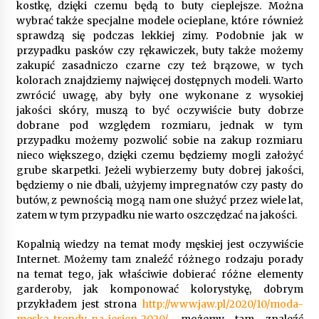
kostkę, dzięki czemu będą to buty cieplejsze. Można
wybrać także specjalne modele ocieplane, które również
sprawdzą się podczas lekkiej zimy. Podobnie jak w
przypadku pasków czy rękawiczek, buty także możemy
zakupić zasadniczo czarne czy też brązowe, w tych
kolorach znajdziemy najwięcej dostępnych modeli. Warto
zwrócić uwagę, aby były one wykonane z wysokiej
jakości skóry, muszą to być oczywiście buty dobrze
dobrane pod względem rozmiaru, jednak w tym
przypadku możemy pozwolić sobie na zakup rozmiaru
nieco większego, dzięki czemu będziemy mogli założyć
grube skarpetki. Jeżeli wybierzemy buty dobrej jakości,
będziemy o nie dbali, użyjemy impregnatów czy pasty do
butów, z pewnością mogą nam one służyć przez wiele lat,
zatem w tym przypadku nie warto oszczędzać na jakości.
Kopalnią wiedzy na temat mody męskiej jest oczywiście
Internet. Możemy tam znaleźć różnego rodzaju porady
na temat tego, jak właściwie dobierać różne elementy
garderoby, jak komponować kolorystykę, dobrym
przykładem jest strona
http://www.jaw.pl/2020/10/moda-
meska-trendy-na-jesien-2020/
, możemy tam znaleźć