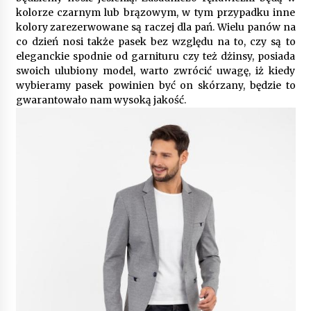
kolorze czarnym lub brązowym, w tym przypadku inne
kolory zarezerwowane są raczej dla pań. Wielu panów na
Gruntowa czy powietrzna pompa ciepła – co
co dzień nosi także pasek bez względu na to, czy są to
wybrać do ogrzewania domu?
eleganckie spodnie od garnituru czy też dżinsy, posiada
1 rok ago
swoich ulubiony model, warto zwrócić uwagę, iż kiedy
wybieramy pasek powinien być on skórzany, będzie to
gwarantowało nam wysoką jakość.