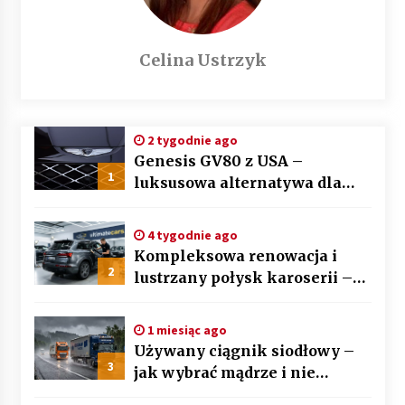
Celina Ustrzyk
2 tygodnie ago
Genesis GV80 z USA –
1
luksusowa alternatywa dla
BMW X5 i Mercedesa GLE
4 tygodnie ago
Kompleksowa renowacja i
2
lustrzany połysk karoserii –
sztuka auto detailingu
1 miesiąc ago
Używany ciągnik siodłowy –
3
jak wybrać mądrze i nie
przepłacić? Przewodnik krok