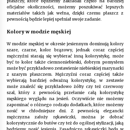
płaszczy, które będziemy zakładali często na bardziej
9 miesięcy ago
oficjalne okoliczności, możemy poszukiwać lepszych
materiałów takich jak wełna, dzięki czemu płaszcz z
Automatyzacja zbierania informacji zwrotnych
– oszczędność czasu dzięki recom system
pewnością będzie lepiej spełniał swoje zadanie.
9 miesięcy ago
Kolory w modzie męskiej
Startpolish w praktyce – jak szybko przyswajać
W modzie męskiej w okresie jesiennym dominują kolory
nowy język?
szare, czarne, kolor brązowy, jednak coraz częściej
10 miesięcy ago
mężczyźni starają się wybierać inną kolorystykę, może
być to kolor także ciemnoniebieski, dobrym pomysłem
Zakopane: apartament z basenem dla
może być przykładowo zestawienie niebieskiej marynarki
wymagających
z szarym płaszczem. Mężczyźni coraz częściej także
10 miesięcy ago
wybierają bardziej odważną kolorystykę, w zestawie
może znaleźć się przykładowo żółty czy też czerwony
Jak wybrać idealny stół do jadalni? poradnik
szal, który z pewnością przełamie całą kolorystykę
zakupowy
męskiego wyglądu na jesień. Oczywiście nie możemy
10 miesięcy ago
zapominać o różnego rodzaju dodatkach, które możemy
nosić w chłodniejsze dni. Z pewnością elegancki
mężczyzna założy rękawiczki, można je dobrać
Nowoczesne rozwiązania opakowaniowe
kolorystycznie do butów czy też do ogólnej stylizacji, jaką
dopasowane do potrzeb różnych branż
będziemy nosić jesienią. Zasadniczo rękawiczki będą w
12 miesięcy ago