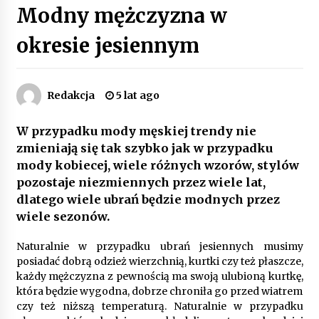
Modny mężczyzna w
Poczucie bezpieczeństwa a jasne zasady pracy.
Psychologiczne korzyści z cyfryzacji kadr
okresie jesiennym
4 miesiące ago
Customizacja wnętrza samochodu: Jak
Redakcja
5 lat ago
zamontować radio 2DIN i uchwyty na kubki
dzięki drukowi 3D?
4 miesiące ago
W przypadku mody męskiej trendy nie
zmieniają się tak szybko jak w przypadku
Piece do pizzy – jak wybrać między piecem na
mody kobiecej, wiele różnych wzorów, stylów
drewno, gaz i prąd
8 miesięcy ago
pozostaje niezmiennych przez wiele lat,
dlatego wiele ubrań będzie modnych przez
wiele sezonów.
Oferta z pojazdami wyposażonymi w kontenery
– nowoczesne rozwiązanie dla logistyki
9 miesięcy ago
Naturalnie w przypadku ubrań jesiennych musimy
posiadać dobrą odzież wierzchnią, kurtki czy też płaszcze,
każdy mężczyzna z pewnością ma swoją ulubioną kurtkę,
Filtrowanie chłodziwa w procesach obróbki
która będzie wygodna, dobrze chroniła go przed wiatrem
skrawaniem – wpływ na żywotność narzędzi i
czy też niższą temperaturą. Naturalnie w przypadku
jakość detali