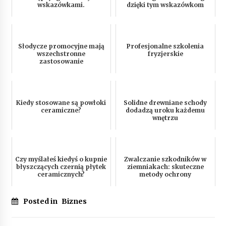
wskazówkami.
dzięki tym wskazówkom
Słodycze promocyjne mają
Profesjonalne szkolenia
wszechstronne
fryzjerskie
zastosowanie
Kiedy stosowane są powłoki
Solidne drewniane schody
ceramiczne?
dodadzą uroku każdemu
wnętrzu
Czy myślałeś kiedyś o kupnie
Zwalczanie szkodników w
błyszczących czernią płytek
ziemniakach: skuteczne
ceramicznych?
metody ochrony
Posted in
Biznes