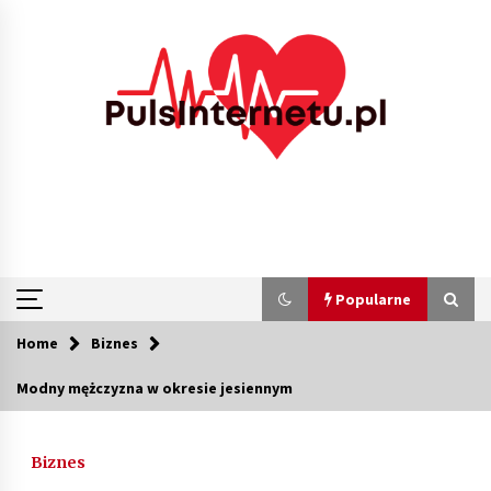
Skip
to
content
Popularne
Home
Biznes
Popularne
Modny mężczyzna w okresie jesiennym
Kolejki i zadania w tle w laravel – jak
przyspieszyć aplikację
Biznes
2 miesiące ago