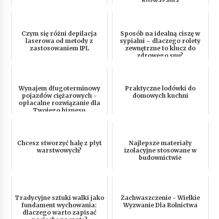
Rozważania
Czym się różni depilacja
Sposób na idealną ciszę w
laserowa od metody z
sypialni – dlaczego rolety
zastosowaniem IPL
zewnętrzne to klucz do
zdrowego snu?
Wynajem długoterminowy
Praktyczne lodówki do
pojazdów ciężarowych -
domowych kuchni
opłacalne rozwiązanie dla
Twojego biznesu
Chcesz stworzyć halę z płyt
Najlepsze materiały
warstwowych?
izolacyjne stosowane w
budownictwie
Tradycyjne sztuki walki jako
Zachwaszczenie - Wielkie
fundament wychowania:
Wyzwanie Dla Rolnictwa
dlaczego warto zapisać