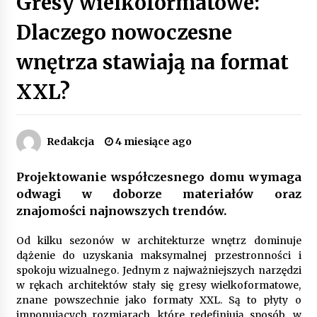
Gresy wielkoformatowe:
Poczucie bezpieczeństwa a jasne zasady pracy.
Dlaczego nowoczesne
Psychologiczne korzyści z cyfryzacji kadr
4 miesiące ago
wnętrza stawiają na format
XXL?
Customizacja wnętrza samochodu: Jak
zamontować radio 2DIN i uchwyty na kubki
dzięki drukowi 3D?
4 miesiące ago
Redakcja
4 miesiące ago
Piece do pizzy – jak wybrać między piecem na
drewno, gaz i prąd
Projektowanie współczesnego domu wymaga
8 miesięcy ago
odwagi w doborze materiałów oraz
znajomości najnowszych trendów.
Oferta z pojazdami wyposażonymi w kontenery
– nowoczesne rozwiązanie dla logistyki
Od kilku sezonów w architekturze wnętrz dominuje
9 miesięcy ago
dążenie do uzyskania maksymalnej przestronności i
spokoju wizualnego. Jednym z najważniejszych narzędzi
Filtrowanie chłodziwa w procesach obróbki
w rękach architektów stały się gresy wielkoformatowe,
skrawaniem – wpływ na żywotność narzędzi i
znane powszechnie jako formaty XXL. Są to płyty o
jakość detali
imponujących rozmiarach, które redefiniują sposób, w