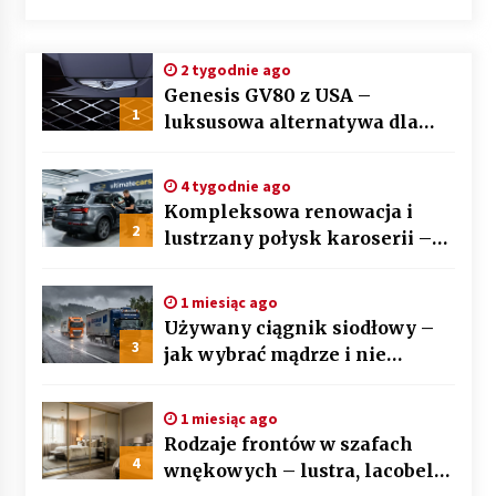
2 tygodnie ago
Genesis GV80 z USA –
1
luksusowa alternatywa dla
BMW X5 i Mercedesa GLE
4 tygodnie ago
Kompleksowa renowacja i
2
lustrzany połysk karoserii –
sztuka auto detailingu
1 miesiąc ago
Używany ciągnik siodłowy –
3
jak wybrać mądrze i nie
przepłacić? Przewodnik krok
po kroku
1 miesiąc ago
Rodzaje frontów w szafach
4
wnękowych – lustra, lacobel