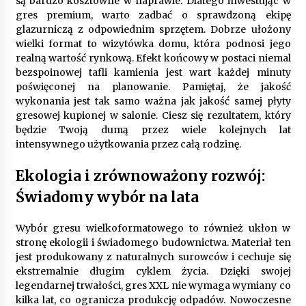
są bardzo kosztowne w naprawie. Dlatego inwestując w
gres premium, warto zadbać o sprawdzoną ekipę
glazurniczą z odpowiednim sprzętem. Dobrze ułożony
wielki format to wizytówka domu, która podnosi jego
realną wartość rynkową. Efekt końcowy w postaci niemal
bezspoinowej tafli kamienia jest wart każdej minuty
poświęconej na planowanie. Pamiętaj, że jakość
wykonania jest tak samo ważna jak jakość samej płyty
gresowej kupionej w salonie. Ciesz się rezultatem, który
będzie Twoją dumą przez wiele kolejnych lat
intensywnego użytkowania przez całą rodzinę.
Ekologia i zrównoważony rozwój:
Świadomy wybór na lata
Wybór gresu wielkoformatowego to również ukłon w
stronę ekologii i świadomego budownictwa. Materiał ten
jest produkowany z naturalnych surowców i cechuje się
ekstremalnie długim cyklem życia. Dzięki swojej
legendarnej trwałości, gres XXL nie wymaga wymiany co
kilka lat, co ogranicza produkcję odpadów. Nowoczesne