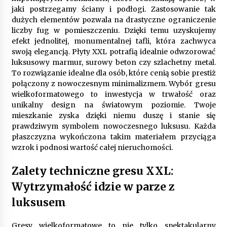
9 miesięcy ago
jaki postrzegamy ściany i podłogi. Zastosowanie tak
dużych elementów pozwala na drastyczne ograniczenie
Automatyzacja zbierania informacji zwrotnych
liczby fug w pomieszczeniu. Dzięki temu uzyskujemy
– oszczędność czasu dzięki recom system
efekt jednolitej, monumentalnej tafli, która zachwyca
9 miesięcy ago
swoją elegancją. Płyty XXL potrafią idealnie odwzorować
luksusowy marmur, surowy beton czy szlachetny metal.
Startpolish w praktyce – jak szybko przyswajać
To rozwiązanie idealne dla osób, które cenią sobie prestiż
nowy język?
połączony z nowoczesnym minimalizmem. Wybór gresu
10 miesięcy ago
wielkoformatowego to inwestycja w trwałość oraz
unikalny design na światowym poziomie. Twoje
Zakopane: apartament z basenem dla
mieszkanie zyska dzięki niemu duszę i stanie się
wymagających
prawdziwym symbolem nowoczesnego luksusu. Każda
10 miesięcy ago
płaszczyzna wykończona takim materiałem przyciąga
wzrok i podnosi wartość całej nieruchomości.
Jak wybrać idealny stół do jadalni? poradnik
Zalety techniczne gresu XXL:
zakupowy
11 miesięcy ago
Wytrzymałość idzie w parze z
luksusem
Nowoczesne rozwiązania opakowaniowe
dopasowane do potrzeb różnych branż
Gresy wielkoformatowe to nie tylko spektakularny
12 miesięcy ago