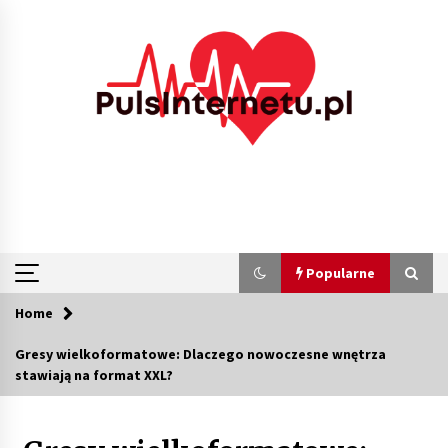
Skip
to
content
Popularne
Home
Popularne
Gresy wielkoformatowe: Dlaczego nowoczesne wnętrza
stawiają na format XXL?
Kolejki i zadania w tle w laravel – jak
przyspieszyć aplikację
2 miesiące ago