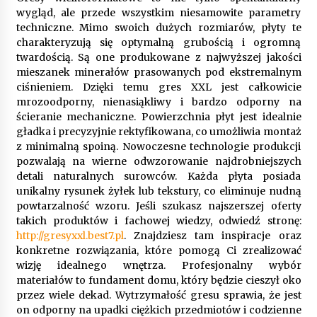
wygląd, ale przede wszystkim niesamowite parametry
techniczne. Mimo swoich dużych rozmiarów, płyty te
Gruntowa czy powietrzna pompa ciepła – co
charakteryzują się optymalną grubością i ogromną
wybrać do ogrzewania domu?
twardością. Są one produkowane z najwyższej jakości
1 rok ago
mieszanek minerałów prasowanych pod ekstremalnym
ciśnieniem. Dzięki temu gres XXL jest całkowicie
mrozoodporny, nienasiąkliwy i bardzo odporny na
ścieranie mechaniczne. Powierzchnia płyt jest idealnie
gładka i precyzyjnie rektyfikowana, co umożliwia montaż
z minimalną spoiną. Nowoczesne technologie produkcji
pozwalają na wierne odwzorowanie najdrobniejszych
detali naturalnych surowców. Każda płyta posiada
unikalny rysunek żyłek lub tekstury, co eliminuje nudną
powtarzalność wzoru. Jeśli szukasz najszerszej oferty
takich produktów i fachowej wiedzy, odwiedź stronę:
http://gresyxxl.best7.pl
. Znajdziesz tam inspiracje oraz
konkretne rozwiązania, które pomogą Ci zrealizować
wizję idealnego wnętrza. Profesjonalny wybór
materiałów to fundament domu, który będzie cieszył oko
przez wiele dekad. Wytrzymałość gresu sprawia, że jest
on odporny na upadki ciężkich przedmiotów i codzienne