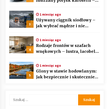
lustrzany połysk karoserii –
sztuka auto detailingu
1 miesiąc ago
Używany ciągnik siodłowy –
3
jak wybrać mądrze i nie
przepłacić? Przewodnik krok
po kroku
1 miesiąc ago
Rodzaje frontów w szafach
4
wnękowych – lustra, lacobel
czy płyta laminowana?
1 miesiąc ago
Glony w stawie hodowlanym:
5
Jak bezpiecznie i skutecznie
przywrócić biologiczną
równowagę ekosystemu?
Szukaj: