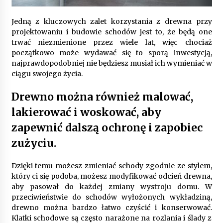
Jedną z kluczowych zalet korzystania z drewna przy
Gruntowa czy powietrzna pompa ciepła – co
projektowaniu i budowie schodów jest to, że będą one
wybrać do ogrzewania domu?
trwać niezmienione przez wiele lat, więc chociaż
1 rok ago
początkowo może wydawać się to sporą inwestycją,
najprawdopodobniej nie będziesz musiał ich wymieniać w
ciągu swojego życia.
Drewno można również malować,
lakierować i woskować, aby
zapewnić dalszą ochronę i zapobiec
zużyciu.
Dzięki temu możesz zmieniać schody zgodnie ze stylem,
który ci się podoba, możesz modyfikować odcień drewna,
aby pasował do każdej zmiany wystroju domu. W
przeciwieństwie do schodów wyłożonych wykładziną,
drewno można bardzo łatwo czyścić i konserwować.
Klatki schodowe są często narażone na rozlania i ślady z