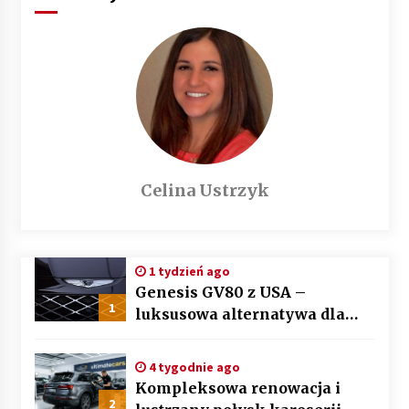
Celina Ustrzyk
1 tydzień ago
Genesis GV80 z USA –
1
luksusowa alternatywa dla
BMW X5 i Mercedesa GLE
4 tygodnie ago
Kompleksowa renowacja i
2