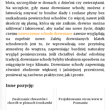
błota, szczególnie w domach z dziećmi czy zwierzętami.
Na szczęście, gdy masz drewniane schody, możesz z
łatwością zmywać te brudne ślady i rozlane płyny bez
uszkadzania powierzchni schodów. Co więcej, nawet jeśli
skończy się plamą, która się nie zniknie, drewno można
szlifować i lakierować, aby nadać mu nowe życie, dzięki
czemu
nowoczesne schody drewniane
zawsze wyglądają
na zupełnie nowe. Zaletą drewnianych klatek
schodowych jest to, że wprowadzają one przytulną
atmosferę do wnętrza, zapewniając bardziej naturalny
wygląd pomieszczenia. Jeśli chciałbyś dodać odrobinę
tradycji, drewniane schody byłyby idealnym sposobem na
osiągnięcie tego klimatu. Drewniane schody zapewniają
również złudzenie większej i jaśniejszej przestrzeni,
ponieważ są zarówno praktyczne, jak i proste.
Inne pozycję:
Zwalczanie chwastów i
Projektowanie stron www w
chorób w plonach truskawki
Poznaniu