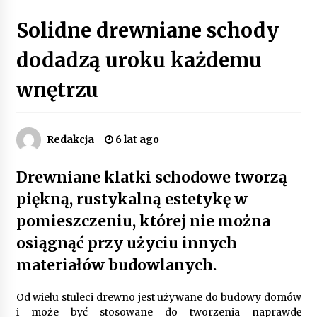
Poczucie bezpieczeństwa a jasne zasady pracy.
Solidne drewniane schody
Psychologiczne korzyści z cyfryzacji kadr
4 miesiące ago
dodadzą uroku każdemu
wnętrzu
Customizacja wnętrza samochodu: Jak
zamontować radio 2DIN i uchwyty na kubki
dzięki drukowi 3D?
4 miesiące ago
Redakcja
6 lat ago
Piece do pizzy – jak wybrać między piecem na
drewno, gaz i prąd
Drewniane klatki schodowe tworzą
8 miesięcy ago
piękną, rustykalną estetykę w
Oferta z pojazdami wyposażonymi w kontenery
pomieszczeniu, której nie można
– nowoczesne rozwiązanie dla logistyki
osiągnąć przy użyciu innych
9 miesięcy ago
materiałów budowlanych.
Filtrowanie chłodziwa w procesach obróbki
skrawaniem – wpływ na żywotność narzędzi i
Od wielu stuleci drewno jest używane do budowy domów
jakość detali
i może być stosowane do tworzenia naprawdę