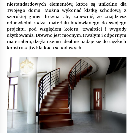
9 miesięcy ago
niestandardowych elementów, które są unikalne dla
Twojego domu. Można wykonać klatkę schodową z
Automatyzacja zbierania informacji zwrotnych
szerokiej gamy drewna, aby zapewnić, że znajdziesz
– oszczędność czasu dzięki recom system
odpowiedni rodzaj materiału budowlanego do swojego
9 miesięcy ago
projektu, pod względem koloru, trwałości i wygody
użytkowania. Drewno jest mocnym, trwałym i odpornym
Startpolish w praktyce – jak szybko przyswajać
materiałem, dzięki czemu idealnie nadaje się do ciężkich
nowy język?
konstrukcji w klatkach schodowych.
10 miesięcy ago
Zakopane: apartament z basenem dla
wymagających
10 miesięcy ago
Jak wybrać idealny stół do jadalni? poradnik
zakupowy
10 miesięcy ago
Nowoczesne rozwiązania opakowaniowe
dopasowane do potrzeb różnych branż
12 miesięcy ago