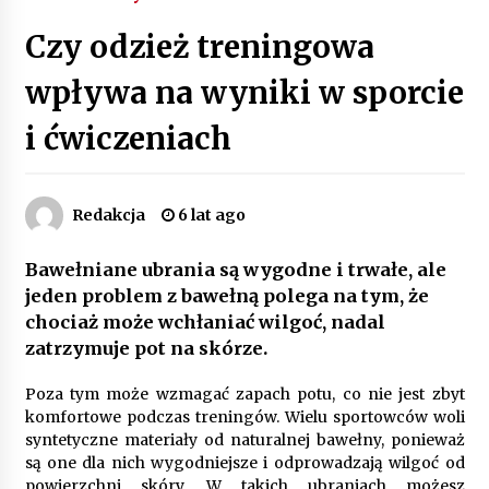
Poczucie bezpieczeństwa a jasne zasady pracy.
Czy odzież treningowa
Psychologiczne korzyści z cyfryzacji kadr
4 miesiące ago
wpływa na wyniki w sporcie
i ćwiczeniach
Customizacja wnętrza samochodu: Jak
zamontować radio 2DIN i uchwyty na kubki
dzięki drukowi 3D?
4 miesiące ago
Redakcja
6 lat ago
Piece do pizzy – jak wybrać między piecem na
drewno, gaz i prąd
Bawełniane ubrania są wygodne i trwałe, ale
8 miesięcy ago
jeden problem z bawełną polega na tym, że
chociaż może wchłaniać wilgoć, nadal
Oferta z pojazdami wyposażonymi w kontenery
zatrzymuje pot na skórze.
– nowoczesne rozwiązanie dla logistyki
9 miesięcy ago
Poza tym może wzmagać zapach potu, co nie jest zbyt
komfortowe podczas treningów. Wielu sportowców woli
Filtrowanie chłodziwa w procesach obróbki
syntetyczne materiały od naturalnej bawełny, ponieważ
skrawaniem – wpływ na żywotność narzędzi i
są one dla nich wygodniejsze i odprowadzają wilgoć od
jakość detali
powierzchni skóry. W takich ubraniach możesz