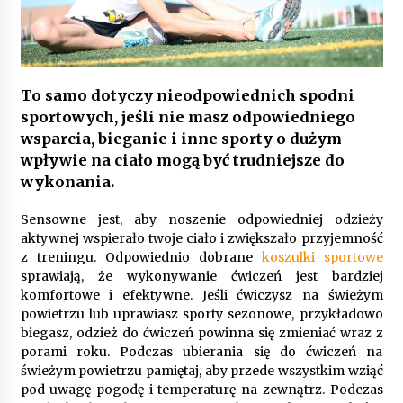
Gruntowa czy powietrzna pompa ciepła – co
wybrać do ogrzewania domu?
1 rok ago
To samo dotyczy nieodpowiednich spodni
sportowych, jeśli nie masz odpowiedniego
wsparcia, bieganie i inne sporty o dużym
wpływie na ciało mogą być trudniejsze do
wykonania.
Sensowne jest, aby noszenie odpowiedniej odzieży
aktywnej wspierało twoje ciało i zwiększało przyjemność
z treningu. Odpowiednio dobrane
koszulki sportowe
sprawiają, że wykonywanie ćwiczeń jest bardziej
komfortowe i efektywne. Jeśli ćwiczysz na świeżym
powietrzu lub uprawiasz sporty sezonowe, przykładowo
biegasz, odzież do ćwiczeń powinna się zmieniać wraz z
porami roku. Podczas ubierania się do ćwiczeń na
świeżym powietrzu pamiętaj, aby przede wszystkim wziąć
pod uwagę pogodę i temperaturę na zewnątrz. Podczas