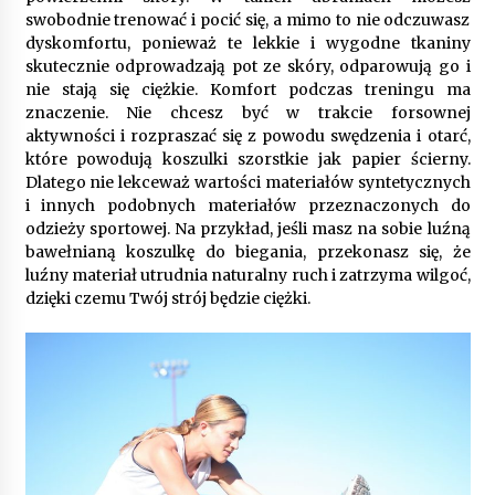
9 miesięcy ago
swobodnie trenować i pocić się, a mimo to nie odczuwasz
dyskomfortu, ponieważ te lekkie i wygodne tkaniny
Automatyzacja zbierania informacji zwrotnych
skutecznie odprowadzają pot ze skóry, odparowują go i
– oszczędność czasu dzięki recom system
nie stają się ciężkie. Komfort podczas treningu ma
9 miesięcy ago
znaczenie. Nie chcesz być w trakcie forsownej
aktywności i rozpraszać się z powodu swędzenia i otarć,
Startpolish w praktyce – jak szybko przyswajać
które powodują koszulki szorstkie jak papier ścierny.
nowy język?
Dlatego nie lekceważ wartości materiałów syntetycznych
10 miesięcy ago
i innych podobnych materiałów przeznaczonych do
odzieży sportowej. Na przykład, jeśli masz na sobie luźną
Zakopane: apartament z basenem dla
bawełnianą koszulkę do biegania, przekonasz się, że
wymagających
luźny materiał utrudnia naturalny ruch i zatrzyma wilgoć,
10 miesięcy ago
dzięki czemu Twój strój będzie ciężki.
Jak wybrać idealny stół do jadalni? poradnik
zakupowy
11 miesięcy ago
Nowoczesne rozwiązania opakowaniowe
dopasowane do potrzeb różnych branż
12 miesięcy ago