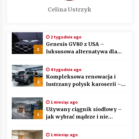
Celina Ustrzyk
2 tygodnie ago
Genesis GV80 z USA –
1
luksusowa alternatywa dla
BMW X5 i Mercedesa GLE
4 tygodnie ago
Kompleksowa renowacja i
2
lustrzany połysk karoserii –
sztuka auto detailingu
1 miesiąc ago
Używany ciągnik siodłowy –
3
jak wybrać mądrze i nie
przepłacić? Przewodnik krok
po kroku
1 miesiąc ago