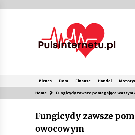
Skip
to
content
Biznes
Dom
Finanse
Handel
Motoryz
Home
Fungicydy zawsze pomagające waszy
Popularne
Fungicydy zawsze pom
Kolejki i zadania w tle w laravel –
jak przyspieszyć aplikację
owocowym
2 miesiące ago