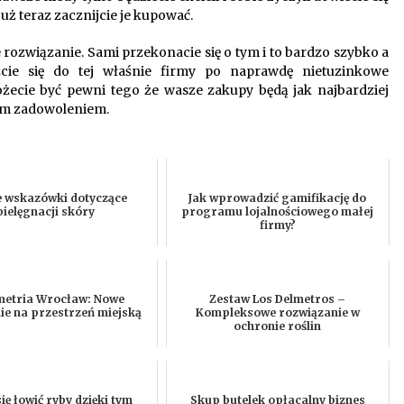
już teraz zacznijcie je kupować.
rozwiązanie. Sami przekonacie się o tym i to bardzo szybko a
zcie się do tej właśnie firmy po naprawdę nietuzinkowe
możecie być pewni tego że wasze zakupy będą jak najbardziej
użym zadowoleniem.
e wskazówki dotyczące
Jak wprowadzić gamifikację do
pielęgnacji skóry
programu lojalnościowego małej
firmy?
etria Wrocław: Nowe
Zestaw Los Delmetros –
ie na przestrzeń miejską
Kompleksowe rozwiązanie w
ochronie roślin
ię łowić ryby dzięki tym
Skup butelek opłacalny biznes