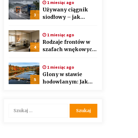
1 miesiąc ago
auto detailingu
Używany ciągnik
3
siodłowy – jak
wybrać mądrze i nie
przepłacić?
1 miesiąc ago
Przewodnik krok po
Rodzaje frontów w
kroku
4
szafach wnękowych
– lustra, lacobel czy
płyta laminowana?
1 miesiąc ago
Glony w stawie
5
hodowlanym: Jak
bezpiecznie i
skutecznie
przywrócić
Szukaj:
biologiczną
równowagę
ekosystemu?