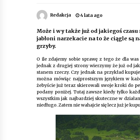
Piece do pizzy – jak wybrać między
piecem na drewno, gaz i prąd
Redakcja
4 lata ago
8 miesięcy ago
Może i wy także już od jakiegoś czasu
jabłoni narzekacie na to że ciągle s
Automatyzacja zbierania informacj
zwrotnych – oszczędność czasu
grzyby.
dzięki recom system
9 miesięcy ago
O ile zdajemy sobie sprawę z tego że dla wa
jednak z drugiej strony wierzymy że już od ja
Jak wybrać idealny stół do jadalni?
stanem rzeczy. Czy jednak na przykład kupujec
poradnik zakupowy
można mówiąc najprostszym językiem w każde
11 miesięcy ago
żebyście już teraz skierowali swoje kroki do p
podany poniżej. Tutaj zawsze kiedy tylko każ
wszystkim jak najbardziej skuteczne w działan
niedługo. Zatem nie wahajcie się lecz już je kupu