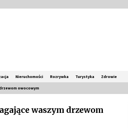
acja
Nieruchomości
Rozrywka
Turystyka
Zdrowie
m drzewom owocowym
agające waszym drzewom
Poczucie bezpieczeństwa a jasne
zasady pracy. Psychologiczne
korzyści z cyfryzacji kadr
4 miesiące ago