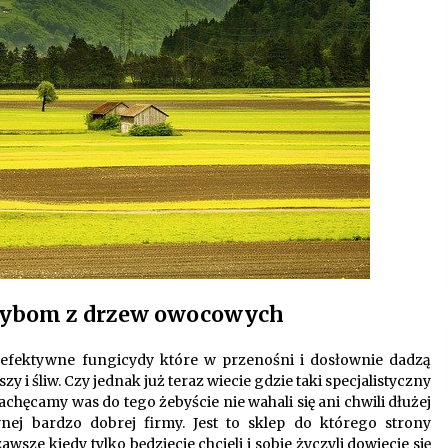
rzybom z drzew owocowych
 efektywne fungicydy które w przenośni i dosłownie dadzą
i śliw. Czy jednak już teraz wiecie gdzie taki specjalistyczny
achęcamy was do tego żebyście nie wahali się ani chwili dłużej
nej bardzo dobrej firmy. Jest to sklep do którego strony
wsze kiedy tylko będziecie chcieli i sobie życzyli dowiecie się