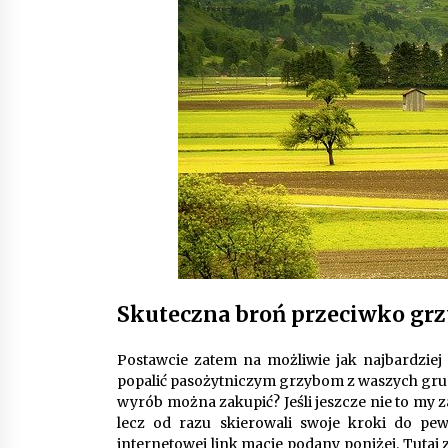
Skuteczna broń przeciwko g
Postawcie zatem na możliwie jak najbardziej
popalić pasożytniczym grzybom z waszych gruszy 
wyrób można zakupić? Jeśli jeszcze nie to my z
lecz od razu skierowali swoje kroki do pew
internetowej link macie podany poniżej. Tutaj za