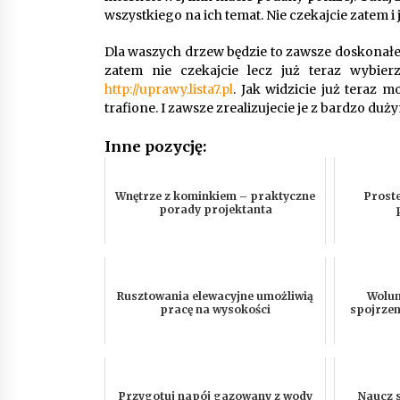
wszystkiego na ich temat. Nie czekajcie zatem i 
Dla waszych drzew będzie to zawsze doskonałe 
zatem nie czekajcie lecz już teraz wybier
http://uprawy.lista7.pl
. Jak widzicie już teraz 
trafione. I zawsze zrealizujecie je z bardzo d
Inne pozycję:
Wnętrze z kominkiem – praktyczne
Prost
porady projektanta
Rusztowania elewacyjne umożliwią
Wolum
pracę na wysokości
spojrzen
Przygotuj napój gazowany z wody
Naucz s