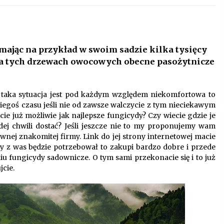
Oferta z pojazdami wyposażonymi w
kontenery – nowoczesne
rozwiązanie dla logistyki
9 miesięcy ago
 mając na przykład w swoim sadzie kilka tysięcy
ą na tych drzewach owocowych obecne pasożytnicze
i
Startpolish w praktyce – jak szybko
przyswajać nowy język?
10 miesięcy ago
s taka sytuacja jest pod każdym względem niekomfortowa to
kiegoś czasu jeśli nie od zawsze walczycie z tym nieciekawym
Nowoczesne rozwiązania
ie już możliwie jak najlepsze fungicydy? Czy wiecie gdzie je
opakowaniowe dopasowane do
potrzeb różnych branż
j chwili dostać? Jeśli jeszcze nie to my proponujemy wam
12 miesięcy ago
ewnej znakomitej firmy. Link do jej strony internetowej macie
dy z was będzie potrzebował to zakupi bardzo dobre i przede
iu fungicydy sadownicze. O tym sami przekonacie się i to już
jcie.