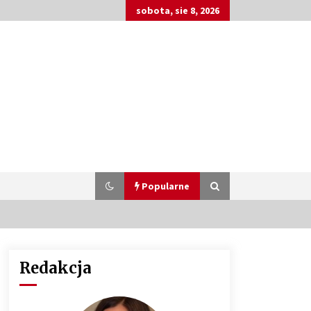
sobota, sie 8, 2026
Popularne
Redakcja
Customizacja wnętrza samochodu:
Jak zamontować radio 2DIN i
uchwyty na kubki dzięki drukowi
3D?
4 miesiące ago