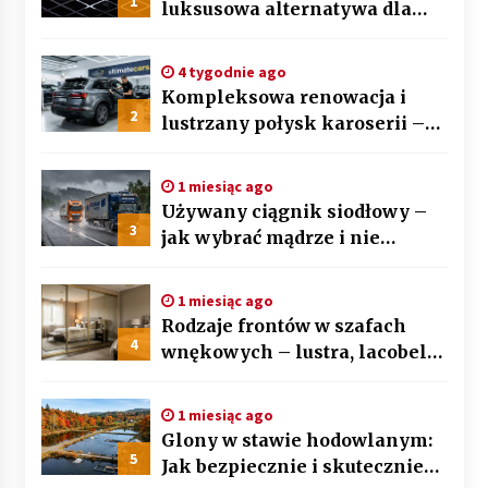
1
luksusowa alternatywa dla
BMW X5 i Mercedesa GLE
4 tygodnie ago
Kompleksowa renowacja i
2
lustrzany połysk karoserii –
sztuka auto detailingu
1 miesiąc ago
Używany ciągnik siodłowy –
3
jak wybrać mądrze i nie
przepłacić? Przewodnik krok
po kroku
1 miesiąc ago
Rodzaje frontów w szafach
4
wnękowych – lustra, lacobel
czy płyta laminowana?
1 miesiąc ago
Glony w stawie hodowlanym:
5
Jak bezpiecznie i skutecznie