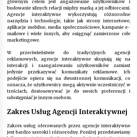
głównym celem jest angażowanie użytkowników i
budowanie silnych relacji między marką a jej odbiorcami.
Agencje interaktywne wykorzystują różnorodne
Gruntowa czy powietrzna pompa ciepła – co
narzędzia i technologie, takie jak strony internetowe,
wybrać do ogrzewania domu?
aplikacje mobilne, media społecznościowe, kampanie e-
1 rok ago
mailowe i wiele innych, aby osiągnąć zamierzone cele
marketingowe.
W przeciwieństwie do tradycyjnych agencji
reklamowych, agencje interaktywne skupiają się na
interakcji i zaangażowaniu użytkowników zamiast
jedynie przekazywać komunikaty reklamowe. Ich
podejście opiera się na dwustronnej komunikacji, co
oznacza, że użytkownicy mogą aktywnie uczestniczyć w
treściach, dostosowywać je do swoich preferencji i
udostępniać je innym osobom.
Zakres Usług Agencji Interaktywnej
Zakres usług oferowanych przez agencje interaktywne
jest bardzo szeroki i różnorodny. Poniżej przedstawiamy