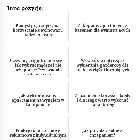
Inne pozycję:
Pomysły i przepisy na
Zakopane: apartament z
korzystanie z wolnowaru
basenem dla wymagających
podczas pracy
Używany ciągnik siodłowy –
Wskazówki dotyczące
jak wybrać mądrze i nie
wybierania garderoby dla
przepłacić? Przewodnik
kobiet w ciąży i karmiących
krok po kroku
Jak wybrać idealny
Zrozumienie korzyści: kiedy
apartament na wynajem w
i dlaczego warto wykonać
Zakopanem?
badanie usg
Funkcjonalne termosy
Jak poradzić sobie z
reklamowe z indywidualnym
chrapaniem?
nadrukiem