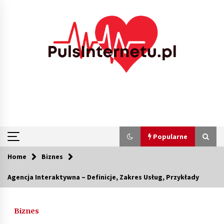
Skip
to
content
Popularne
Home
Biznes
Popularne
Agencja Interaktywna – Definicje, Zakres Usług, Przykłady
Kolejki i zadania w tle w laravel – jak
przyspieszyć aplikację
Biznes
2 miesiące ago