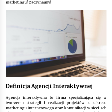
9 miesięcy ago
marketingu? Zaczynajmy!
Automatyzacja zbierania informacji zwrotnych
– oszczędność czasu dzięki recom system
9 miesięcy ago
Startpolish w praktyce – jak szybko przyswajać
nowy język?
10 miesięcy ago
Zakopane: apartament z basenem dla
wymagających
10 miesięcy ago
Jak wybrać idealny stół do jadalni? poradnik
zakupowy
Definicja Agencji Interaktywnej
10 miesięcy ago
Agencja interaktywna to firma specjalizująca się w
Nowoczesne rozwiązania opakowaniowe
tworzeniu strategii i realizacji projektów z zakresu
dopasowane do potrzeb różnych branż
marketingu internetowego oraz komunikacji w sieci. Ich
12 miesięcy ago