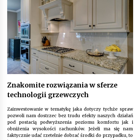
9 miesięcy ago
Automatyzacja zbierania informacji zwrotnych
– oszczędność czasu dzięki recom system
9 miesięcy ago
Startpolish w praktyce – jak szybko przyswajać
nowy język?
10 miesięcy ago
Zakopane: apartament z basenem dla
wymagających
10 miesięcy ago
Znakomite rozwiązania w sferze
technologii grzewczych
Jak wybrać idealny stół do jadalni? poradnik
zakupowy
Zainwestowanie w tematykę jaka dotyczy tychże spraw
10 miesięcy ago
pozwoli nam dostrzec bez trudu efekty naszych działań
pod postacią podwyższenia poziomu komfortu jak i
Nowoczesne rozwiązania opakowaniowe
obniżenia wysokości rachunków. Jeżeli ma się nam
dopasowane do potrzeb różnych branż
faktycznie udać rzetelnie dobrać środki do przypadku, to
12 miesięcy ago