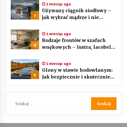
1 miesiąc ago
Używany ciągnik siodłowy –
3
jak wybrać mądrze i nie
przepłacić? Przewodnik krok
po kroku
1 miesiąc ago
Rodzaje frontów w szafach
4
wnękowych – lustra, lacobel
czy płyta laminowana?
1 miesiąc ago
Glony w stawie hodowlanym:
5
Jak bezpiecznie i skutecznie
przywrócić biologiczną
równowagę ekosystemu?
Szukaj: