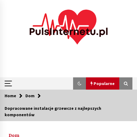
Skip
to
content
Popularne
Home
Dom
Popularne
Dopracowane instalacje grzewcze z najlepszych
komponentów
Kolejki i zadania w tle w laravel – jak
przyspieszyć aplikację
1 miesiąc ago
Dom