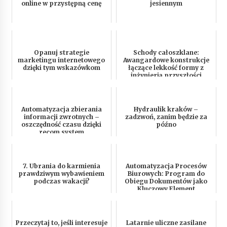
online w przystępną cenę
jesiennym
Opanuj strategie
Schody całoszklane:
marketingu internetowego
Awangardowe konstrukcje
dzięki tym wskazówkom
łączące lekkość formy z
inżynierią przyszłości
Automatyzacja zbierania
Hydraulik kraków –
informacji zwrotnych –
zadzwoń, zanim będzie za
oszczędność czasu dzięki
późno
recom system
7. Ubrania do karmienia
Automatyzacja Procesów
prawdziwym wybawieniem
Biurowych: Program do
podczas wakacji?
Obiegu Dokumentów jako
Kluczowy Element
Przeczytaj to, jeśli interesuje
Latarnie uliczne zasilane