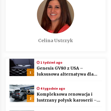
Celina Ustrzyk
1 tydzień ago
Genesis GV80 z USA –
1
luksusowa alternatywa dla
BMW X5 i Mercedesa GLE
4 tygodnie ago
Kompleksowa renowacja i
2
lustrzany połysk karoserii –
sztuka auto detailingu