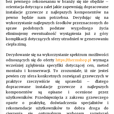
bez pewnego rekonesansu w branży się nie obędzie –
orientacja dotycząca zalet jakie zapewniają dopracowane
instalacje grzewcze z najlepszych komponentów na
Gruntowa czy powietrzna pompa ciepła – co
wybrać do ogrzewania domu?
pewno będzie nam potrzebna. Decydując się na
1 rok ago
wykorzystanie najlepszych środków przeznaczonych do
spraw podobnych podstaw wygodnego życia
eliminujemy ewentualność wystąpienia już z góry
komplikacji dotyczących sfery utrudnień w generowaniu
ciepła zimą.
Decydowanie się na wykorzystanie spektrum możliwości
odnoszących się do oferty
https://thermshop.pl
wymaga
wcześniej zgłębienia specyfiki dotyczącej cen, metod
montażu i konserwacji. To zrozumiałe, iż nie jesteś
pewien czy sfera konkretnych rozwiązań grzewczych w
praktyce rzeczywiście się sprawdzi – dlatego
dopracowane instalacje grzewcze z najlepszych
komponentów są opisane i ocenione przez
użytkowników. Przedsięwzięcia z zakresu grzewczego
oparte o praktykę, doświadczenia specjalistów i
rekomendacje użytkowników to dobra droga do
cieszenia się optymalnym wyborem rozwiązań