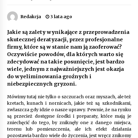
Poczucie bezpieczeństwa a jasne zasady pracy.
Psychologiczne korzyści z cyfryzacji kadr
Redakcja
3 lata ago
4 miesiące ago
Jakie są zalety wynikające z przeprowadzenia
Customizacja wnętrza samochodu: Jak
skutecznej deratyzacji, przez profesjonalne
zamontować radio 2DIN i uchwyty na kubki
firmy, które są w stanie nam ją zaoferować?
dzięki drukowi 3D?
4 miesiące ago
Oczywiście powodów, dla których warto się
zdecydować na takie posunięcie, jest bardzo
Piece do pizzy – jak wybrać między piecem na
wiele, jednym z najważniejszych jest okazja
drewno, gaz i prąd
do wyeliminowania groźnych i
8 miesięcy ago
niebezpiecznych gryzoni.
Oferta z pojazdami wyposażonymi w kontenery
Mówimy tutaj nie tylko o szczurach oraz myszach, ale też
– nowoczesne rozwiązanie dla logistyki
kretach, kunach i nornicach, jakie też są szkodnikami,
9 miesięcy ago
zwłaszcza gdy idzie o nasze uprawy. Pewnie, że na rynku
są przecież dostępne środki i preparaty, które mają je
zniechęcić do tego, by zniknęły one z danego miejsca,
Filtrowanie chłodziwa w procesach obróbki
skrawaniem – wpływ na żywotność narzędzi i
terenu lub pomieszczenia, ale ich efekt działania
jakość detali
pozostawia bardzo wiele do życzenia, jest wręcz znikomy