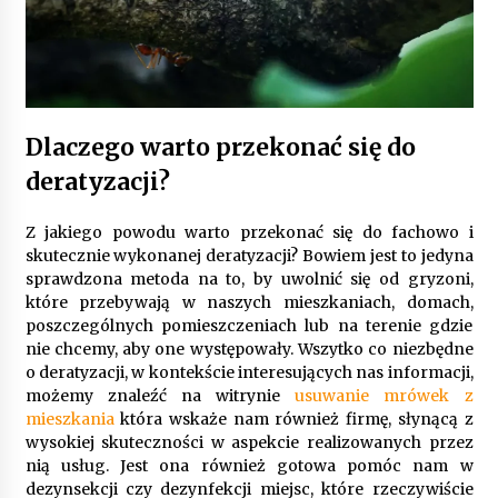
Gruntowa czy powietrzna pompa ciepła – co
wybrać do ogrzewania domu?
1 rok ago
Dlaczego warto przekonać się do
deratyzacji?
Z jakiego powodu warto przekonać się do fachowo i
skutecznie wykonanej deratyzacji? Bowiem jest to jedyna
sprawdzona metoda na to, by uwolnić się od gryzoni,
które przebywają w naszych mieszkaniach, domach,
poszczególnych pomieszczeniach lub na terenie gdzie
nie chcemy, aby one występowały. Wszytko co niezbędne
o deratyzacji, w kontekście interesujących nas informacji,
możemy znaleźć na witrynie
usuwanie mrówek z
mieszkania
która wskaże nam również firmę, słynącą z
wysokiej skuteczności w aspekcie realizowanych przez
nią usług. Jest ona również gotowa pomóc nam w
dezynsekcji czy dezynfekcji miejsc, które rzeczywiście