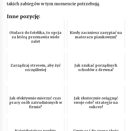
takich zabiegów w tym momencie potrzebują.
Inne pozycję:
Otulacz do fotelika, to opcja
Kiedy zaczniesz zasypiać na
za którą przemawia wiele
materacu piankowym?
zalet
Zarządzaj stresem, aby żyć
Jak szukać porządnych
szczęśliwiej
schodów z drewna?
Jak efektywnie mierzyć czas
Jak skutecznie osiągnąć
pracy osób zatrudnionych w
swoje cele? strategie na
firmie?
sukces!
Najpiękniejsze punkty
Czym są i do czego służą