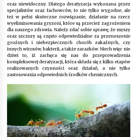
9 miesięcy ago
oraz niewidoczny. Dlatego deratyzacja wykonana przez
specjalistów oraz fachowców, to nie tylko wygodne, ale
Automatyzacja zbierania informacji zwrotnych
też w pełni skuteczne rozwiązanie, działanie na rzecz
– oszczędność czasu dzięki recom system
wyeliminowania gryzoni, które są przecież zagrożeniem
9 miesięcy ago
dla naszego zdrowia. Należy zdać sobie sprawę, że myszy
oraz szczury są często odpowiedzialne za przenoszenie
Startpolish w praktyce – jak szybko przyswajać
groźnych i niebezpiecznych chorób zakaźnych, czy
nowy język?
innych wirusów, bakterii, a także zarazków. Niech więc nie
10 miesięcy ago
dziwi to, iż zachęca się nas do przeprowadzenia
kompleksowej deratyzacji, która składa się z kilku etapów
realizowanych czynności oraz działań, a nie tylko
Zakopane: apartament z basenem dla
wymagających
zastosowania odpowiednich środków chemicznych.
10 miesięcy ago
Jak wybrać idealny stół do jadalni? poradnik
zakupowy
10 miesięcy ago
Nowoczesne rozwiązania opakowaniowe
dopasowane do potrzeb różnych branż
12 miesięcy ago