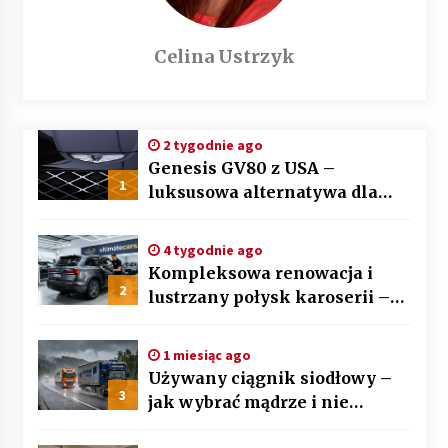
Celina Ustrzyk
2 tygodnie ago
Genesis GV80 z USA –
1
luksusowa alternatywa dla
BMW X5 i Mercedesa GLE
4 tygodnie ago
Kompleksowa renowacja i
2
lustrzany połysk karoserii –
sztuka auto detailingu
1 miesiąc ago
Używany ciągnik siodłowy –
3
jak wybrać mądrze i nie
przepłacić? Przewodnik krok