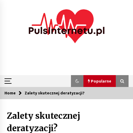
Skip
to
content
Popularne
Home
Zalety skutecznej deratyzacji?
Popularne
Zalety skutecznej
Kolejki i zadania w tle w laravel – jak
przyspieszyć aplikację
deratyzacji?
2 miesiące ago