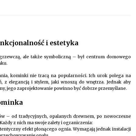
Oferta z pojazdami wyposażonymi w
kontenery – nowoczesne
rozwiązanie dla logistyki
9 miesięcy ago
i
Startpolish w praktyce – jak szybko
nkcjonalność i estetyka
przyswajać nowy język?
10 miesięcy ago
 grzewczą, ale także symboliczną – był centrum domowego
nku.
Nowoczesne rozwiązania
opakowaniowe dopasowane do
a, kominki nie tracą na popularności. Ich urok polega na
potrzeb różnych branż
ń, z elegancją i stylem, jaki wnoszą do wnętrza. Jednak aby
12 miesięcy ago
zny, jego zaprojektowanie powinno być dobrze przemyślane.
ominka
ów – od tradycyjnych, opalanych drewnem, po nowoczesne
Każdy z nich ma swoje zalety i ograniczenia:
utentyczny efekt płonącego ognia. Wymagają jednak instalacji
 przechowywanie opału.