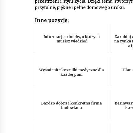
przestrzeni i stylu życia. Dzięki temu stworzy
przytulne, piękne i pełne domowego uroku.
Inne pozycję:
Informacje o hobby, o których
Zarabiaj 
musisz wiedzieć
na rynku 
z 
Wyśmienite koszulki medyczne dla
Planu
każdej pani
Bardzo dobra i konkretna firma
Bezinwaz
budowlana
karo