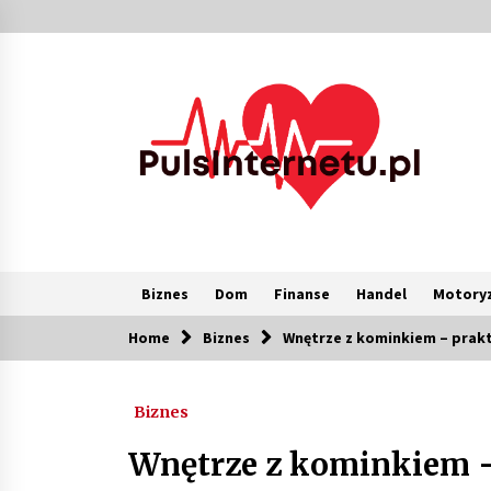
Skip
to
content
Biznes
Dom
Finanse
Handel
Motoryz
Home
Biznes
Wnętrze z kominkiem – prak
Popularne
Biznes
Kolejki i zadania w tle w laravel –
jak przyspieszyć aplikację
Wnętrze z kominkiem 
1 miesiąc ago