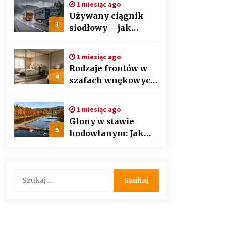
1 miesiąc ago
auto detailingu
Używany ciągnik
3
siodłowy – jak
wybrać mądrze i nie
przepłacić?
1 miesiąc ago
Przewodnik krok po
Rodzaje frontów w
kroku
4
szafach wnękowych
– lustra, lacobel czy
płyta laminowana?
1 miesiąc ago
Glony w stawie
5
hodowlanym: Jak
bezpiecznie i
skutecznie
przywrócić
Szukaj:
biologiczną
równowagę
ekosystemu?