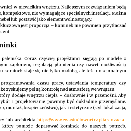
wnież w niewielkim wnętrzu. Najlepszym rozwiązaniem będą
e, kompaktowe, nie wymagające specjalnych instalacji. Można
bel lub postawić jako element wolnostojący.
kluczowa jest proporcja – kominek nie powinien przytłaczać
kcent.
minki
paleniska. Coraz częściej projektanci sięgają po modele z
nym zapłonem, regulacją płomienia czy nawet możliwością
u kominek staje się nie tylko ozdobą, ale też funkcjonalnym
 programowania czasu pracy, ustawiania temperatury czy
 że zyskujemy pełną kontrolę nad atmosferą we wnętrzu.
tóry dodaje wnętrzu ciepła – dosłownie i w przenośni. Aby
wybór i projektowanie powinny być dokładnie przemyślane.
 montaż, bezpieczeństwo), jak i estetyczne (styl, lokalizacja,
rz lub architekta
https://www.ewastudiownetrz.pl/aranzacja-
, który pomoże dopasować kominek do naszych potrzeb,