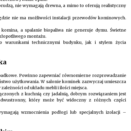
brudzą, nie wymagają drewna, a mimo to oferują realistyczny
gdzie nie ma możliwości instalacji przewodów kominowych.
komina, a spalanie biopaliwa nie generuje dymu. Świetne
 kłopotliwego montażu.
 warunkami technicznymi budynku, jak i stylem życia
ka
zypadkowe. Powinno zapewniać równomierne rozprowadzanie
czeństwo użytkowania. W salonie kominek zazwyczaj umieszcza
zależności od układu mebli i ilości miejsca.
łączonych z kuchnią czy jadalnią, dobrym rozwiązaniem jest
 dwustronny, który może być widoczny z różnych części
ymagają wzmocnienia podłogi lub specjalnych izolacji –