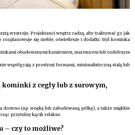
tą wystroju. Projektanci wnętrz radzą, aby traktować go jak
ozplanowuje się meble, oświetlenie i dodatki. Styl kominka
kominkami obudowanymi kamieniem, marmurem lub ozdobnym
e współgrają z prostymi formami, minimalistyczną stalą lub
ą kominki z cegły lub z surowym,
 drewno (np. wnękę lub zabudowaną półkę), a także miękkie
rząc przytulny kącik relaksu.
 – czy to możliwe?