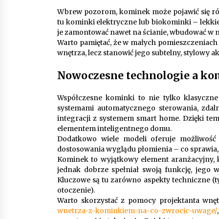
Wbrew pozorom, kominek może pojawić się ró
tu kominki elektryczne lub biokominki – lekki
je zamontować nawet na ścianie, wbudować w me
Warto pamiętać, że w małych pomieszczeniach 
wnętrza, lecz stanowić jego subtelny, stylowy a
Nowoczesne technologie a ko
Współczesne kominki to nie tylko klasyczne 
systemami automatycznego sterowania, zdal
integracji z systemem smart home. Dzięki tem
elementem inteligentnego domu.
Dodatkowo wiele modeli oferuje możliwość
dostosowania wyglądu płomienia – co sprawia,
Kominek to wyjątkowy element aranżacyjny, k
jednak dobrze spełniał swoją funkcję, jego 
Kluczowe są tu zarówno aspekty techniczne (typ,
otoczenie).
Warto skorzystać z pomocy projektanta wnęt
wnetrza-z-kominkiem-na-co-zwrocic-uwage/