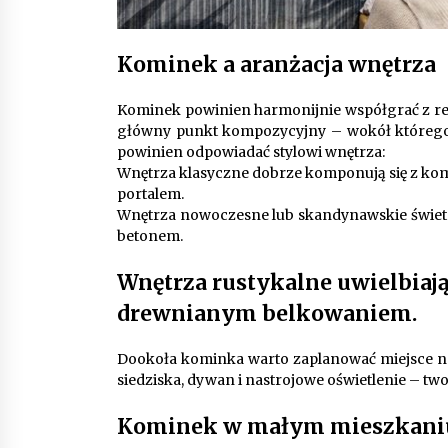
Kominek a aranżacja wnętrza
Kominek powinien harmonijnie współgrać z resz
główny punkt kompozycyjny – wokół którego r
powinien odpowiadać stylowi wnętrza:
Wnętrza klasyczne dobrze komponują się z 
portalem.
Wnętrza nowoczesne lub skandynawskie świetni
betonem.
Wnętrza rustykalne uwielbiaj
drewnianym belkowaniem.
Dookoła kominka warto zaplanować miejsce na
siedziska, dywan i nastrojowe oświetlenie – two
Kominek w małym mieszkaniu