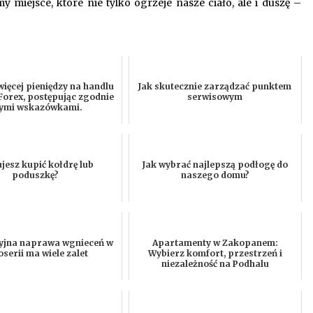
my miejsce, które nie tylko ogrzeje nasze ciało, ale i duszę –
więcej pieniędzy na handlu
Jak skutecznie zarządzać punktem
Forex, postępując zgodnie
serwisowym
tymi wskazówkami.
jesz kupić kołdrę lub
Jak wybrać najlepszą podłogę do
poduszkę?
naszego domu?
yjna naprawa wgnieceń w
Apartamenty w Zakopanem:
serii ma wiele zalet
Wybierz komfort, przestrzeń i
niezależność na Podhalu