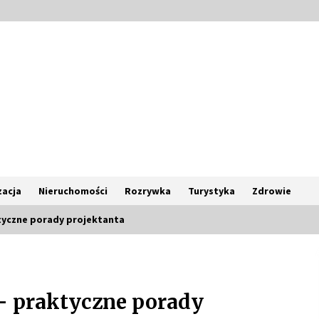
acja
Nieruchomości
Rozrywka
Turystyka
Zdrowie
tyczne porady projektanta
Poczucie bezpieczeństwa a jasne
zasady pracy. Psychologiczne
korzyści z cyfryzacji kadr
– praktyczne porady
4 miesiące ago