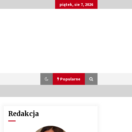
piątek, sie 7, 2026
Popularne
Redakcja
Customizacja wnętrza samochodu:
Jak zamontować radio 2DIN i
uchwyty na kubki dzięki drukowi
3D?
4 miesiące ago