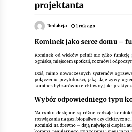
projektanta
Piece do pizzy – jak wybrać między
piecem na drewno, gaz i prąd
8 miesięcy ago
Redakcja
1 rok ago
Automatyzacja zbierania informacj
Kominek jako serce domu – fu
zwrotnych – oszczędność czasu
dzięki recom system
9 miesięcy ago
Kominek od wieków pełnił nie tylko funkcję
ogniska, miejscem spotkań, rozmów i odpoczy
Jak wybrać idealny stół do jadalni?
poradnik zakupowy
Dziś, mimo nowoczesnych systemów ogrzewani
10 miesięcy ago
połączeniu przytulności, jaką daje żywy ogie
kominek był zarówno efektowny, jak i praktyc
Wybór odpowiedniego typu k
Na rynku dostępne są różne rodzaje komink
rozwiązania na gaz, biopaliwo czy elektryczne. 
Kominki na drewno – dają najwięcej ciepła i a
komina, regularnego czyszczenia i miejsca na