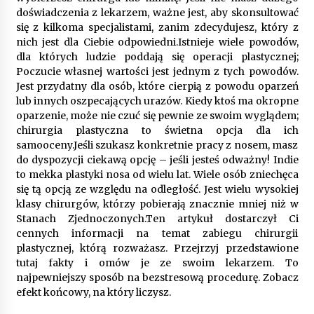
doświadczenia z lekarzem, ważne jest, aby skonsultować
się z kilkoma specjalistami, zanim zdecydujesz, który z
nich jest dla Ciebie odpowiedni.Istnieje wiele powodów,
dla których ludzie poddają się operacji plastycznej;
Poczucie własnej wartości jest jednym z tych powodów.
Jest przydatny dla osób, które cierpią z powodu oparzeń
lub innych oszpecających urazów. Kiedy ktoś ma okropne
oparzenie, może nie czuć się pewnie ze swoim wyglądem;
chirurgia plastyczna to świetna opcja dla ich
samooceny.Jeśli szukasz konkretnie pracy z nosem, masz
do dyspozycji ciekawą opcję – jeśli jesteś odważny! Indie
to mekka plastyki nosa od wielu lat. Wiele osób zniechęca
się tą opcją ze względu na odległość. Jest wielu wysokiej
klasy chirurgów, którzy pobierają znacznie mniej niż w
Stanach Zjednoczonych.Ten artykuł dostarczył Ci
cennych informacji na temat zabiegu chirurgii
plastycznej, którą rozważasz. Przejrzyj przedstawione
tutaj fakty i omów je ze swoim lekarzem. To
najpewniejszy sposób na bezstresową procedurę. Zobacz
efekt końcowy, na który liczysz.