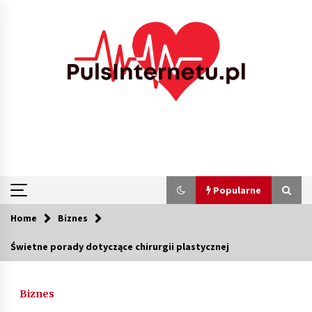
Skip
to
content
Popularne
Home
Biznes
Popularne
Świetne porady dotyczące chirurgii plastycznej
Kolejki i zadania w tle w laravel – jak
przyspieszyć aplikację
Biznes
2 miesiące ago