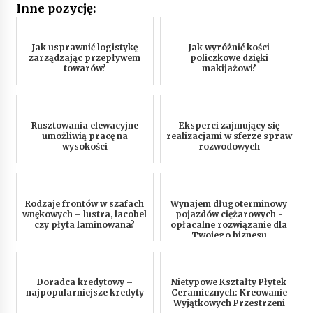
Inne pozycję:
Jak usprawnić logistykę
Jak wyróżnić kości
zarządzając przepływem
policzkowe dzięki
towarów?
makijażowi?
Rusztowania elewacyjne
Eksperci zajmujący się
umożliwią pracę na
realizacjami w sferze spraw
wysokości
rozwodowych
Rodzaje frontów w szafach
Wynajem długoterminowy
wnękowych – lustra, lacobel
pojazdów ciężarowych -
czy płyta laminowana?
opłacalne rozwiązanie dla
Twojego biznesu
Doradca kredytowy –
Nietypowe Kształty Płytek
najpopularniejsze kredyty
Ceramicznych: Kreowanie
Wyjątkowych Przestrzeni