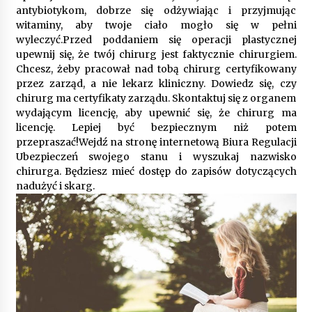
9 miesięcy ago
antybiotykom, dobrze się odżywiając i przyjmując
witaminy, aby twoje ciało mogło się w pełni
Automatyzacja zbierania informacji zwrotnych
wyleczyć.Przed poddaniem się operacji plastycznej
– oszczędność czasu dzięki recom system
upewnij się, że twój chirurg jest faktycznie chirurgiem.
9 miesięcy ago
Chcesz, żeby pracował nad tobą chirurg certyfikowany
przez zarząd, a nie lekarz kliniczny. Dowiedz się, czy
Startpolish w praktyce – jak szybko przyswajać
chirurg ma certyfikaty zarządu. Skontaktuj się z organem
nowy język?
wydającym licencję, aby upewnić się, że chirurg ma
10 miesięcy ago
licencję. Lepiej być bezpiecznym niż potem
przepraszać!Wejdź na stronę internetową Biura Regulacji
Ubezpieczeń swojego stanu i wyszukaj nazwisko
Zakopane: apartament z basenem dla
wymagających
chirurga. Będziesz mieć dostęp do zapisów dotyczących
10 miesięcy ago
nadużyć i skarg.
Jak wybrać idealny stół do jadalni? poradnik
zakupowy
11 miesięcy ago
Nowoczesne rozwiązania opakowaniowe
dopasowane do potrzeb różnych branż
12 miesięcy ago