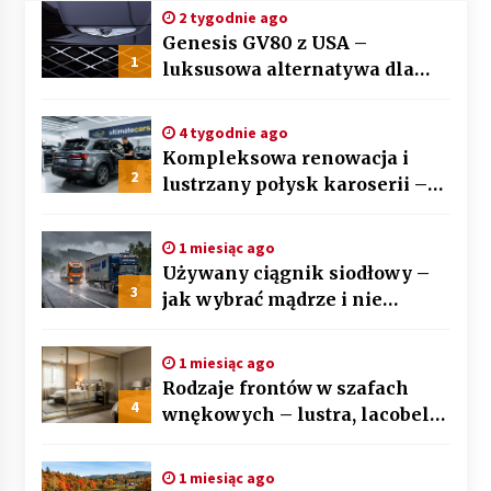
2 tygodnie ago
Genesis GV80 z USA –
1
luksusowa alternatywa dla
BMW X5 i Mercedesa GLE
4 tygodnie ago
Kompleksowa renowacja i
2
lustrzany połysk karoserii –
sztuka auto detailingu
1 miesiąc ago
Używany ciągnik siodłowy –
3
jak wybrać mądrze i nie
przepłacić? Przewodnik krok
po kroku
1 miesiąc ago
Rodzaje frontów w szafach
4
wnękowych – lustra, lacobel
czy płyta laminowana?
1 miesiąc ago