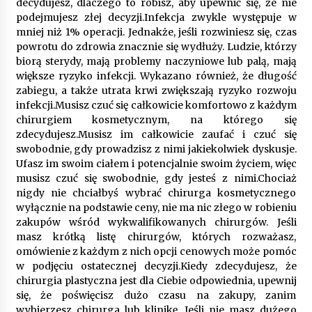
decydujesz, dlaczego to robisz, aby upewnić się, że nie
podejmujesz złej decyzji.Infekcja zwykle występuje w
mniej niż 1% operacji. Jednakże, jeśli rozwiniesz się, czas
powrotu do zdrowia znacznie się wydłuży. Ludzie, którzy
biorą sterydy, mają problemy naczyniowe lub palą, mają
większe ryzyko infekcji. Wykazano również, że długość
zabiegu, a także utrata krwi zwiększają ryzyko rozwoju
infekcji.Musisz czuć się całkowicie komfortowo z każdym
chirurgiem kosmetycznym, na którego się
zdecydujesz.Musisz im całkowicie zaufać i czuć się
swobodnie, gdy prowadzisz z nimi jakiekolwiek dyskusje.
Ufasz im swoim ciałem i potencjalnie swoim życiem, więc
musisz czuć się swobodnie, gdy jesteś z nimi.Chociaż
nigdy nie chciałbyś wybrać chirurga kosmetycznego
wyłącznie na podstawie ceny, nie ma nic złego w robieniu
zakupów wśród wykwalifikowanych chirurgów. Jeśli
masz krótką listę chirurgów, których rozważasz,
omówienie z każdym z nich opcji cenowych może pomóc
w podjęciu ostatecznej decyzji.Kiedy zdecydujesz, że
chirurgia plastyczna jest dla Ciebie odpowiednia, upewnij
się, że poświęcisz dużo czasu na zakupy, zanim
wybierzesz chirurga lub klinikę. Jeśli nie masz dużego