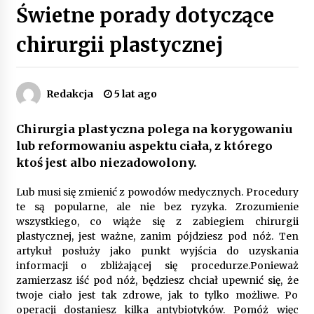
Świetne porady dotyczące
Poczucie bezpieczeństwa a jasne zasady pracy.
Psychologiczne korzyści z cyfryzacji kadr
chirurgii plastycznej
4 miesiące ago
Customizacja wnętrza samochodu: Jak
Redakcja
5 lat ago
zamontować radio 2DIN i uchwyty na kubki
dzięki drukowi 3D?
4 miesiące ago
Chirurgia plastyczna polega na korygowaniu
lub reformowaniu aspektu ciała, z którego
Piece do pizzy – jak wybrać między piecem na
ktoś jest albo niezadowolony.
drewno, gaz i prąd
8 miesięcy ago
Lub musi się zmienić z powodów medycznych. Procedury
te są popularne, ale nie bez ryzyka. Zrozumienie
Oferta z pojazdami wyposażonymi w kontenery
wszystkiego, co wiąże się z zabiegiem chirurgii
– nowoczesne rozwiązanie dla logistyki
plastycznej, jest ważne, zanim pójdziesz pod nóż. Ten
9 miesięcy ago
artykuł posłuży jako punkt wyjścia do uzyskania
informacji o zbliżającej się procedurze.Ponieważ
Filtrowanie chłodziwa w procesach obróbki
zamierzasz iść pod nóż, będziesz chciał upewnić się, że
skrawaniem – wpływ na żywotność narzędzi i
twoje ciało jest tak zdrowe, jak to tylko możliwe. Po
jakość detali
operacji dostaniesz kilka antybiotyków. Pomóż więc