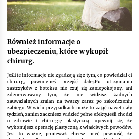
Gruntowa czy powietrzna pompa ciepła – co
wybrać do ogrzewania domu?
1 rok ago
Również informacje o
ubezpieczeniu, które wykupił
chirurg.
Jeśli te informacje nie zgadzają się z tym, co powiedział ci
chirurg, powinieneś przejść dalej.Po otrzymaniu
zastrzyków z botoksu nie czuj się zaniepokojony, ani
zdenerwowany tym, że nie widzisz żadnych
zauważalnych zmian na twarzy zaraz po zakończeniu
zabiegu. W wielu przypadkach może to zająć nawet cały
tydzień, zanim zaczniesz widzieć pełne efekty.Jeśli chodzi
o zdrowie i chirurgię plastyczną, upewnij się, że
wykonujesz operację plastyczną z właściwych powodów.
Jest to ważne, ponieważ chcesz mieć pewność, że