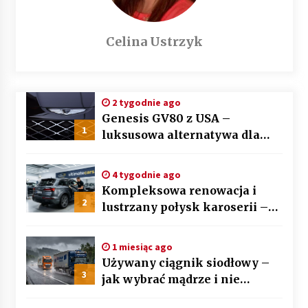
Celina Ustrzyk
2 tygodnie ago
Genesis GV80 z USA –
1
luksusowa alternatywa dla
BMW X5 i Mercedesa GLE
4 tygodnie ago
Kompleksowa renowacja i
2
lustrzany połysk karoserii –
sztuka auto detailingu
1 miesiąc ago
Używany ciągnik siodłowy –
3
jak wybrać mądrze i nie
przepłacić? Przewodnik krok