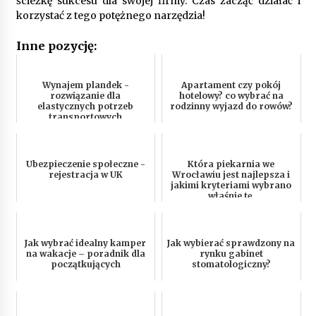
ścieżkę sukcesu dla swojej firmy. Czas zacząć działać i
korzystać z tego potężnego narzędzia!
Inne pozycję:
Wynajem plandek -
Apartament czy pokój
rozwiązanie dla
hotelowy? co wybrać na
elastycznych potrzeb
rodzinny wyjazd do rowów?
transportowych
Ubezpieczenie społeczne -
Która piekarnia we
rejestracja w UK
Wrocławiu jest najlepsza i
jakimi kryteriami wybrano
właśnie tę.
Jak wybrać idealny kamper
Jak wybierać sprawdzony na
na wakacje – poradnik dla
rynku gabinet
początkujących
stomatologiczny?