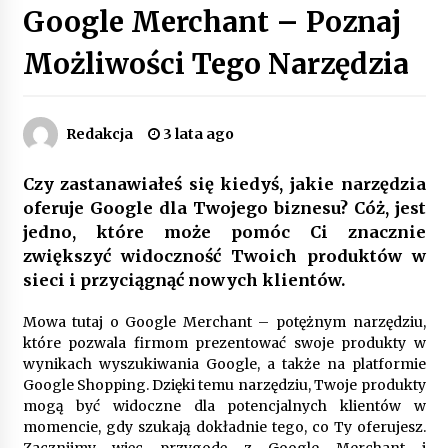
Google Merchant – Poznaj
Poczucie bezpieczeństwa a jasne zasady pracy.
Psychologiczne korzyści z cyfryzacji kadr
Możliwości Tego Narzędzia
4 miesiące ago
Customizacja wnętrza samochodu: Jak
Redakcja
3 lata ago
zamontować radio 2DIN i uchwyty na kubki
dzięki drukowi 3D?
4 miesiące ago
Czy zastanawiałeś się kiedyś, jakie narzędzia
oferuje Google dla Twojego biznesu? Cóż, jest
Piece do pizzy – jak wybrać między piecem na
jedno, które może pomóc Ci znacznie
drewno, gaz i prąd
8 miesięcy ago
zwiększyć widoczność Twoich produktów w
sieci i przyciągnąć nowych klientów.
Oferta z pojazdami wyposażonymi w kontenery
Mowa tutaj o Google Merchant – potężnym narzędziu,
– nowoczesne rozwiązanie dla logistyki
które pozwala firmom prezentować swoje produkty w
9 miesięcy ago
wynikach wyszukiwania Google, a także na platformie
Google Shopping. Dzięki temu narzędziu, Twoje produkty
Filtrowanie chłodziwa w procesach obróbki
mogą być widoczne dla potencjalnych klientów w
skrawaniem – wpływ na żywotność narzędzi i
momencie, gdy szukają dokładnie tego, co Ty oferujesz.
jakość detali